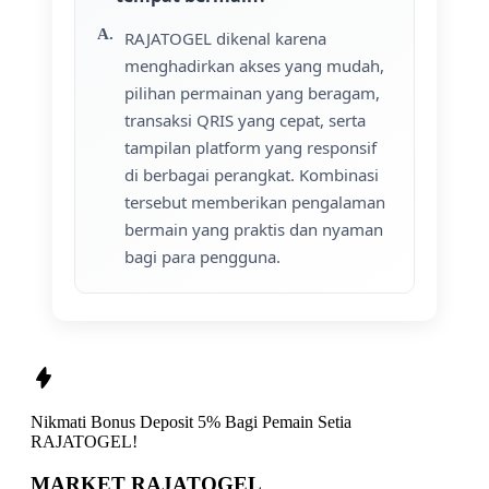
RAJATOGEL dikenal karena
menghadirkan akses yang mudah,
pilihan permainan yang beragam,
transaksi QRIS yang cepat, serta
tampilan platform yang responsif
di berbagai perangkat. Kombinasi
tersebut memberikan pengalaman
bermain yang praktis dan nyaman
bagi para pengguna.
Nikmati
Bonus Deposit 5%
Bagi Pemain Setia
RAJATOGEL!
MARKET RAJATOGEL