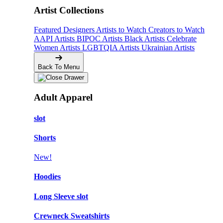
Artist Collections
Featured Designers
Artists to Watch
Creators to Watch
AAPI Artists
BIPOC Artists
Black Artists
Celebrate
Women Artists
LGBTQIA Artists
Ukrainian Artists
Back To Menu
Adult Apparel
slot
Shorts
New!
Hoodies
Long Sleeve slot
Crewneck Sweatshirts