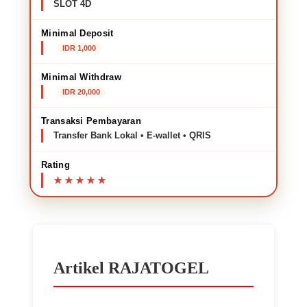
SLOT 4D
Minimal Deposit
IDR 1,000
Minimal Withdraw
IDR 20,000
Transaksi Pembayaran
Transfer Bank Lokal • E-wallet • QRIS
Rating
Artikel RAJATOGEL