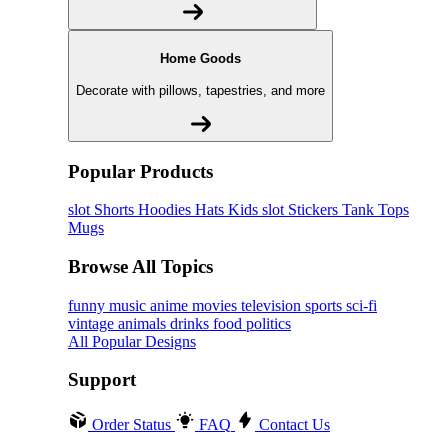
Home Goods
Decorate with pillows, tapestries, and more
Popular Products
slot
Shorts
Hoodies
Hats
Kids slot
Stickers
Tank Tops
Mugs
Browse All Topics
funny
music
anime
movies
television
sports
sci-fi
vintage
animals
drinks
food
politics
All Popular Designs
Support
Order Status
FAQ
Contact Us