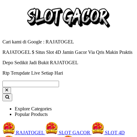
Cari kami di Google : RAJATOGEL
RAJATOGEL $ Situs Slot 4D Jamin Gacor Via Qris Makin Praktis
Depo Sedikit Jadi Bukit RAJATOGEL
Rtp Terupdate Live Setiap Hari
Explore Categories
Popular Products
RAJATOGEL
SLOT GACOR
SLOT 4D