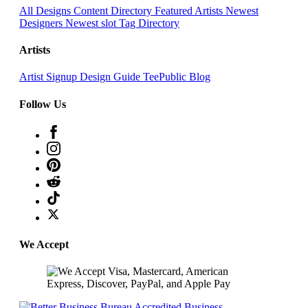
All Designs
Content Directory
Featured Artists
Newest
Designers
Newest slot
Tag Directory
Artists
Artist Signup
Design Guide
TeePublic Blog
Follow Us
We Accept