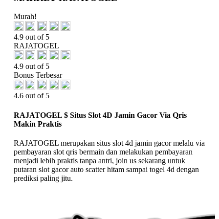
Murah!
4.9 out of 5
RAJATOGEL
4.9 out of 5
Bonus Terbesar
4.6 out of 5
RAJATOGEL $ Situs Slot 4D Jamin Gacor Via Qris
Makin Praktis
RAJATOGEL merupakan situs slot 4d jamin gacor melalu via
pembayaran slot qris bermain dan melakukan pembayaran
menjadi lebih praktis tanpa antri, join us sekarang untuk
putaran slot gacor auto scatter hitam sampai togel 4d dengan
prediksi paling jitu.