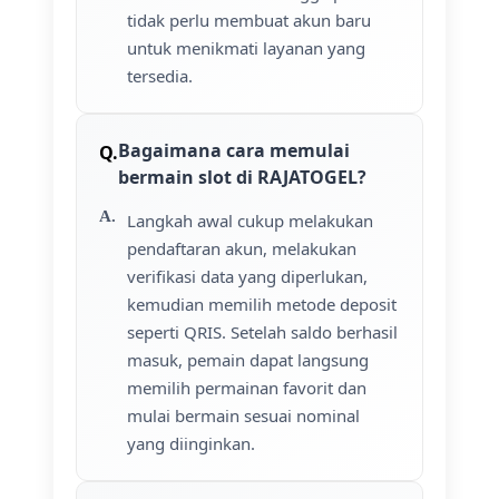
tidak perlu membuat akun baru
untuk menikmati layanan yang
tersedia.
Bagaimana cara memulai
bermain slot di RAJATOGEL?
Langkah awal cukup melakukan
pendaftaran akun, melakukan
verifikasi data yang diperlukan,
kemudian memilih metode deposit
seperti QRIS. Setelah saldo berhasil
masuk, pemain dapat langsung
memilih permainan favorit dan
mulai bermain sesuai nominal
yang diinginkan.