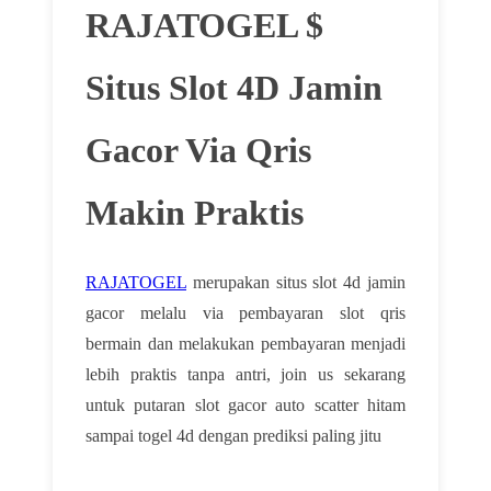
RAJATOGEL $
Situs Slot 4D Jamin
Gacor Via Qris
Makin Praktis
RAJATOGEL
merupakan situs slot 4d jamin
gacor melalu via pembayaran slot qris
bermain dan melakukan pembayaran menjadi
lebih praktis tanpa antri, join us sekarang
untuk putaran slot gacor auto scatter hitam
sampai togel 4d dengan prediksi paling jitu