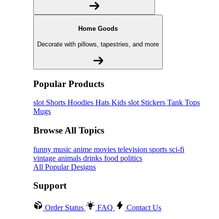
Home Goods
Decorate with pillows, tapestries, and more
Popular Products
slot
Shorts
Hoodies
Hats
Kids slot
Stickers
Tank Tops
Mugs
Browse All Topics
funny
music
anime
movies
television
sports
sci-fi
vintage
animals
drinks
food
politics
All Popular Designs
Support
Order Status
FAQ
Contact Us