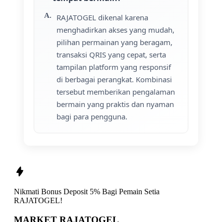
RAJATOGEL dikenal karena
menghadirkan akses yang mudah,
pilihan permainan yang beragam,
transaksi QRIS yang cepat, serta
tampilan platform yang responsif
di berbagai perangkat. Kombinasi
tersebut memberikan pengalaman
bermain yang praktis dan nyaman
bagi para pengguna.
Nikmati
Bonus Deposit 5%
Bagi Pemain Setia
RAJATOGEL!
MARKET RAJATOGEL