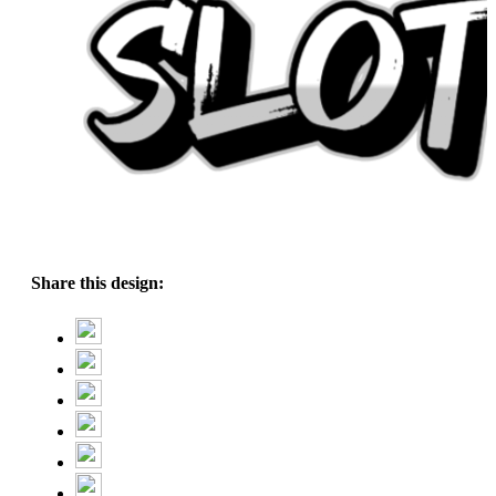
Share this design: