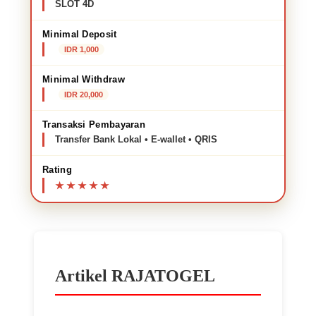
SLOT 4D
Minimal Deposit
IDR 1,000
Minimal Withdraw
IDR 20,000
Transaksi Pembayaran
Transfer Bank Lokal • E-wallet • QRIS
Rating
Artikel RAJATOGEL