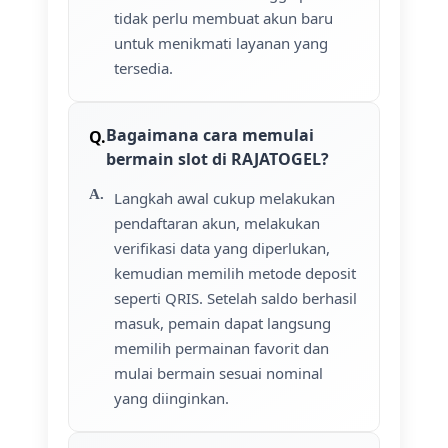
tidak perlu membuat akun baru
untuk menikmati layanan yang
tersedia.
Bagaimana cara memulai
bermain slot di RAJATOGEL?
Langkah awal cukup melakukan
pendaftaran akun, melakukan
verifikasi data yang diperlukan,
kemudian memilih metode deposit
seperti QRIS. Setelah saldo berhasil
masuk, pemain dapat langsung
memilih permainan favorit dan
mulai bermain sesuai nominal
yang diinginkan.