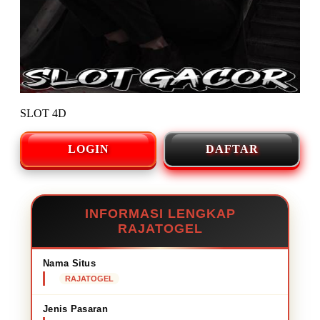
SLOT 4D
LOGIN
DAFTAR
INFORMASI LENGKAP
RAJATOGEL
Nama Situs
RAJATOGEL
Jenis Pasaran