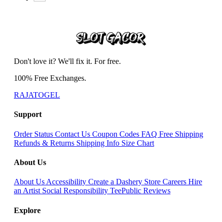
Don't love it? We'll fix it. For free.
100% Free Exchanges.
RAJATOGEL
Support
Order Status
Contact Us
Coupon Codes
FAQ
Free Shipping
Refunds & Returns
Shipping Info
Size Chart
About Us
About Us
Accessibility
Create a Dashery Store
Careers
Hire
an Artist
Social Responsibility
TeePublic Reviews
Explore