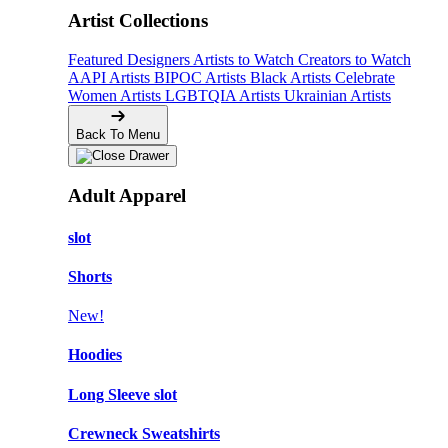
Artist Collections
Featured Designers
Artists to Watch
Creators to Watch
AAPI Artists
BIPOC Artists
Black Artists
Celebrate
Women Artists
LGBTQIA Artists
Ukrainian Artists
Back To Menu
Adult Apparel
slot
Shorts
New!
Hoodies
Long Sleeve slot
Crewneck Sweatshirts