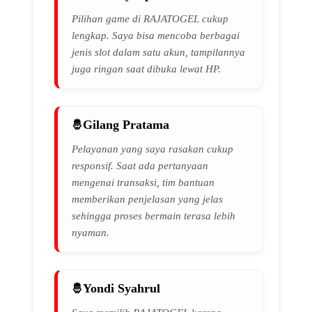
Pilihan game di RAJATOGEL cukup
lengkap. Saya bisa mencoba berbagai
jenis slot dalam satu akun, tampilannya
juga ringan saat dibuka lewat HP.
Gilang Pratama
Pelayanan yang saya rasakan cukup
responsif. Saat ada pertanyaan
mengenai transaksi, tim bantuan
memberikan penjelasan yang jelas
sehingga proses bermain terasa lebih
nyaman.
Yondi Syahrul