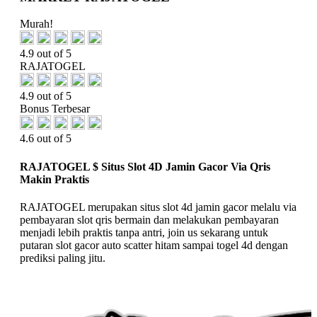
Murah!
4.9 out of 5
RAJATOGEL
4.9 out of 5
Bonus Terbesar
4.6 out of 5
RAJATOGEL $ Situs Slot 4D Jamin Gacor Via Qris
Makin Praktis
RAJATOGEL merupakan situs slot 4d jamin gacor melalu via
pembayaran slot qris bermain dan melakukan pembayaran
menjadi lebih praktis tanpa antri, join us sekarang untuk
putaran slot gacor auto scatter hitam sampai togel 4d dengan
prediksi paling jitu.