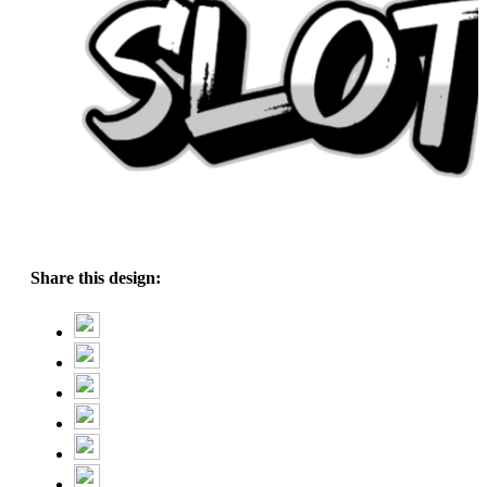
Share this design: