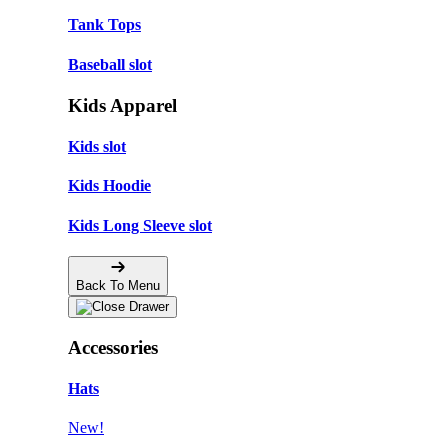
Tank Tops
Baseball slot
Kids Apparel
Kids slot
Kids Hoodie
Kids Long Sleeve slot
Back To Menu
Accessories
Hats
New!