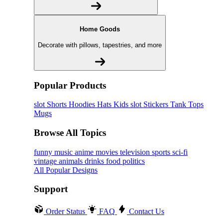
Home Goods
Decorate with pillows, tapestries, and more
Popular Products
slot
Shorts
Hoodies
Hats
Kids slot
Stickers
Tank Tops
Mugs
Browse All Topics
funny
music
anime
movies
television
sports
sci-fi
vintage
animals
drinks
food
politics
All Popular Designs
Support
Order Status
FAQ
Contact Us