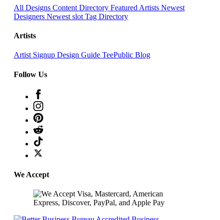
All Designs
Content Directory
Featured Artists
Newest
Designers
Newest slot
Tag Directory
Artists
Artist Signup
Design Guide
TeePublic Blog
Follow Us
We Accept