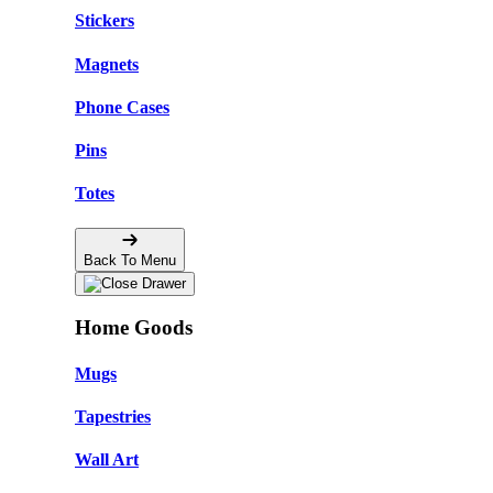
Stickers
Magnets
Phone Cases
Pins
Totes
Back To Menu
Home Goods
Mugs
Tapestries
Wall Art