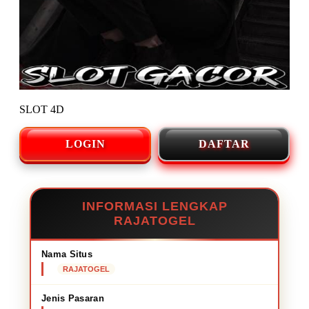
SLOT 4D
LOGIN
DAFTAR
INFORMASI LENGKAP
RAJATOGEL
Nama Situs
RAJATOGEL
Jenis Pasaran