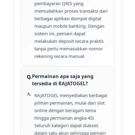
pembayaran QRIS yang
memudahkan proses transaksi dari
berbagai aplikasi dompet digital
maupun mobile banking. Dengan
sistem ini, pemain dapat
melakukan deposit secara praktis
tanpa perlu memasukkan nomor
rekening secara manual.
Permainan apa saja yang
tersedia di RAJATOGEL?
RAJATOGEL menyediakan berbagai
pilihan permainan, mulai dari slot
online dengan beragam tema
hingga permainan angka 4D.
Seluruh kategori dapat diakses
dalam satu akun sehingga pemain