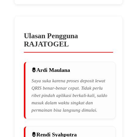
Ulasan Pengguna
RAJATOGEL
Ardi Maulana
Saya suka karena proses deposit lewat
QRIS benar-benar cepat. Tidak perlu
ribet pindah aplikasi berkali-kali, saldo
masuk dalam waktu singkat dan
permainan bisa langsung dimulai.
Rendi Syahputra