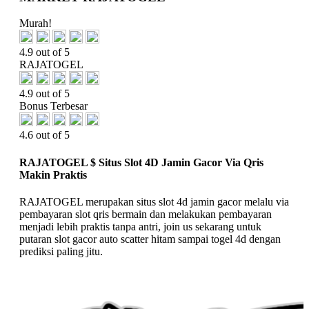
Murah!
4.9 out of 5
RAJATOGEL
4.9 out of 5
Bonus Terbesar
4.6 out of 5
RAJATOGEL $ Situs Slot 4D Jamin Gacor Via Qris
Makin Praktis
RAJATOGEL merupakan situs slot 4d jamin gacor melalu via
pembayaran slot qris bermain dan melakukan pembayaran
menjadi lebih praktis tanpa antri, join us sekarang untuk
putaran slot gacor auto scatter hitam sampai togel 4d dengan
prediksi paling jitu.