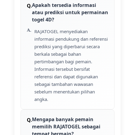
Apakah tersedia informasi
atau prediksi untuk permainan
togel 4D?
RAJATOGEL menyediakan
informasi pendukung dan referensi
prediksi yang diperbarui secara
berkala sebagai bahan
pertimbangan bagi pemain.
Informasi tersebut bersifat
referensi dan dapat digunakan
sebagai tambahan wawasan
sebelum menentukan pilihan
angka.
Mengapa banyak pemain
memilih RAJATOGEL sebagai
tempat bermain?