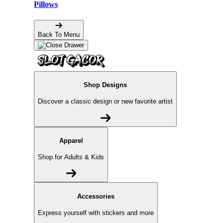
Pillows
Back To Menu
Shop Designs
Discover a classic design or new favorite artist
Apparel
Shop for Adults & Kids
Accessories
Express yourself with stickers and more