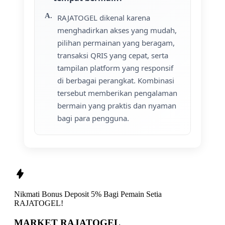
RAJATOGEL dikenal karena
menghadirkan akses yang mudah,
pilihan permainan yang beragam,
transaksi QRIS yang cepat, serta
tampilan platform yang responsif
di berbagai perangkat. Kombinasi
tersebut memberikan pengalaman
bermain yang praktis dan nyaman
bagi para pengguna.
Nikmati
Bonus Deposit 5%
Bagi Pemain Setia
RAJATOGEL!
MARKET RAJATOGEL