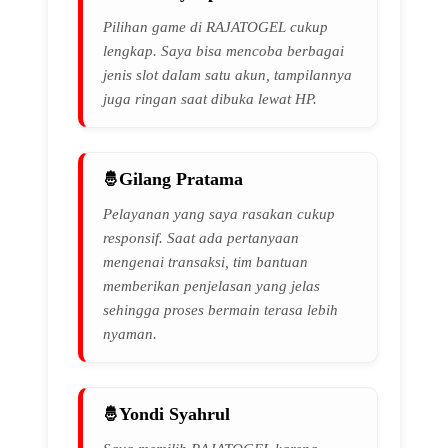
Pilihan game di RAJATOGEL cukup
lengkap. Saya bisa mencoba berbagai
jenis slot dalam satu akun, tampilannya
juga ringan saat dibuka lewat HP.
Gilang Pratama
Pelayanan yang saya rasakan cukup
responsif. Saat ada pertanyaan
mengenai transaksi, tim bantuan
memberikan penjelasan yang jelas
sehingga proses bermain terasa lebih
nyaman.
Yondi Syahrul