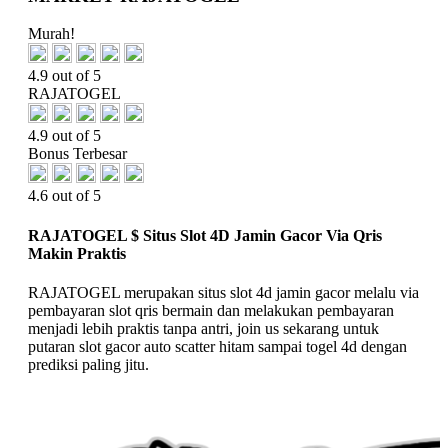
Murah!
4.9 out of 5
RAJATOGEL
4.9 out of 5
Bonus Terbesar
4.6 out of 5
RAJATOGEL $ Situs Slot 4D Jamin Gacor Via Qris
Makin Praktis
RAJATOGEL merupakan situs slot 4d jamin gacor melalu via
pembayaran slot qris bermain dan melakukan pembayaran
menjadi lebih praktis tanpa antri, join us sekarang untuk
putaran slot gacor auto scatter hitam sampai togel 4d dengan
prediksi paling jitu.