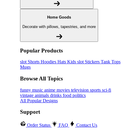
Home Goods
Decorate with pillows, tapestries, and more
Popular Products
slot
Shorts
Hoodies
Hats
Kids slot
Stickers
Tank Tops
Mugs
Browse All Topics
funny
music
anime
movies
television
sports
sci-fi
vintage
animals
drinks
food
politics
All Popular Designs
Support
Order Status
FAQ
Contact Us