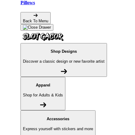
Pillows
Back To Menu
Shop Designs
Discover a classic design or new favorite artist
Apparel
Shop for Adults & Kids
Accessories
Express yourself with stickers and more