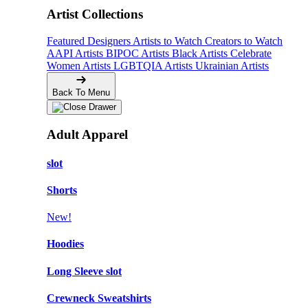
Artist Collections
Featured Designers
Artists to Watch
Creators to Watch
AAPI Artists
BIPOC Artists
Black Artists
Celebrate
Women Artists
LGBTQIA Artists
Ukrainian Artists
Back To Menu
Adult Apparel
slot
Shorts
New!
Hoodies
Long Sleeve slot
Crewneck Sweatshirts