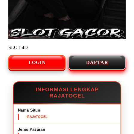
SLOT 4D
LOGIN
DAFTAR
INFORMASI LENGKAP
RAJATOGEL
Nama Situs
RAJATOGEL
Jenis Pasaran