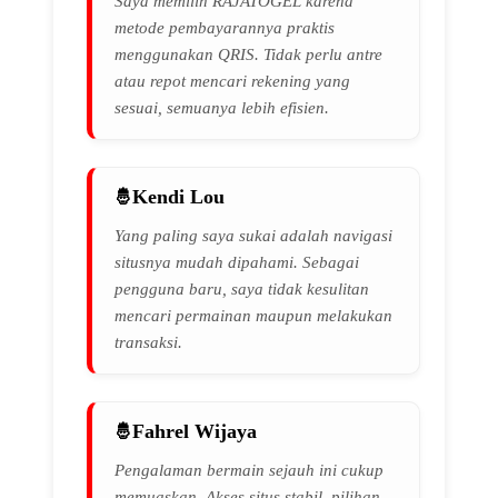
Saya memilih RAJATOGEL karena
metode pembayarannya praktis
menggunakan QRIS. Tidak perlu antre
atau repot mencari rekening yang
sesuai, semuanya lebih efisien.
Kendi Lou
Yang paling saya sukai adalah navigasi
situsnya mudah dipahami. Sebagai
pengguna baru, saya tidak kesulitan
mencari permainan maupun melakukan
transaksi.
Fahrel Wijaya
Pengalaman bermain sejauh ini cukup
memuaskan. Akses situs stabil, pilihan