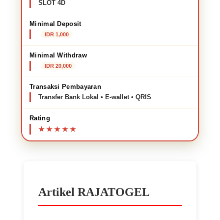
SLOT 4D
Minimal Deposit
IDR 1,000
Minimal Withdraw
IDR 20,000
Transaksi Pembayaran
Transfer Bank Lokal • E-wallet • QRIS
Rating
Artikel RAJATOGEL