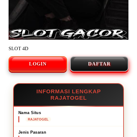
SLOT 4D
LOGIN
DAFTAR
INFORMASI LENGKAP
RAJATOGEL
Nama Situs
RAJATOGEL
Jenis Pasaran