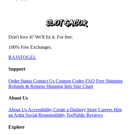
Don't love it? We'll fix it. For free.
100% Free Exchanges.
RAJATOGEL
Support
Order Status
Contact Us
Coupon Codes
FAQ
Free Shipping
Refunds & Returns
Shipping Info
Size Chart
About Us
About Us
Accessibility
Create a Dashery Store
Careers
Hire
an Artist
Social Responsibility
TeePublic Reviews
Explore