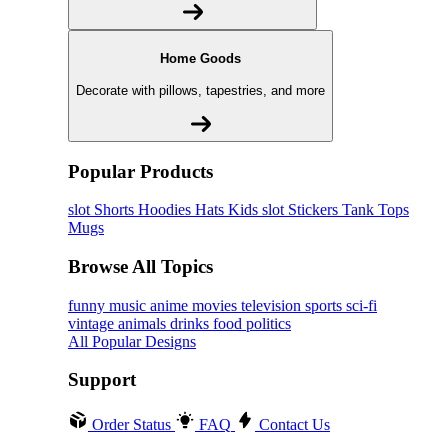
Home Goods
Decorate with pillows, tapestries, and more
Popular Products
slot
Shorts
Hoodies
Hats
Kids slot
Stickers
Tank Tops
Mugs
Browse All Topics
funny
music
anime
movies
television
sports
sci-fi
vintage
animals
drinks
food
politics
All Popular Designs
Support
Order Status
FAQ
Contact Us