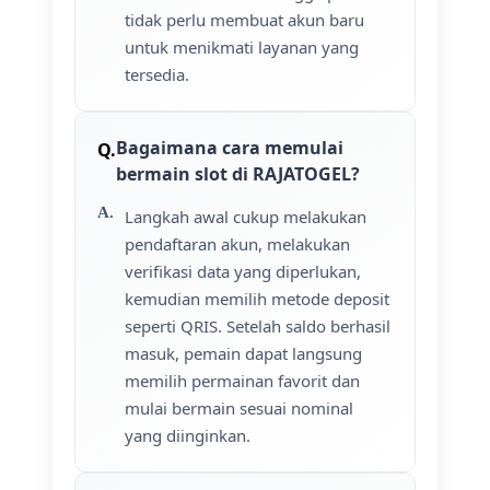
tidak perlu membuat akun baru
untuk menikmati layanan yang
tersedia.
Bagaimana cara memulai
bermain slot di RAJATOGEL?
Langkah awal cukup melakukan
pendaftaran akun, melakukan
verifikasi data yang diperlukan,
kemudian memilih metode deposit
seperti QRIS. Setelah saldo berhasil
masuk, pemain dapat langsung
memilih permainan favorit dan
mulai bermain sesuai nominal
yang diinginkan.