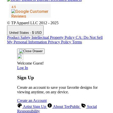
© TP Apparel LLC 2012 - 2025
United States - $ USD
Product Safety
Intellectual Property Policy
CA: Do Not Sell
My Personal Information
Privacy Policy
Terms
Welcome Guest!
Log In
Sign Up
Create an account to save your favorite designs for
viewing anytime, on any device.
Create an Account
Artist Sign Up
About TeePublic
Social
Responsibility