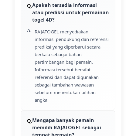
Apakah tersedia informasi
atau prediksi untuk permainan
togel 4D?
RAJATOGEL menyediakan
informasi pendukung dan referensi
prediksi yang diperbarui secara
berkala sebagai bahan
pertimbangan bagi pemain.
Informasi tersebut bersifat
referensi dan dapat digunakan
sebagai tambahan wawasan
sebelum menentukan pilihan
angka.
Mengapa banyak pemain
memilih RAJATOGEL sebagai
tempat bermain?