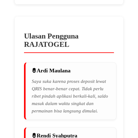
Ulasan Pengguna
RAJATOGEL
Ardi Maulana
Saya suka karena proses deposit lewat
QRIS benar-benar cepat. Tidak perlu
ribet pindah aplikasi berkali-kali, saldo
masuk dalam waktu singkat dan
permainan bisa langsung dimulai.
Rendi Syahputra