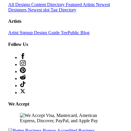
All Designs
Content Directory
Featured Artists
Newest
Designers
Newest slot
Tag Directory
Artists
Artist Signup
Design Guide
TeePublic Blog
Follow Us
We Accept