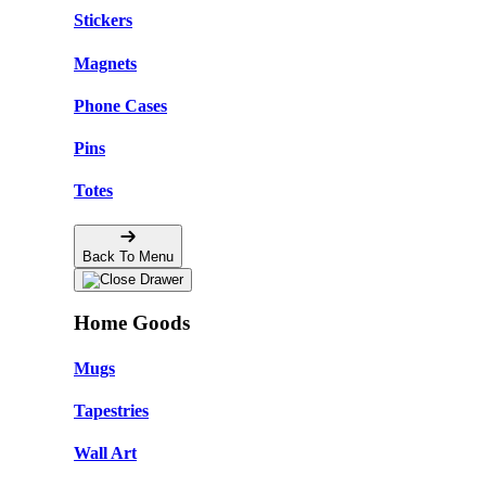
Stickers
Magnets
Phone Cases
Pins
Totes
Back To Menu
Home Goods
Mugs
Tapestries
Wall Art