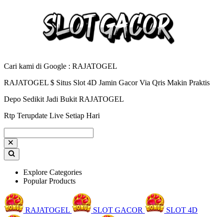
Cari kami di Google : RAJATOGEL
RAJATOGEL $ Situs Slot 4D Jamin Gacor Via Qris Makin Praktis
Depo Sedikit Jadi Bukit RAJATOGEL
Rtp Terupdate Live Setiap Hari
Explore Categories
Popular Products
RAJATOGEL
SLOT GACOR
SLOT 4D