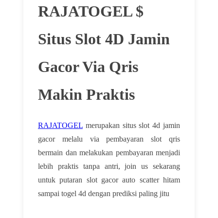
RAJATOGEL $
Situs Slot 4D Jamin
Gacor Via Qris
Makin Praktis
RAJATOGEL
merupakan situs slot 4d jamin
gacor melalu via pembayaran slot qris
bermain dan melakukan pembayaran menjadi
lebih praktis tanpa antri, join us sekarang
untuk putaran slot gacor auto scatter hitam
sampai togel 4d dengan prediksi paling jitu