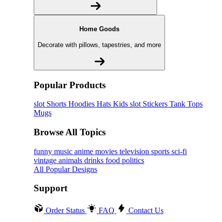
Home Goods
Decorate with pillows, tapestries, and more
Popular Products
slot
Shorts
Hoodies
Hats
Kids slot
Stickers
Tank Tops
Mugs
Browse All Topics
funny
music
anime
movies
television
sports
sci-fi
vintage
animals
drinks
food
politics
All Popular Designs
Support
Order Status
FAQ
Contact Us