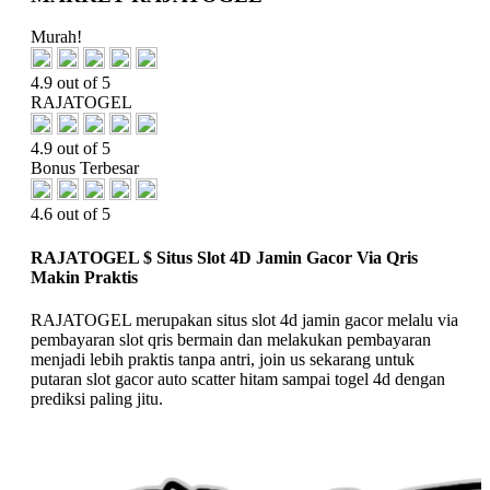
Murah!
4.9 out of 5
RAJATOGEL
4.9 out of 5
Bonus Terbesar
4.6 out of 5
RAJATOGEL $ Situs Slot 4D Jamin Gacor Via Qris
Makin Praktis
RAJATOGEL merupakan situs slot 4d jamin gacor melalu via
pembayaran slot qris bermain dan melakukan pembayaran
menjadi lebih praktis tanpa antri, join us sekarang untuk
putaran slot gacor auto scatter hitam sampai togel 4d dengan
prediksi paling jitu.