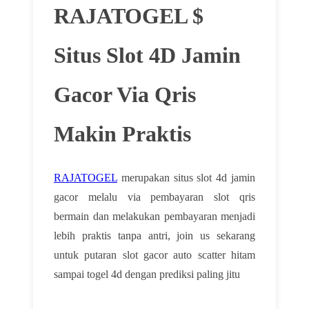
RAJATOGEL $
Situs Slot 4D Jamin
Gacor Via Qris
Makin Praktis
RAJATOGEL
merupakan situs slot 4d jamin
gacor melalu via pembayaran slot qris
bermain dan melakukan pembayaran menjadi
lebih praktis tanpa antri, join us sekarang
untuk putaran slot gacor auto scatter hitam
sampai togel 4d dengan prediksi paling jitu