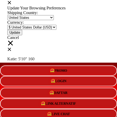
Update Your Browsing Preferences
Shipping Country:
Currency:
Cancel
Katie:
5'10"
160
PROMO
Select your person:
Male
Female
LOGIN
Height
Short
Med
Tall
DAFTAR
Weight
Slim
Avg
Heavy
LINK ALTERNATIF
View Size Chart
LIVE CHAT