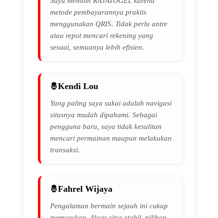
Saya memilih RAJATOGEL karena
metode pembayarannya praktis
menggunakan QRIS. Tidak perlu antre
atau repot mencari rekening yang
sesuai, semuanya lebih efisien.
Kendi Lou
Yang paling saya sukai adalah navigasi
situsnya mudah dipahami. Sebagai
pengguna baru, saya tidak kesulitan
mencari permainan maupun melakukan
transaksi.
Fahrel Wijaya
Pengalaman bermain sejauh ini cukup
memuaskan. Akses situs stabil, pilihan