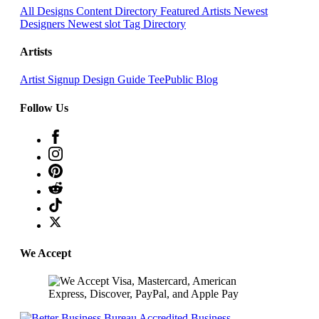
All Designs
Content Directory
Featured Artists
Newest
Designers
Newest slot
Tag Directory
Artists
Artist Signup
Design Guide
TeePublic Blog
Follow Us
We Accept