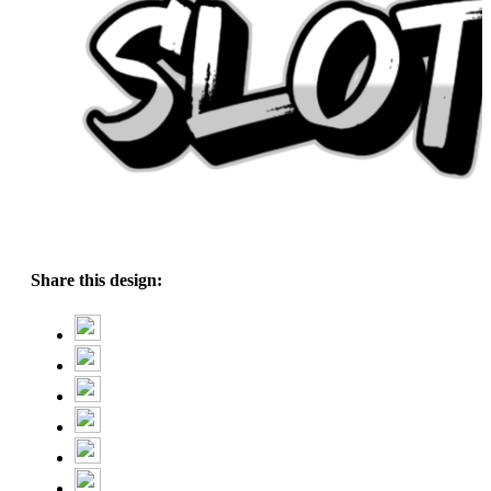
Share this design: