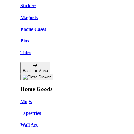
Stickers
Magnets
Phone Cases
Pins
Totes
Back To Menu
Home Goods
Mugs
Tapestries
Wall Art