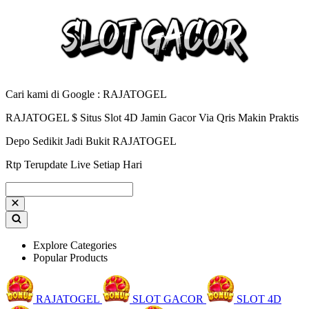
Cari kami di Google : RAJATOGEL
RAJATOGEL $ Situs Slot 4D Jamin Gacor Via Qris Makin Praktis
Depo Sedikit Jadi Bukit RAJATOGEL
Rtp Terupdate Live Setiap Hari
Explore Categories
Popular Products
RAJATOGEL
SLOT GACOR
SLOT 4D