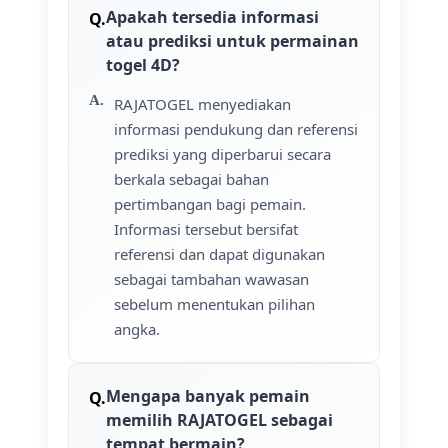
Apakah tersedia informasi
atau prediksi untuk permainan
togel 4D?
RAJATOGEL menyediakan
informasi pendukung dan referensi
prediksi yang diperbarui secara
berkala sebagai bahan
pertimbangan bagi pemain.
Informasi tersebut bersifat
referensi dan dapat digunakan
sebagai tambahan wawasan
sebelum menentukan pilihan
angka.
Mengapa banyak pemain
memilih RAJATOGEL sebagai
tempat bermain?