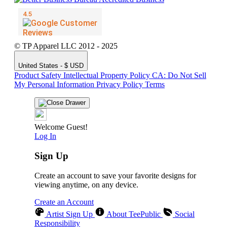
© TP Apparel LLC 2012 - 2025
United States - $ USD
Product Safety
Intellectual Property Policy
CA: Do Not Sell
My Personal Information
Privacy Policy
Terms
Welcome Guest!
Log In
Sign Up
Create an account to save your favorite designs for
viewing anytime, on any device.
Create an Account
Artist Sign Up
About TeePublic
Social
Responsibility