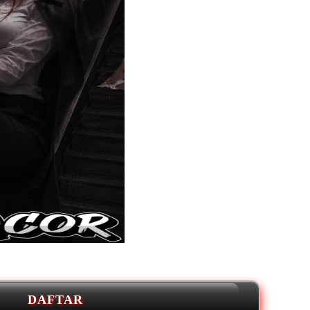
DAFTAR