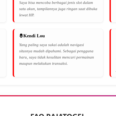
Saya bisa mencoba berbagai jenis slot dalam
satu akun, tampilannya juga ringan saat dibuka
lewat HP.
Kendi Lou
Yang paling saya sukai adalah navigasi
situsnya mudah dipahami. Sebagai pengguna
baru, saya tidak kesulitan mencari permainan
maupun melakukan transaksi.