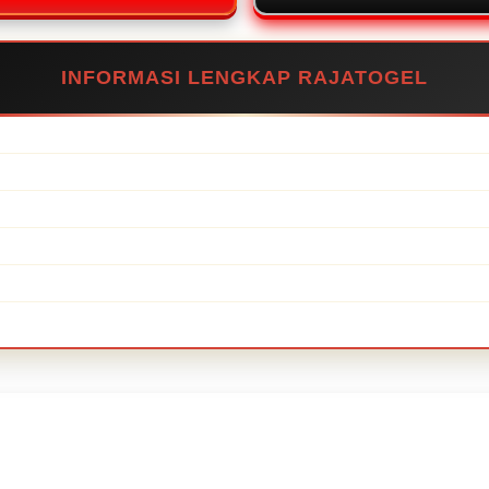
INFORMASI LENGKAP RAJATOGEL