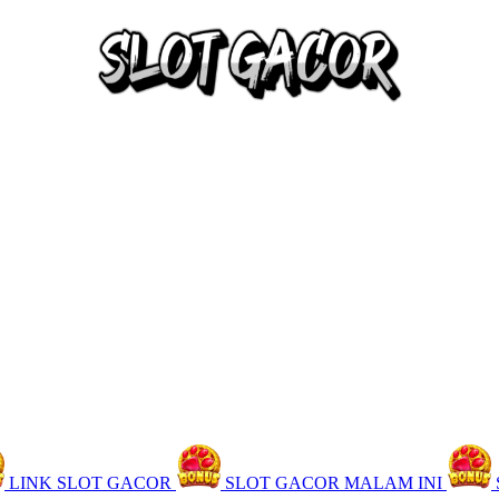
LINK SLOT GACOR
SLOT GACOR MALAM INI