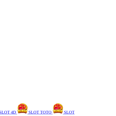
SLOT 4D
SLOT TOTO
SLOT