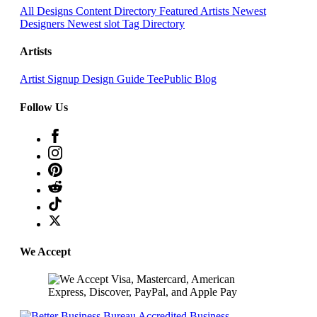
All Designs
Content Directory
Featured Artists
Newest
Designers
Newest slot
Tag Directory
Artists
Artist Signup
Design Guide
TeePublic Blog
Follow Us
We Accept