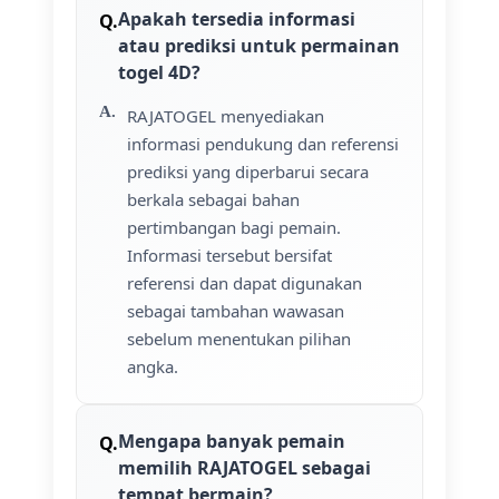
Apakah tersedia informasi
atau prediksi untuk permainan
togel 4D?
RAJATOGEL menyediakan
informasi pendukung dan referensi
prediksi yang diperbarui secara
berkala sebagai bahan
pertimbangan bagi pemain.
Informasi tersebut bersifat
referensi dan dapat digunakan
sebagai tambahan wawasan
sebelum menentukan pilihan
angka.
Mengapa banyak pemain
memilih RAJATOGEL sebagai
tempat bermain?