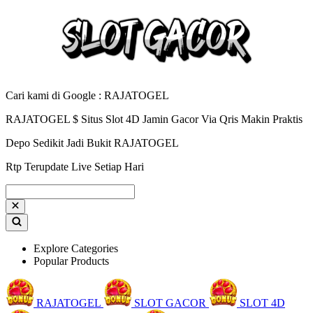
Cari kami di Google : RAJATOGEL
RAJATOGEL $ Situs Slot 4D Jamin Gacor Via Qris Makin Praktis
Depo Sedikit Jadi Bukit RAJATOGEL
Rtp Terupdate Live Setiap Hari
Explore Categories
Popular Products
RAJATOGEL
SLOT GACOR
SLOT 4D