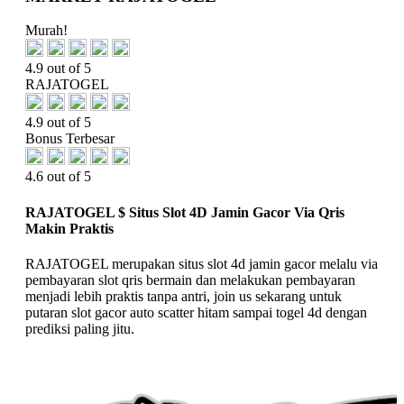
Murah!
4.9 out of 5
RAJATOGEL
4.9 out of 5
Bonus Terbesar
4.6 out of 5
RAJATOGEL $ Situs Slot 4D Jamin Gacor Via Qris
Makin Praktis
RAJATOGEL merupakan situs slot 4d jamin gacor melalu via
pembayaran slot qris bermain dan melakukan pembayaran
menjadi lebih praktis tanpa antri, join us sekarang untuk
putaran slot gacor auto scatter hitam sampai togel 4d dengan
prediksi paling jitu.