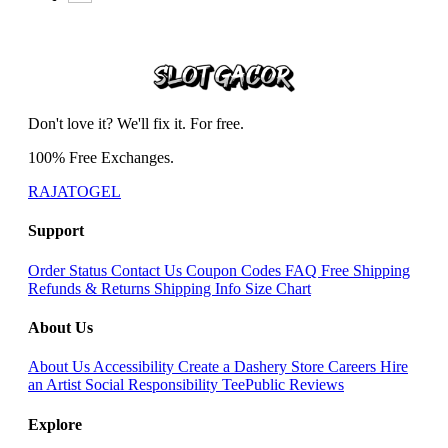
Don't love it? We'll fix it. For free.
100% Free Exchanges.
RAJATOGEL
Support
Order Status
Contact Us
Coupon Codes
FAQ
Free Shipping
Refunds & Returns
Shipping Info
Size Chart
About Us
About Us
Accessibility
Create a Dashery Store
Careers
Hire
an Artist
Social Responsibility
TeePublic Reviews
Explore