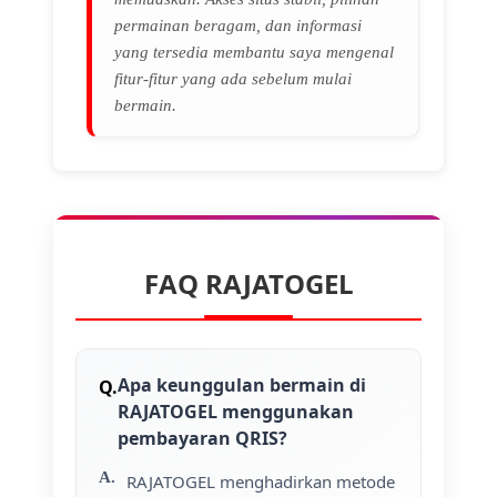
permainan beragam, dan informasi
yang tersedia membantu saya mengenal
fitur-fitur yang ada sebelum mulai
bermain.
FAQ RAJATOGEL
Apa keunggulan bermain di
RAJATOGEL menggunakan
pembayaran QRIS?
RAJATOGEL menghadirkan metode