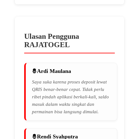
Ulasan Pengguna
RAJATOGEL
Ardi Maulana
Saya suka karena proses deposit lewat
QRIS benar-benar cepat. Tidak perlu
ribet pindah aplikasi berkali-kali, saldo
masuk dalam waktu singkat dan
permainan bisa langsung dimulai.
Rendi Syahputra