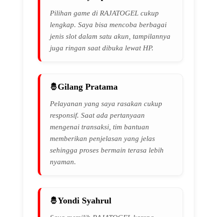
Pilihan game di RAJATOGEL cukup
lengkap. Saya bisa mencoba berbagai
jenis slot dalam satu akun, tampilannya
juga ringan saat dibuka lewat HP.
Gilang Pratama
Pelayanan yang saya rasakan cukup
responsif. Saat ada pertanyaan
mengenai transaksi, tim bantuan
memberikan penjelasan yang jelas
sehingga proses bermain terasa lebih
nyaman.
Yondi Syahrul