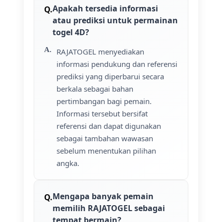
Apakah tersedia informasi
atau prediksi untuk permainan
togel 4D?
RAJATOGEL menyediakan
informasi pendukung dan referensi
prediksi yang diperbarui secara
berkala sebagai bahan
pertimbangan bagi pemain.
Informasi tersebut bersifat
referensi dan dapat digunakan
sebagai tambahan wawasan
sebelum menentukan pilihan
angka.
Mengapa banyak pemain
memilih RAJATOGEL sebagai
tempat bermain?