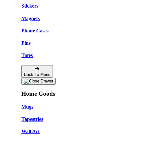
Stickers
Magnets
Phone Cases
Pins
Totes
Back To Menu
Home Goods
Mugs
Tapestries
Wall Art