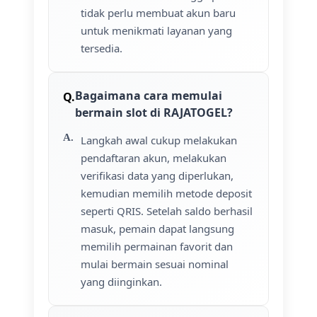
tidak perlu membuat akun baru
untuk menikmati layanan yang
tersedia.
Bagaimana cara memulai
bermain slot di RAJATOGEL?
Langkah awal cukup melakukan
pendaftaran akun, melakukan
verifikasi data yang diperlukan,
kemudian memilih metode deposit
seperti QRIS. Setelah saldo berhasil
masuk, pemain dapat langsung
memilih permainan favorit dan
mulai bermain sesuai nominal
yang diinginkan.