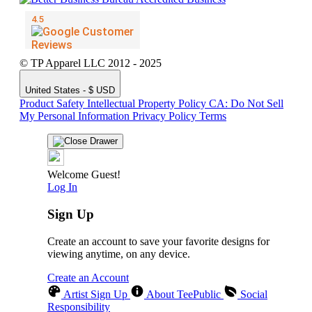
© TP Apparel LLC 2012 - 2025
United States - $ USD
Product Safety
Intellectual Property Policy
CA: Do Not Sell
My Personal Information
Privacy Policy
Terms
Welcome Guest!
Log In
Sign Up
Create an account to save your favorite designs for
viewing anytime, on any device.
Create an Account
Artist Sign Up
About TeePublic
Social
Responsibility