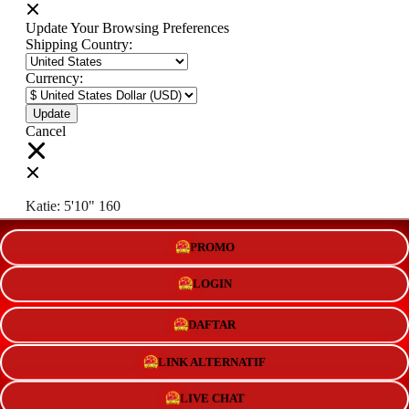
Update Your Browsing Preferences
Shipping Country:
Currency:
Cancel
Katie:
5'10"
160
PROMO
Select your person:
Male
Female
LOGIN
Height
Short
Med
Tall
DAFTAR
Weight
Slim
Avg
Heavy
LINK ALTERNATIF
View Size Chart
LIVE CHAT