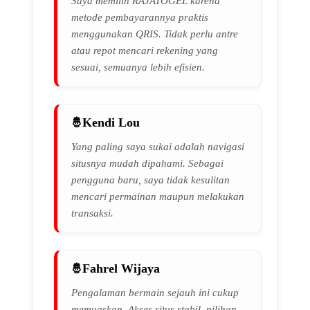
Saya memilih RAJATOGEL karena
metode pembayarannya praktis
menggunakan QRIS. Tidak perlu antre
atau repot mencari rekening yang
sesuai, semuanya lebih efisien.
Kendi Lou
Yang paling saya sukai adalah navigasi
situsnya mudah dipahami. Sebagai
pengguna baru, saya tidak kesulitan
mencari permainan maupun melakukan
transaksi.
Fahrel Wijaya
Pengalaman bermain sejauh ini cukup
memuaskan. Akses situs stabil, pilihan