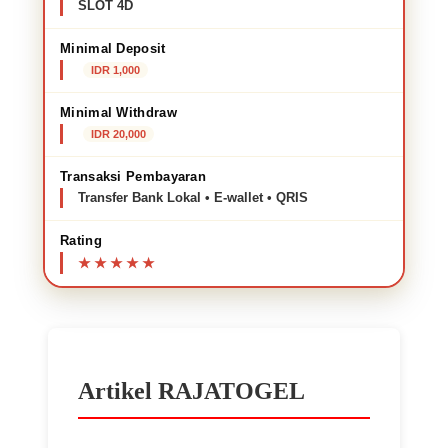
SLOT 4D
Minimal Deposit
IDR 1,000
Minimal Withdraw
IDR 20,000
Transaksi Pembayaran
Transfer Bank Lokal • E-wallet • QRIS
Rating
Artikel RAJATOGEL