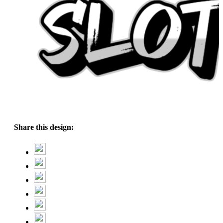
Share this design: