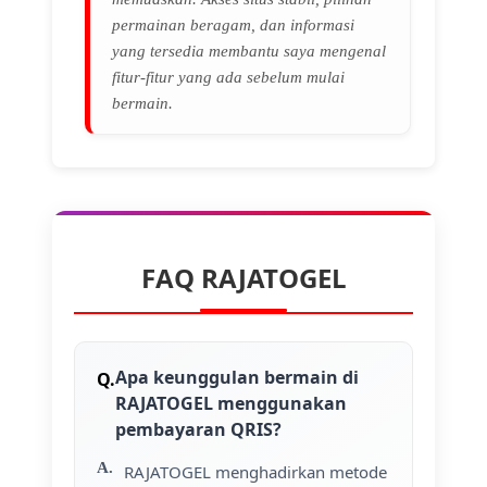
permainan beragam, dan informasi
yang tersedia membantu saya mengenal
fitur-fitur yang ada sebelum mulai
bermain.
FAQ RAJATOGEL
Apa keunggulan bermain di
RAJATOGEL menggunakan
pembayaran QRIS?
RAJATOGEL menghadirkan metode