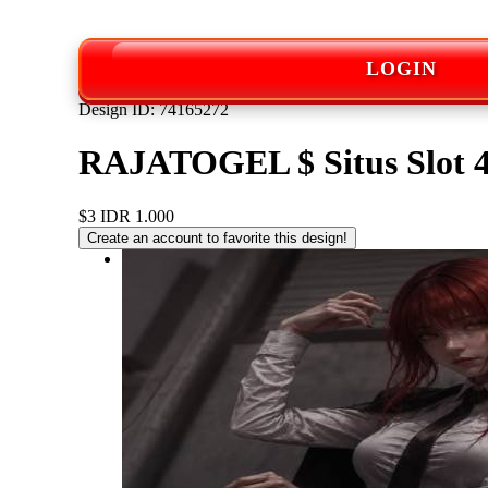
LOGIN
Design ID: 74165272
RAJATOGEL $ Situs Slot 4
$3
IDR 1.000
Create an account to favorite this design!