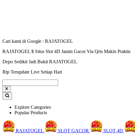
Cari kami di Google : RAJATOGEL
RAJATOGEL $ Situs Slot 4D Jamin Gacor Via Qris Makin Praktis
Depo Sedikit Jadi Bukit RAJATOGEL
Rtp Terupdate Live Setiap Hari
Explore Categories
Popular Products
RAJATOGEL
SLOT GACOR
SLOT 4D