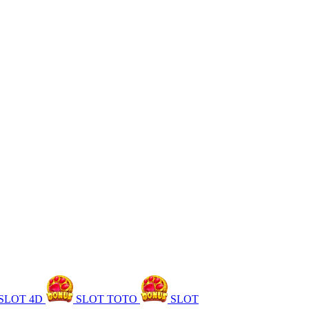
SLOT 4D
SLOT TOTO
SLOT