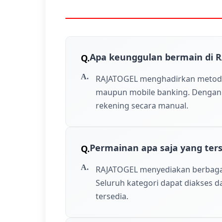
Apa keunggulan bermain di
RAJATOGEL menghadirkan metode 
maupun mobile banking. Dengan 
rekening secara manual.
Permainan apa saja yang ter
RAJATOGEL menyediakan berbagai 
Seluruh kategori dapat diakses 
tersedia.