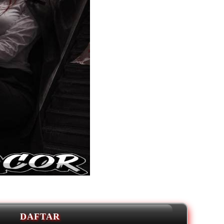
DAFTAR