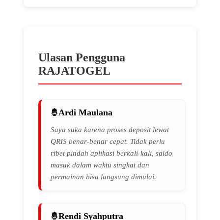
Ulasan Pengguna
RAJATOGEL
Ardi Maulana
Saya suka karena proses deposit lewat
QRIS benar-benar cepat. Tidak perlu
ribet pindah aplikasi berkali-kali, saldo
masuk dalam waktu singkat dan
permainan bisa langsung dimulai.
Rendi Syahputra