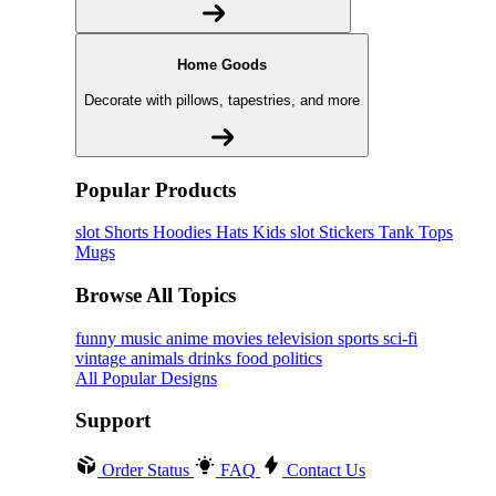
Home Goods
Decorate with pillows, tapestries, and more
Popular Products
slot
Shorts
Hoodies
Hats
Kids slot
Stickers
Tank Tops
Mugs
Browse All Topics
funny
music
anime
movies
television
sports
sci-fi
vintage
animals
drinks
food
politics
All Popular Designs
Support
Order Status
FAQ
Contact Us