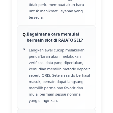
tidak perlu membuat akun baru
untuk menikmati layanan yang
tersedia.
Bagaimana cara memulai
bermain slot di RAJATOGEL?
Langkah awal cukup melakukan
pendaftaran akun, melakukan
verifikasi data yang diperlukan,
kemudian memilih metode deposit
seperti QRIS. Setelah saldo berhasil
masuk, pemain dapat langsung
memilih permainan favorit dan
mulai bermain sesuai nominal
yang diinginkan.