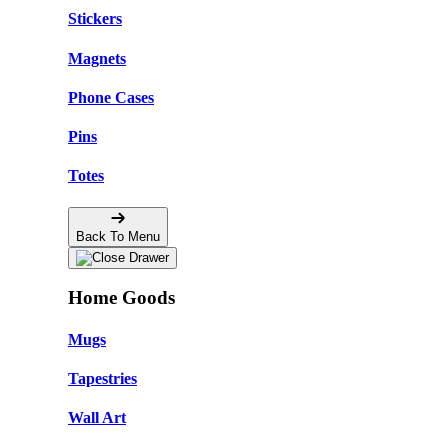
Stickers
Magnets
Phone Cases
Pins
Totes
Back To Menu
Home Goods
Mugs
Tapestries
Wall Art