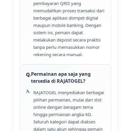
pembayaran QRIS yang
memudahkan proses transaksi dari
berbagai aplikasi dompet digital
maupun mobile banking. Dengan
sistem ini, pemain dapat
melakukan deposit secara praktis
tanpa perlu memasukkan nomor
rekening secara manual.
Permainan apa saja yang
tersedia di RAJATOGEL?
RAJATOGEL menyediakan berbagai
pilihan permainan, mulai dari slot
online dengan beragam tema
hingga permainan angka 4D.
Seluruh kategori dapat diakses
dalam satu akun sehingga pemain