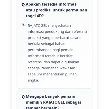
Apakah tersedia informasi
atau prediksi untuk permainan
togel 4D?
RAJATOGEL menyediakan
informasi pendukung dan referensi
prediksi yang diperbarui secara
berkala sebagai bahan
pertimbangan bagi pemain.
Informasi tersebut bersifat
referensi dan dapat digunakan
sebagai tambahan wawasan
sebelum menentukan pilihan
angka.
Mengapa banyak pemain
memilih RAJATOGEL sebagai
tempat bermain?