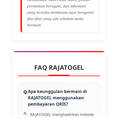
permainan beragam, dan informasi
yang tersedia membantu saya mengenal
fitur-fitur yang ada sebelum mulai
bermain.
FAQ RAJATOGEL
Apa keunggulan bermain di
RAJATOGEL menggunakan
pembayaran QRIS?
RAJATOGEL menghadirkan metode