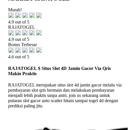
Murah!
4.9 out of 5
RAJATOGEL
4.9 out of 5
Bonus Terbesar
4.6 out of 5
RAJATOGEL $ Situs Slot 4D Jamin Gacor Via Qris
Makin Praktis
RAJATOGEL merupakan situs slot 4d jamin gacor melalu via
pembayaran slot qris bermain dan melakukan pembayaran
menjadi lebih praktis tanpa antri, join us sekarang untuk
putaran slot gacor auto scatter hitam sampai togel 4d dengan
prediksi paling jitu.