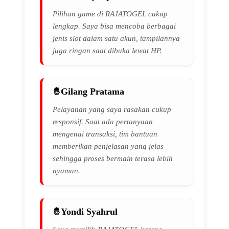
Pilihan game di RAJATOGEL cukup
lengkap. Saya bisa mencoba berbagai
jenis slot dalam satu akun, tampilannya
juga ringan saat dibuka lewat HP.
Gilang Pratama
Pelayanan yang saya rasakan cukup
responsif. Saat ada pertanyaan
mengenai transaksi, tim bantuan
memberikan penjelasan yang jelas
sehingga proses bermain terasa lebih
nyaman.
Yondi Syahrul