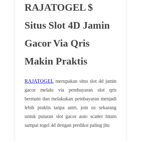
RAJATOGEL $
Situs Slot 4D Jamin
Gacor Via Qris
Makin Praktis
RAJATOGEL
merupakan situs slot 4d jamin
gacor melalu via pembayaran slot qris
bermain dan melakukan pembayaran menjadi
lebih praktis tanpa antri, join us sekarang
untuk putaran slot gacor auto scatter hitam
sampai togel 4d dengan prediksi paling jitu