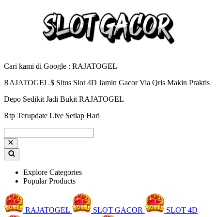
Cari kami di Google : RAJATOGEL
RAJATOGEL $ Situs Slot 4D Jamin Gacor Via Qris Makin Praktis
Depo Sedikit Jadi Bukit RAJATOGEL
Rtp Terupdate Live Setiap Hari
Explore Categories
Popular Products
RAJATOGEL
SLOT GACOR
SLOT 4D