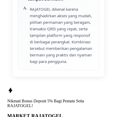
RAJATOGEL dikenal karena
menghadirkan akses yang mudah,
pilihan permainan yang beragam,
transaksi QRIS yang cepat, serta
tampilan platform yang responsif
di berbagai perangkat. Kombinasi
tersebut memberikan pengalaman
bermain yang praktis dan nyaman
bagi para pengguna.
Nikmati
Bonus Deposit 5%
Bagi Pemain Setia
RAJATOGEL!
MARKET RAJATOGEL