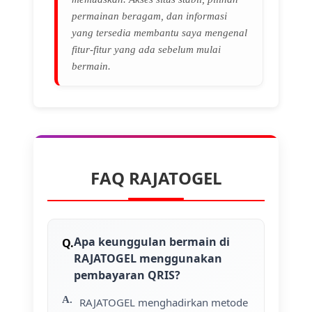
permainan beragam, dan informasi
yang tersedia membantu saya mengenal
fitur-fitur yang ada sebelum mulai
bermain.
FAQ RAJATOGEL
Apa keunggulan bermain di
RAJATOGEL menggunakan
pembayaran QRIS?
RAJATOGEL menghadirkan metode