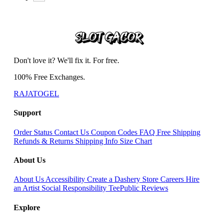
Don't love it? We'll fix it. For free.
100% Free Exchanges.
RAJATOGEL
Support
Order Status
Contact Us
Coupon Codes
FAQ
Free Shipping
Refunds & Returns
Shipping Info
Size Chart
About Us
About Us
Accessibility
Create a Dashery Store
Careers
Hire
an Artist
Social Responsibility
TeePublic Reviews
Explore