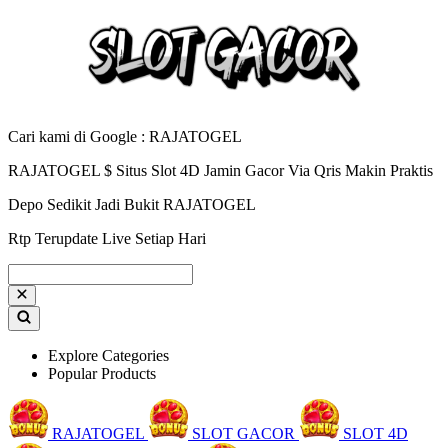
Cari kami di Google : RAJATOGEL
RAJATOGEL $ Situs Slot 4D Jamin Gacor Via Qris Makin Praktis
Depo Sedikit Jadi Bukit RAJATOGEL
Rtp Terupdate Live Setiap Hari
Explore Categories
Popular Products
RAJATOGEL
SLOT GACOR
SLOT 4D