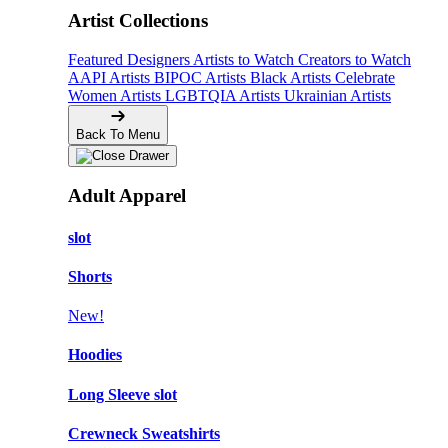
Artist Collections
Featured Designers
Artists to Watch
Creators to Watch
AAPI Artists
BIPOC Artists
Black Artists
Celebrate
Women Artists
LGBTQIA Artists
Ukrainian Artists
Back To Menu
Adult Apparel
slot
Shorts
New!
Hoodies
Long Sleeve slot
Crewneck Sweatshirts