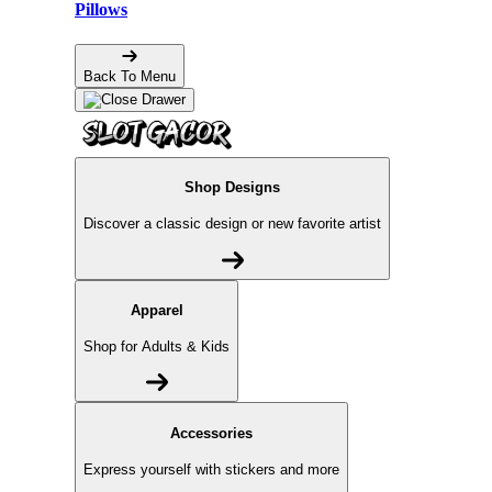
Pillows
Back To Menu
Shop Designs
Discover a classic design or new favorite artist
Apparel
Shop for Adults & Kids
Accessories
Express yourself with stickers and more