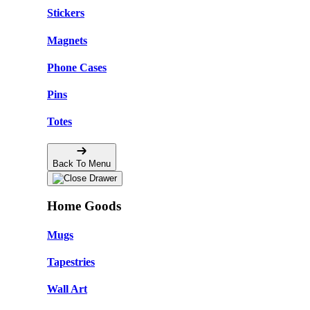
Stickers
Magnets
Phone Cases
Pins
Totes
Back To Menu
Home Goods
Mugs
Tapestries
Wall Art