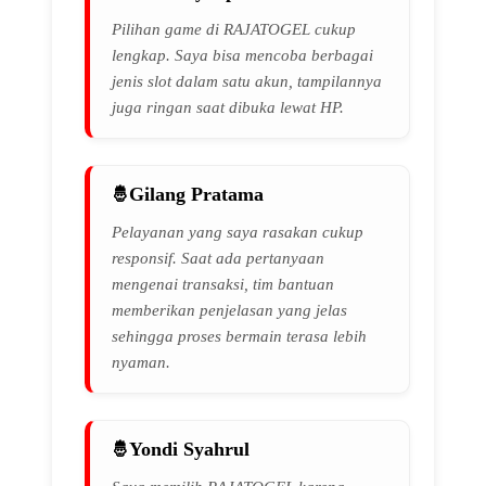
Pilihan game di RAJATOGEL cukup
lengkap. Saya bisa mencoba berbagai
jenis slot dalam satu akun, tampilannya
juga ringan saat dibuka lewat HP.
Gilang Pratama
Pelayanan yang saya rasakan cukup
responsif. Saat ada pertanyaan
mengenai transaksi, tim bantuan
memberikan penjelasan yang jelas
sehingga proses bermain terasa lebih
nyaman.
Yondi Syahrul