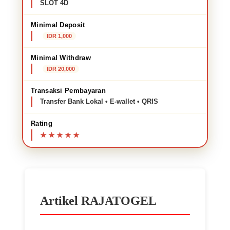
SLOT 4D
Minimal Deposit
IDR 1,000
Minimal Withdraw
IDR 20,000
Transaksi Pembayaran
Transfer Bank Lokal • E-wallet • QRIS
Rating
Artikel RAJATOGEL