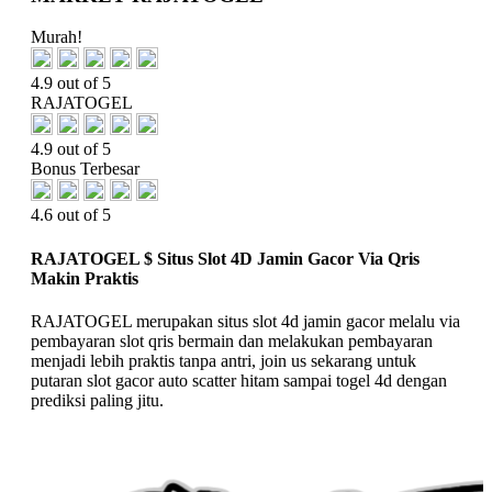
Murah!
4.9 out of 5
RAJATOGEL
4.9 out of 5
Bonus Terbesar
4.6 out of 5
RAJATOGEL $ Situs Slot 4D Jamin Gacor Via Qris
Makin Praktis
RAJATOGEL merupakan situs slot 4d jamin gacor melalu via
pembayaran slot qris bermain dan melakukan pembayaran
menjadi lebih praktis tanpa antri, join us sekarang untuk
putaran slot gacor auto scatter hitam sampai togel 4d dengan
prediksi paling jitu.