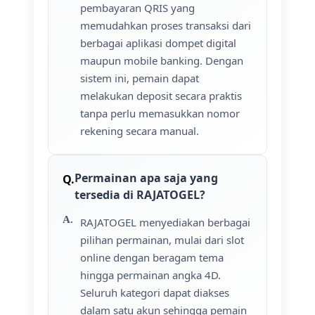
pembayaran QRIS yang
memudahkan proses transaksi dari
berbagai aplikasi dompet digital
maupun mobile banking. Dengan
sistem ini, pemain dapat
melakukan deposit secara praktis
tanpa perlu memasukkan nomor
rekening secara manual.
Permainan apa saja yang
tersedia di RAJATOGEL?
RAJATOGEL menyediakan berbagai
pilihan permainan, mulai dari slot
online dengan beragam tema
hingga permainan angka 4D.
Seluruh kategori dapat diakses
dalam satu akun sehingga pemain