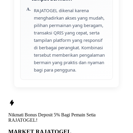
RAJATOGEL dikenal karena
menghadirkan akses yang mudah,
pilihan permainan yang beragam,
transaksi QRIS yang cepat, serta
tampilan platform yang responsif
di berbagai perangkat. Kombinasi
tersebut memberikan pengalaman
bermain yang praktis dan nyaman
bagi para pengguna.
Nikmati
Bonus Deposit 5%
Bagi Pemain Setia
RAJATOGEL!
MARKET RAJATOGEL