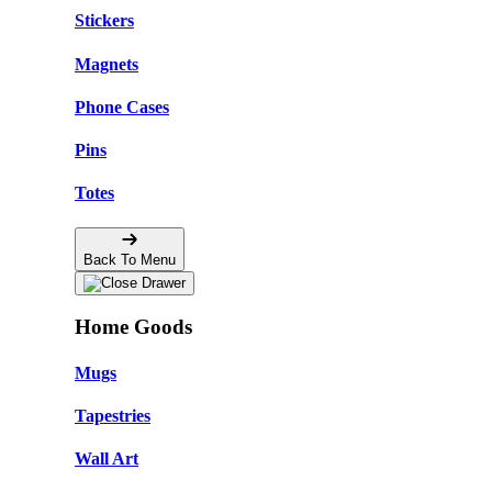
Stickers
Magnets
Phone Cases
Pins
Totes
Back To Menu
Home Goods
Mugs
Tapestries
Wall Art