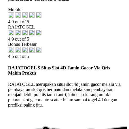
Murah!
4.9 out of 5
RAJATOGEL
4.9 out of 5
Bonus Terbesar
4.6 out of 5
RAJATOGEL $ Situs Slot 4D Jamin Gacor Via Qris
Makin Praktis
RAJATOGEL merupakan situs slot 4d jamin gacor melalu via
pembayaran slot qris bermain dan melakukan pembayaran
menjadi lebih praktis tanpa antri, join us sekarang untuk
putaran slot gacor auto scatter hitam sampai togel 4d dengan
prediksi paling jitu.