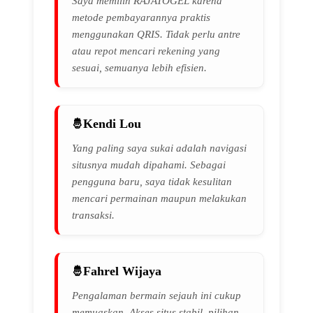
Saya memilih RAJATOGEL karena
metode pembayarannya praktis
menggunakan QRIS. Tidak perlu antre
atau repot mencari rekening yang
sesuai, semuanya lebih efisien.
Kendi Lou
Yang paling saya sukai adalah navigasi
situsnya mudah dipahami. Sebagai
pengguna baru, saya tidak kesulitan
mencari permainan maupun melakukan
transaksi.
Fahrel Wijaya
Pengalaman bermain sejauh ini cukup
memuaskan. Akses situs stabil, pilihan