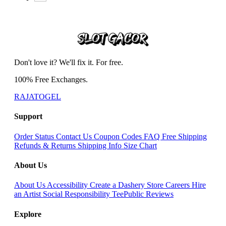
Don't love it? We'll fix it. For free.
100% Free Exchanges.
RAJATOGEL
Support
Order Status
Contact Us
Coupon Codes
FAQ
Free Shipping
Refunds & Returns
Shipping Info
Size Chart
About Us
About Us
Accessibility
Create a Dashery Store
Careers
Hire
an Artist
Social Responsibility
TeePublic Reviews
Explore