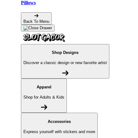
Pillows
Back To Menu
Shop Designs
Discover a classic design or new favorite artist
Apparel
Shop for Adults & Kids
Accessories
Express yourself with stickers and more