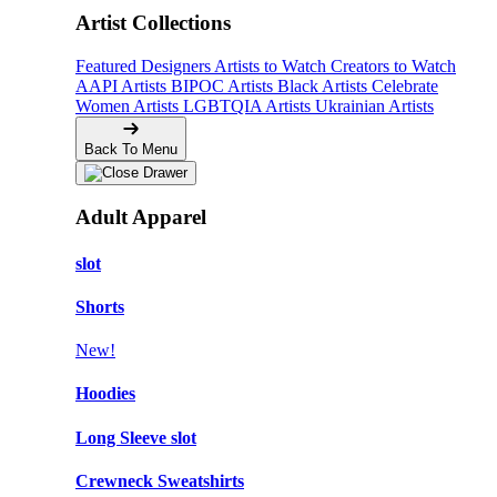
Artist Collections
Featured Designers
Artists to Watch
Creators to Watch
AAPI Artists
BIPOC Artists
Black Artists
Celebrate
Women Artists
LGBTQIA Artists
Ukrainian Artists
Back To Menu
Adult Apparel
slot
Shorts
New!
Hoodies
Long Sleeve slot
Crewneck Sweatshirts