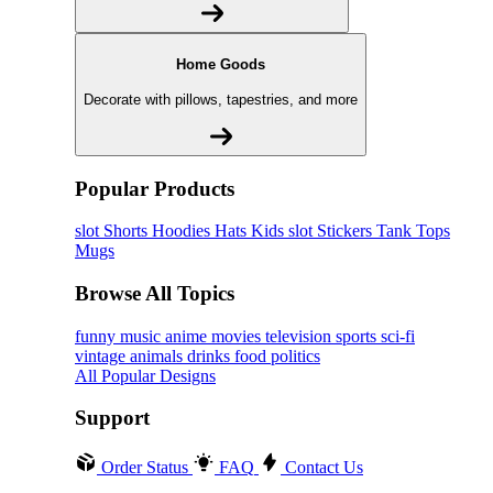
Home Goods
Decorate with pillows, tapestries, and more
Popular Products
slot
Shorts
Hoodies
Hats
Kids slot
Stickers
Tank Tops
Mugs
Browse All Topics
funny
music
anime
movies
television
sports
sci-fi
vintage
animals
drinks
food
politics
All Popular Designs
Support
Order Status
FAQ
Contact Us