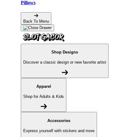
Pillows
Back To Menu
Shop Designs
Discover a classic design or new favorite artist
Apparel
Shop for Adults & Kids
Accessories
Express yourself with stickers and more