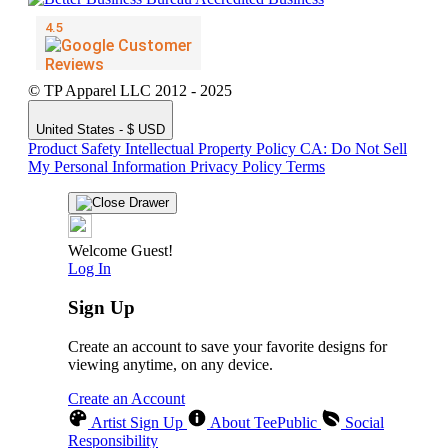
© TP Apparel LLC 2012 - 2025
United States - $ USD
Product Safety
Intellectual Property Policy
CA: Do Not Sell
My Personal Information
Privacy Policy
Terms
Welcome Guest!
Log In
Sign Up
Create an account to save your favorite designs for
viewing anytime, on any device.
Create an Account
Artist Sign Up
About TeePublic
Social
Responsibility