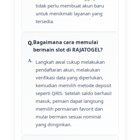
tidak perlu membuat akun baru
untuk menikmati layanan yang
tersedia.
Bagaimana cara memulai
bermain slot di RAJATOGEL?
Langkah awal cukup melakukan
pendaftaran akun, melakukan
verifikasi data yang diperlukan,
kemudian memilih metode deposit
seperti QRIS. Setelah saldo berhasil
masuk, pemain dapat langsung
memilih permainan favorit dan
mulai bermain sesuai nominal
yang diinginkan.