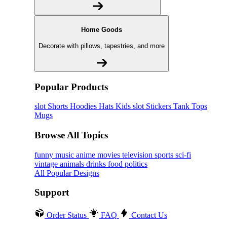
Home Goods
Decorate with pillows, tapestries, and more
Popular Products
slot
Shorts
Hoodies
Hats
Kids slot
Stickers
Tank Tops
Mugs
Browse All Topics
funny
music
anime
movies
television
sports
sci-fi
vintage
animals
drinks
food
politics
All Popular Designs
Support
Order Status
FAQ
Contact Us