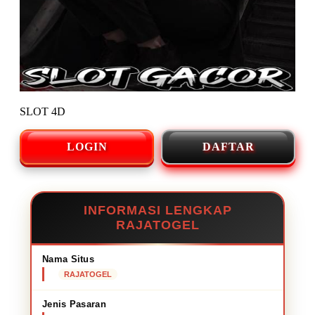
SLOT 4D
LOGIN
DAFTAR
INFORMASI LENGKAP
RAJATOGEL
Nama Situs
RAJATOGEL
Jenis Pasaran