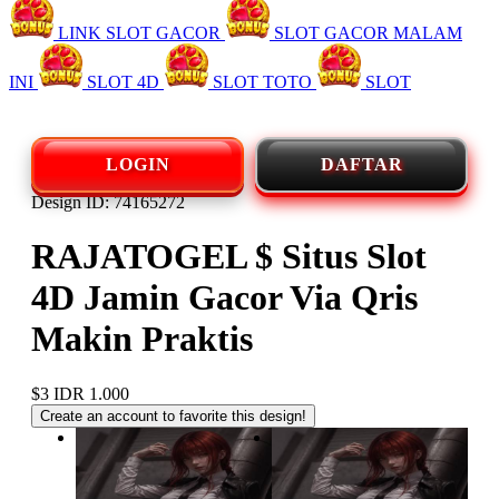
LINK SLOT GACOR
SLOT GACOR MALAM
INI
SLOT 4D
SLOT TOTO
SLOT
LOGIN
DAFTAR
Design ID: 74165272
RAJATOGEL $ Situs Slot
4D Jamin Gacor Via Qris
Makin Praktis
$3
IDR 1.000
Create an account to favorite this design!