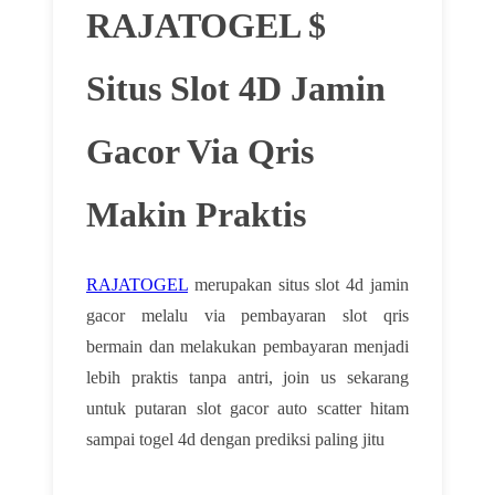
RAJATOGEL $
Situs Slot 4D Jamin
Gacor Via Qris
Makin Praktis
RAJATOGEL
merupakan situs slot 4d jamin
gacor melalu via pembayaran slot qris
bermain dan melakukan pembayaran menjadi
lebih praktis tanpa antri, join us sekarang
untuk putaran slot gacor auto scatter hitam
sampai togel 4d dengan prediksi paling jitu