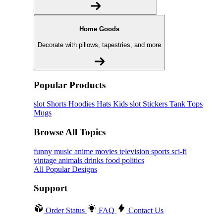
Home Goods
Decorate with pillows, tapestries, and more
Popular Products
slot
Shorts
Hoodies
Hats
Kids slot
Stickers
Tank Tops
Mugs
Browse All Topics
funny
music
anime
movies
television
sports
sci-fi
vintage
animals
drinks
food
politics
All Popular Designs
Support
Order Status
FAQ
Contact Us