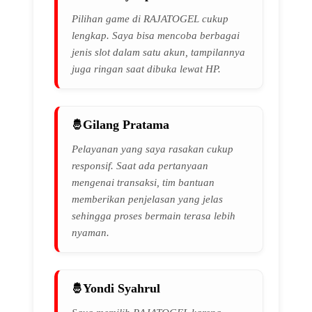
Pilihan game di RAJATOGEL cukup
lengkap. Saya bisa mencoba berbagai
jenis slot dalam satu akun, tampilannya
juga ringan saat dibuka lewat HP.
Gilang Pratama
Pelayanan yang saya rasakan cukup
responsif. Saat ada pertanyaan
mengenai transaksi, tim bantuan
memberikan penjelasan yang jelas
sehingga proses bermain terasa lebih
nyaman.
Yondi Syahrul