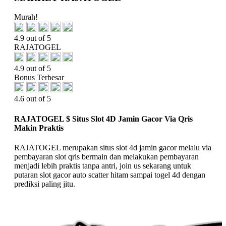
Murah!
4.9 out of 5
RAJATOGEL
4.9 out of 5
Bonus Terbesar
4.6 out of 5
RAJATOGEL $ Situs Slot 4D Jamin Gacor Via Qris
Makin Praktis
RAJATOGEL merupakan situs slot 4d jamin gacor melalu via
pembayaran slot qris bermain dan melakukan pembayaran
menjadi lebih praktis tanpa antri, join us sekarang untuk
putaran slot gacor auto scatter hitam sampai togel 4d dengan
prediksi paling jitu.