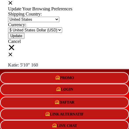
Update Your Browsing Preferences
Shipping Country:
Currency:
Cancel
Katie:
5'10"
160
PROMO
Select your person:
Male
Female
LOGIN
Height
Short
Med
Tall
DAFTAR
Weight
Slim
Avg
Heavy
LINK ALTERNATIF
View Size Chart
LIVE CHAT