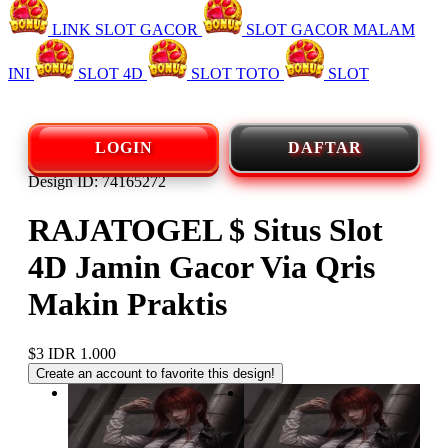
LINK SLOT GACOR
SLOT GACOR MALAM
INI
SLOT 4D
SLOT TOTO
SLOT
LOGIN
DAFTAR
Design ID: 74165272
RAJATOGEL $ Situs Slot
4D Jamin Gacor Via Qris
Makin Praktis
$3
IDR 1.000
Create an account to favorite this design!