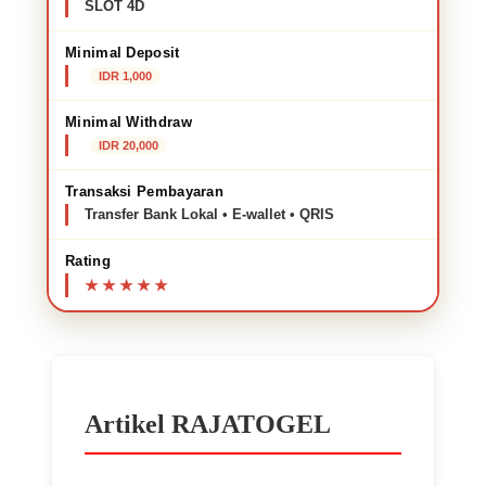
SLOT 4D
Minimal Deposit
IDR 1,000
Minimal Withdraw
IDR 20,000
Transaksi Pembayaran
Transfer Bank Lokal • E-wallet • QRIS
Rating
Artikel RAJATOGEL