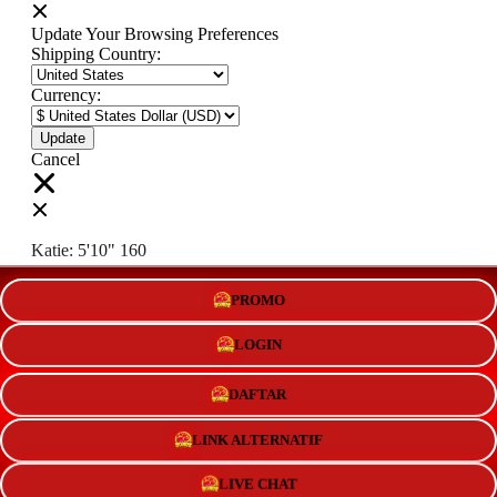
Update Your Browsing Preferences
Shipping Country:
Currency:
Cancel
Katie:
5'10"
160
PROMO
Select your person:
Male
Female
LOGIN
Height
Short
Med
Tall
DAFTAR
Weight
Slim
Avg
Heavy
LINK ALTERNATIF
View Size Chart
LIVE CHAT