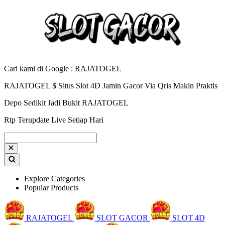
Cari kami di Google : RAJATOGEL
RAJATOGEL $ Situs Slot 4D Jamin Gacor Via Qris Makin Praktis
Depo Sedikit Jadi Bukit RAJATOGEL
Rtp Terupdate Live Setiap Hari
Explore Categories
Popular Products
RAJATOGEL
SLOT GACOR
SLOT 4D