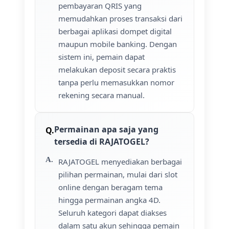
pembayaran QRIS yang
memudahkan proses transaksi dari
berbagai aplikasi dompet digital
maupun mobile banking. Dengan
sistem ini, pemain dapat
melakukan deposit secara praktis
tanpa perlu memasukkan nomor
rekening secara manual.
Permainan apa saja yang
tersedia di RAJATOGEL?
RAJATOGEL menyediakan berbagai
pilihan permainan, mulai dari slot
online dengan beragam tema
hingga permainan angka 4D.
Seluruh kategori dapat diakses
dalam satu akun sehingga pemain