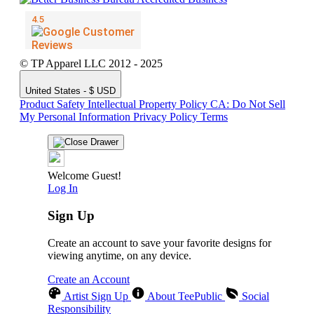
© TP Apparel LLC 2012 - 2025
United States - $ USD
Product Safety
Intellectual Property Policy
CA: Do Not Sell
My Personal Information
Privacy Policy
Terms
Welcome Guest!
Log In
Sign Up
Create an account to save your favorite designs for
viewing anytime, on any device.
Create an Account
Artist Sign Up
About TeePublic
Social
Responsibility