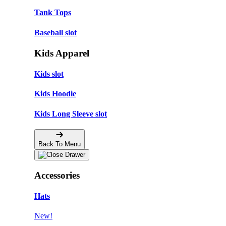
Tank Tops
Baseball slot
Kids Apparel
Kids slot
Kids Hoodie
Kids Long Sleeve slot
Back To Menu
Accessories
Hats
New!