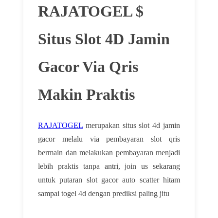
RAJATOGEL $
Situs Slot 4D Jamin
Gacor Via Qris
Makin Praktis
RAJATOGEL
merupakan situs slot 4d jamin
gacor melalu via pembayaran slot qris
bermain dan melakukan pembayaran menjadi
lebih praktis tanpa antri, join us sekarang
untuk putaran slot gacor auto scatter hitam
sampai togel 4d dengan prediksi paling jitu