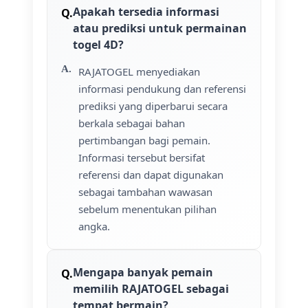
Apakah tersedia informasi
atau prediksi untuk permainan
togel 4D?
RAJATOGEL menyediakan
informasi pendukung dan referensi
prediksi yang diperbarui secara
berkala sebagai bahan
pertimbangan bagi pemain.
Informasi tersebut bersifat
referensi dan dapat digunakan
sebagai tambahan wawasan
sebelum menentukan pilihan
angka.
Mengapa banyak pemain
memilih RAJATOGEL sebagai
tempat bermain?