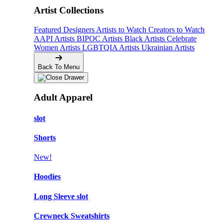
Artist Collections
Featured Designers
Artists to Watch
Creators to Watch
AAPI Artists
BIPOC Artists
Black Artists
Celebrate
Women Artists
LGBTQIA Artists
Ukrainian Artists
Back To Menu
Adult Apparel
slot
Shorts
New!
Hoodies
Long Sleeve slot
Crewneck Sweatshirts