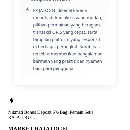
RAJATOGEL dikenal karena
menghadirkan akses yang mudah,
pilihan permainan yang beragam,
transaksi QRIS yang cepat, serta
tampilan platform yang responsif
di berbagai perangkat. Kombinasi
tersebut memberikan pengalaman
bermain yang praktis dan nyaman
bagi para pengguna.
Nikmati
Bonus Deposit 5%
Bagi Pemain Setia
RAJATOGEL!
MARKET RAJATOGEL