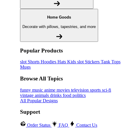
Home Goods
Decorate with pillows, tapestries, and more
Popular Products
slot
Shorts
Hoodies
Hats
Kids slot
Stickers
Tank Tops
Mugs
Browse All Topics
funny
music
anime
movies
television
sports
sci-fi
vintage
animals
drinks
food
politics
All Popular Designs
Support
Order Status
FAQ
Contact Us