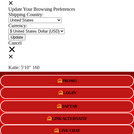
Update Your Browsing Preferences
Shipping Country:
Currency:
Cancel
Katie:
5'10"
160
PROMO
Select your person:
Male
Female
LOGIN
Height
Short
Med
Tall
DAFTAR
Weight
Slim
Avg
Heavy
LINK ALTERNATIF
View Size Chart
LIVE CHAT