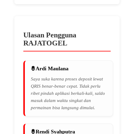
Ulasan Pengguna
RAJATOGEL
Ardi Maulana
Saya suka karena proses deposit lewat
QRIS benar-benar cepat. Tidak perlu
ribet pindah aplikasi berkali-kali, saldo
masuk dalam waktu singkat dan
permainan bisa langsung dimulai.
Rendi Syahputra