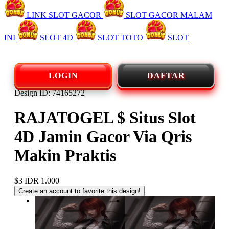
LINK SLOT GACOR
SLOT GACOR MALAM
INI
SLOT 4D
SLOT TOTO
SLOT
LOGIN
DAFTAR
Design ID: 74165272
RAJATOGEL $ Situs Slot
4D Jamin Gacor Via Qris
Makin Praktis
$3
IDR 1.000
Create an account to favorite this design!