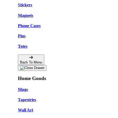
Stickers
Magnets
Phone Cases
Pins
Totes
Back To Menu
Home Goods
Mugs
Tapestries
Wall Art