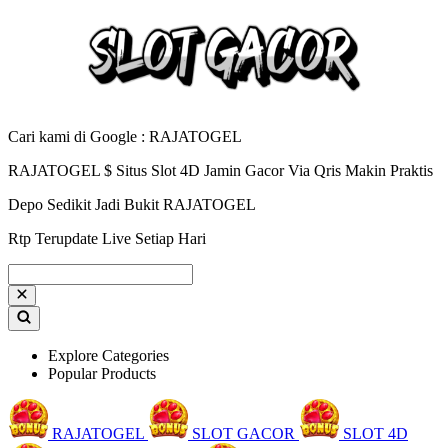
Cari kami di Google : RAJATOGEL
RAJATOGEL $ Situs Slot 4D Jamin Gacor Via Qris Makin Praktis
Depo Sedikit Jadi Bukit RAJATOGEL
Rtp Terupdate Live Setiap Hari
Explore Categories
Popular Products
RAJATOGEL
SLOT GACOR
SLOT 4D