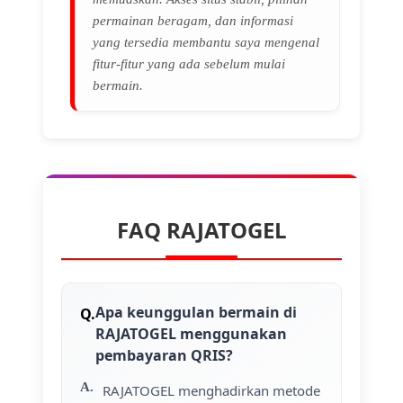
permainan beragam, dan informasi
yang tersedia membantu saya mengenal
fitur-fitur yang ada sebelum mulai
bermain.
FAQ RAJATOGEL
Apa keunggulan bermain di
RAJATOGEL menggunakan
pembayaran QRIS?
RAJATOGEL menghadirkan metode