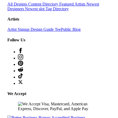
All Designs
Content Directory
Featured Artists
Newest
Designers
Newest slot
Tag Directory
Artists
Artist Signup
Design Guide
TeePublic Blog
Follow Us
We Accept