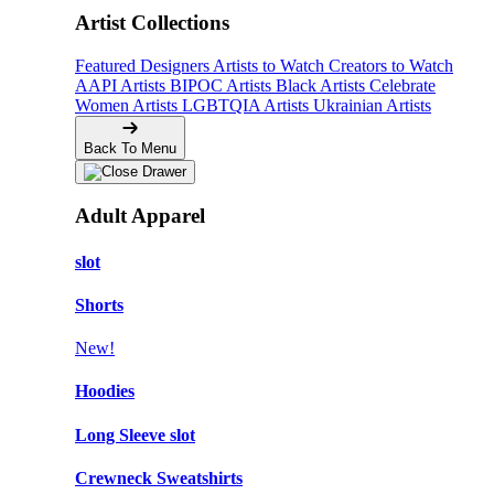
Artist Collections
Featured Designers
Artists to Watch
Creators to Watch
AAPI Artists
BIPOC Artists
Black Artists
Celebrate
Women Artists
LGBTQIA Artists
Ukrainian Artists
Back To Menu
Adult Apparel
slot
Shorts
New!
Hoodies
Long Sleeve slot
Crewneck Sweatshirts