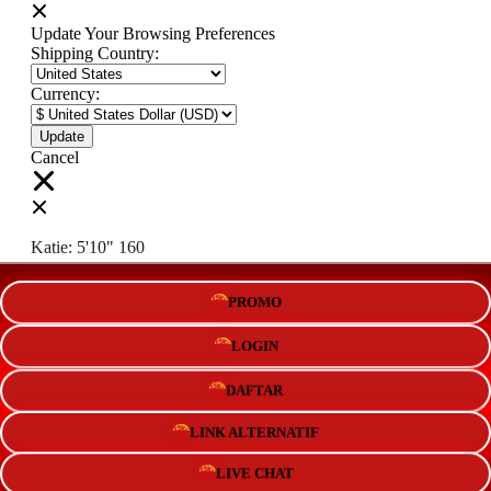
Update Your Browsing Preferences
Shipping Country:
Currency:
Cancel
Katie:
5'10"
160
PROMO
Select your person:
Male
Female
LOGIN
Height
Short
Med
Tall
DAFTAR
Weight
Slim
Avg
Heavy
LINK ALTERNATIF
View Size Chart
LIVE CHAT