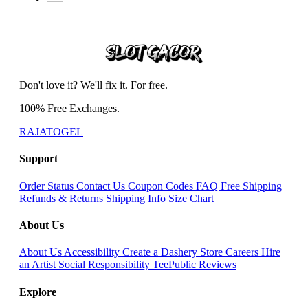
Don't love it? We'll fix it. For free.
100% Free Exchanges.
RAJATOGEL
Support
Order Status
Contact Us
Coupon Codes
FAQ
Free Shipping
Refunds & Returns
Shipping Info
Size Chart
About Us
About Us
Accessibility
Create a Dashery Store
Careers
Hire
an Artist
Social Responsibility
TeePublic Reviews
Explore