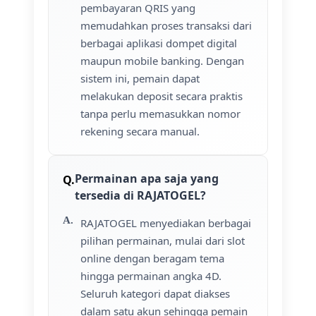
pembayaran QRIS yang
memudahkan proses transaksi dari
berbagai aplikasi dompet digital
maupun mobile banking. Dengan
sistem ini, pemain dapat
melakukan deposit secara praktis
tanpa perlu memasukkan nomor
rekening secara manual.
Permainan apa saja yang
tersedia di RAJATOGEL?
RAJATOGEL menyediakan berbagai
pilihan permainan, mulai dari slot
online dengan beragam tema
hingga permainan angka 4D.
Seluruh kategori dapat diakses
dalam satu akun sehingga pemain