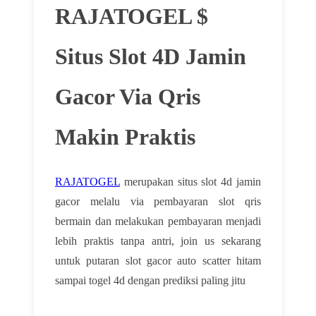
RAJATOGEL $
Situs Slot 4D Jamin
Gacor Via Qris
Makin Praktis
RAJATOGEL
merupakan situs slot 4d jamin
gacor melalu via pembayaran slot qris
bermain dan melakukan pembayaran menjadi
lebih praktis tanpa antri, join us sekarang
untuk putaran slot gacor auto scatter hitam
sampai togel 4d dengan prediksi paling jitu