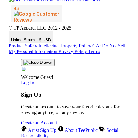
© TP Apparel LLC 2012 - 2025
United States - $ USD
Product Safety
Intellectual Property Policy
CA: Do Not Sell
My Personal Information
Privacy Policy
Terms
Welcome Guest!
Log In
Sign Up
Create an account to save your favorite designs for
viewing anytime, on any device.
Create an Account
Artist Sign Up
About TeePublic
Social
Responsibility