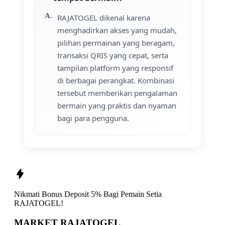
RAJATOGEL dikenal karena
menghadirkan akses yang mudah,
pilihan permainan yang beragam,
transaksi QRIS yang cepat, serta
tampilan platform yang responsif
di berbagai perangkat. Kombinasi
tersebut memberikan pengalaman
bermain yang praktis dan nyaman
bagi para pengguna.
Nikmati
Bonus Deposit 5%
Bagi Pemain Setia
RAJATOGEL!
MARKET RAJATOGEL