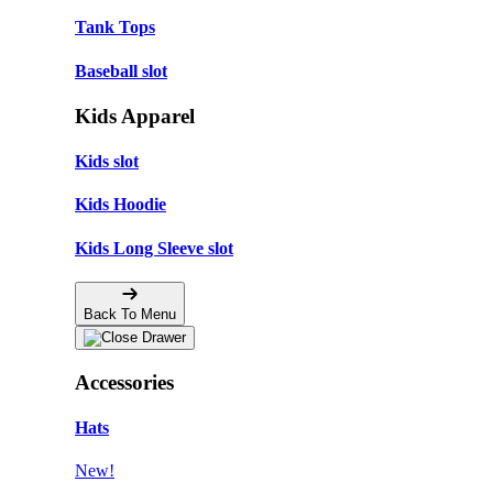
Tank Tops
Baseball slot
Kids Apparel
Kids slot
Kids Hoodie
Kids Long Sleeve slot
Back To Menu
Accessories
Hats
New!