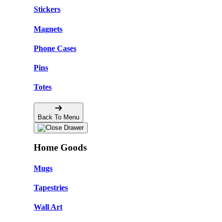
Stickers
Magnets
Phone Cases
Pins
Totes
Back To Menu
Home Goods
Mugs
Tapestries
Wall Art