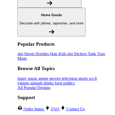
Home Goods
Decorate with pillows, tapestries, and more
Popular Products
slot
Shorts
Hoodies
Hats
Kids slot
Stickers
Tank Tops
Mugs
Browse All Topics
funny
music
anime
movies
television
sports
sci-fi
vintage
animals
drinks
food
politics
All Popular Designs
Support
Order Status
FAQ
Contact Us