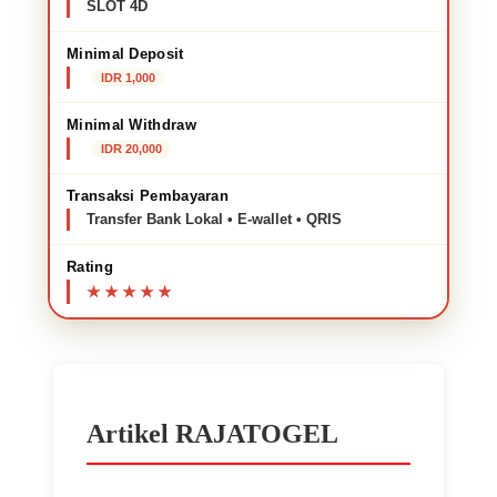
SLOT 4D
Minimal Deposit
IDR 1,000
Minimal Withdraw
IDR 20,000
Transaksi Pembayaran
Transfer Bank Lokal • E-wallet • QRIS
Rating
Artikel RAJATOGEL