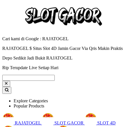
Cari kami di Google : RAJATOGEL
RAJATOGEL $ Situs Slot 4D Jamin Gacor Via Qris Makin Praktis
Depo Sedikit Jadi Bukit RAJATOGEL
Rtp Terupdate Live Setiap Hari
Explore Categories
Popular Products
RAJATOGEL
SLOT GACOR
SLOT 4D