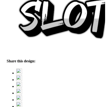
Share this design: