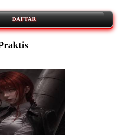
DAFTAR
Praktis