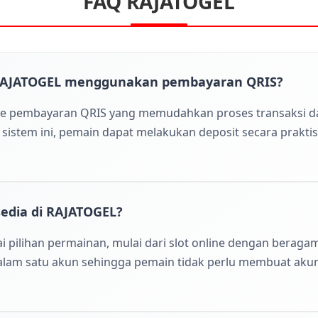
FAQ RAJATOGEL
 RAJATOGEL menggunakan pembayaran QRIS?
pembayaran QRIS yang memudahkan proses transaksi dari 
sistem ini, pemain dapat melakukan deposit secara prakt
sedia di RAJATOGEL?
pilihan permainan, mulai dari slot online dengan berag
dalam satu akun sehingga pemain tidak perlu membuat aku