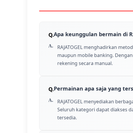
Apa keunggulan bermain di
RAJATOGEL menghadirkan metode 
maupun mobile banking. Dengan 
rekening secara manual.
Permainan apa saja yang ter
RAJATOGEL menyediakan berbagai 
Seluruh kategori dapat diakses 
tersedia.