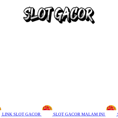
LINK SLOT GACOR
SLOT GACOR MALAM INI