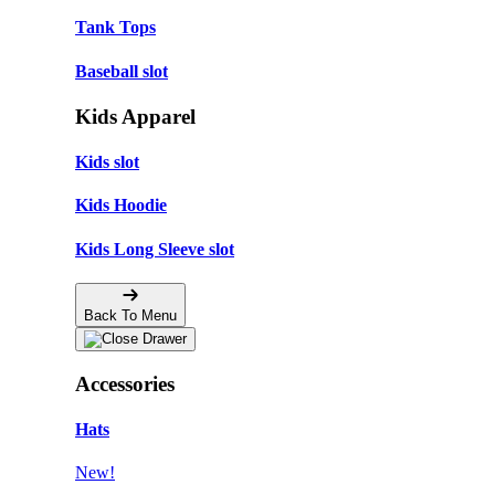
Tank Tops
Baseball slot
Kids Apparel
Kids slot
Kids Hoodie
Kids Long Sleeve slot
Back To Menu
Accessories
Hats
New!