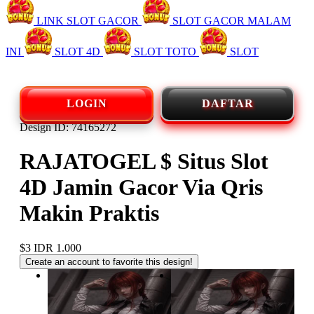
LINK SLOT GACOR
SLOT GACOR MALAM
INI
SLOT 4D
SLOT TOTO
SLOT
LOGIN
DAFTAR
Design ID: 74165272
RAJATOGEL $ Situs Slot
4D Jamin Gacor Via Qris
Makin Praktis
$3
IDR 1.000
Create an account to favorite this design!