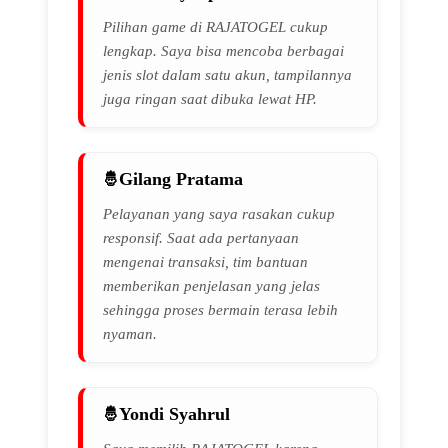
Pilihan game di RAJATOGEL cukup
lengkap. Saya bisa mencoba berbagai
jenis slot dalam satu akun, tampilannya
juga ringan saat dibuka lewat HP.
Gilang Pratama
Pelayanan yang saya rasakan cukup
responsif. Saat ada pertanyaan
mengenai transaksi, tim bantuan
memberikan penjelasan yang jelas
sehingga proses bermain terasa lebih
nyaman.
Yondi Syahrul