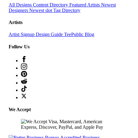
All Designs
Content Directory
Featured Artists
Newest
Designers
Newest slot
Tag Directory
Artists
Artist Signup
Design Guide
TeePublic Blog
Follow Us
We Accept