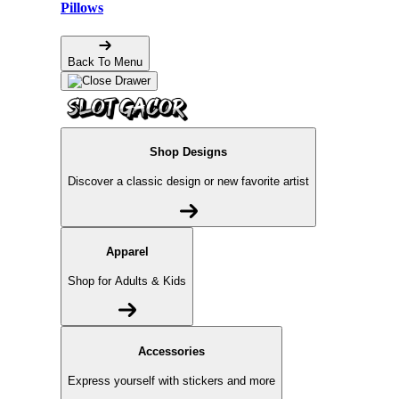
Pillows
Back To Menu
Shop Designs
Discover a classic design or new favorite artist
Apparel
Shop for Adults & Kids
Accessories
Express yourself with stickers and more