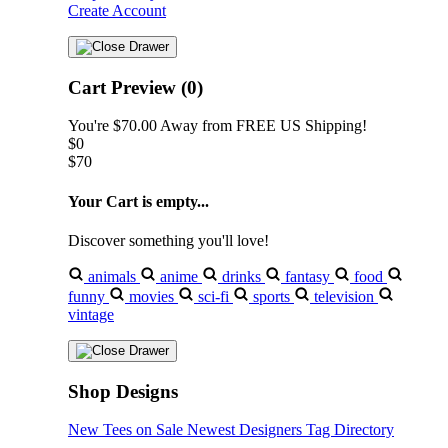
Create Account
Cart Preview (0)
You're
$70.00
Away from
FREE US Shipping!
$0
$70
Your Cart is empty...
Discover something you'll love!
animals
anime
drinks
fantasy
food
funny
movies
sci-fi
sports
television
vintage
Shop Designs
New Tees on Sale
Newest Designers
Tag Directory