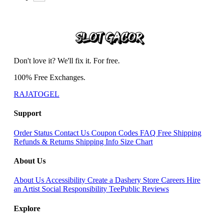
Don't love it? We'll fix it. For free.
100% Free Exchanges.
RAJATOGEL
Support
Order Status
Contact Us
Coupon Codes
FAQ
Free Shipping
Refunds & Returns
Shipping Info
Size Chart
About Us
About Us
Accessibility
Create a Dashery Store
Careers
Hire
an Artist
Social Responsibility
TeePublic Reviews
Explore