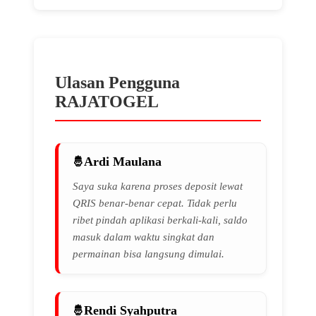
Ulasan Pengguna
RAJATOGEL
Ardi Maulana
Saya suka karena proses deposit lewat
QRIS benar-benar cepat. Tidak perlu
ribet pindah aplikasi berkali-kali, saldo
masuk dalam waktu singkat dan
permainan bisa langsung dimulai.
Rendi Syahputra