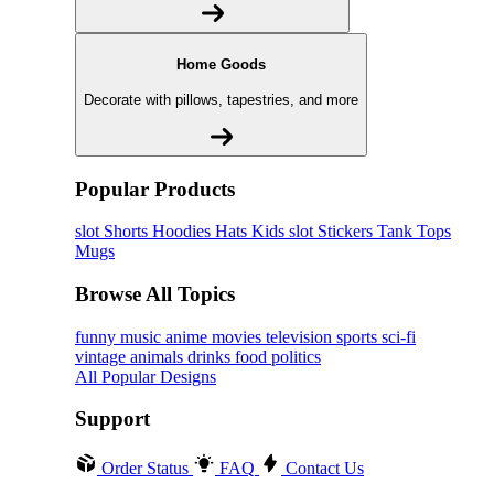
Home Goods
Decorate with pillows, tapestries, and more
Popular Products
slot
Shorts
Hoodies
Hats
Kids slot
Stickers
Tank Tops
Mugs
Browse All Topics
funny
music
anime
movies
television
sports
sci-fi
vintage
animals
drinks
food
politics
All Popular Designs
Support
Order Status
FAQ
Contact Us