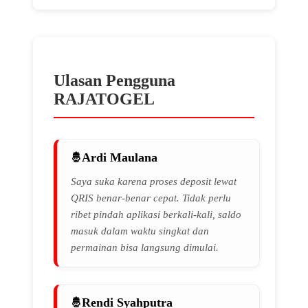
Ulasan Pengguna
RAJATOGEL
Ardi Maulana
Saya suka karena proses deposit lewat
QRIS benar-benar cepat. Tidak perlu
ribet pindah aplikasi berkali-kali, saldo
masuk dalam waktu singkat dan
permainan bisa langsung dimulai.
Rendi Syahputra