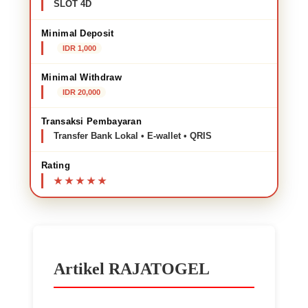
SLOT 4D
Minimal Deposit
IDR 1,000
Minimal Withdraw
IDR 20,000
Transaksi Pembayaran
Transfer Bank Lokal • E-wallet • QRIS
Rating
Artikel RAJATOGEL