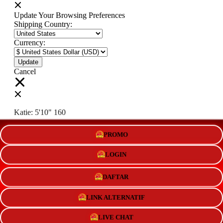
Update Your Browsing Preferences
Shipping Country:
Currency:
Cancel
Katie:
5'10"
160
PROMO
Select your person:
Male
Female
LOGIN
Height
Short
Med
Tall
DAFTAR
Weight
Slim
Avg
Heavy
LINK ALTERNATIF
View Size Chart
LIVE CHAT