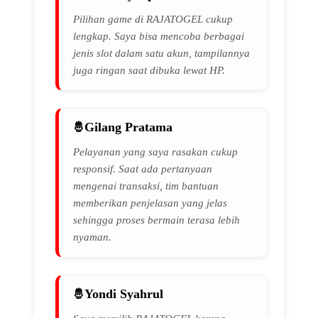
Pilihan game di RAJATOGEL cukup
lengkap. Saya bisa mencoba berbagai
jenis slot dalam satu akun, tampilannya
juga ringan saat dibuka lewat HP.
Gilang Pratama
Pelayanan yang saya rasakan cukup
responsif. Saat ada pertanyaan
mengenai transaksi, tim bantuan
memberikan penjelasan yang jelas
sehingga proses bermain terasa lebih
nyaman.
Yondi Syahrul