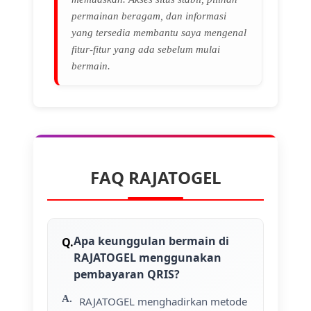
permainan beragam, dan informasi
yang tersedia membantu saya mengenal
fitur-fitur yang ada sebelum mulai
bermain.
FAQ RAJATOGEL
Apa keunggulan bermain di
RAJATOGEL menggunakan
pembayaran QRIS?
RAJATOGEL menghadirkan metode