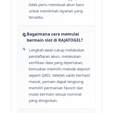
tidak perlu membuat akun baru
untuk menikmati layanan yang
tersedia.
Bagaimana cara memulai
bermain slot di RAJATOGEL?
Langkah awal cukup melakukan
pendaftaran akun, melakukan
verifikasi data yang diperlukan,
kemudian memilih metode deposit
seperti QRIS. Setelah saldo berhasil
masuk, pemain dapat langsung
memilih permainan favorit dan
mulai bermain sesuai nominal
yang diinginkan.