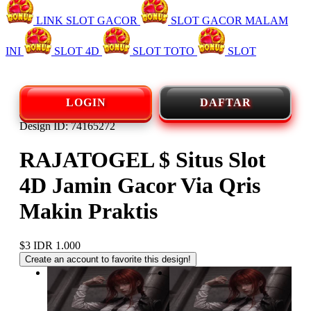
LINK SLOT GACOR
SLOT GACOR MALAM
INI
SLOT 4D
SLOT TOTO
SLOT
LOGIN
DAFTAR
Design ID: 74165272
RAJATOGEL $ Situs Slot
4D Jamin Gacor Via Qris
Makin Praktis
$3
IDR 1.000
Create an account to favorite this design!