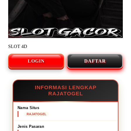
SLOT 4D
LOGIN
DAFTAR
INFORMASI LENGKAP
RAJATOGEL
Nama Situs
RAJATOGEL
Jenis Pasaran