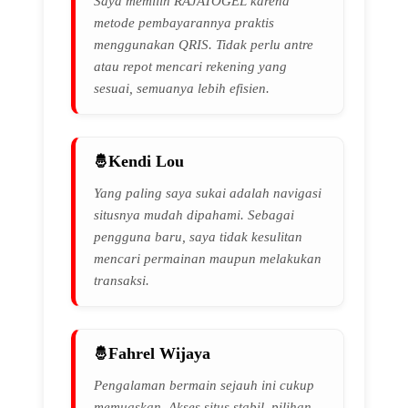
Saya memilih RAJATOGEL karena
metode pembayarannya praktis
menggunakan QRIS. Tidak perlu antre
atau repot mencari rekening yang
sesuai, semuanya lebih efisien.
Kendi Lou
Yang paling saya sukai adalah navigasi
situsnya mudah dipahami. Sebagai
pengguna baru, saya tidak kesulitan
mencari permainan maupun melakukan
transaksi.
Fahrel Wijaya
Pengalaman bermain sejauh ini cukup
memuaskan. Akses situs stabil, pilihan