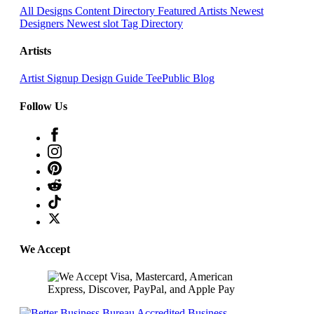
All Designs
Content Directory
Featured Artists
Newest
Designers
Newest slot
Tag Directory
Artists
Artist Signup
Design Guide
TeePublic Blog
Follow Us
We Accept