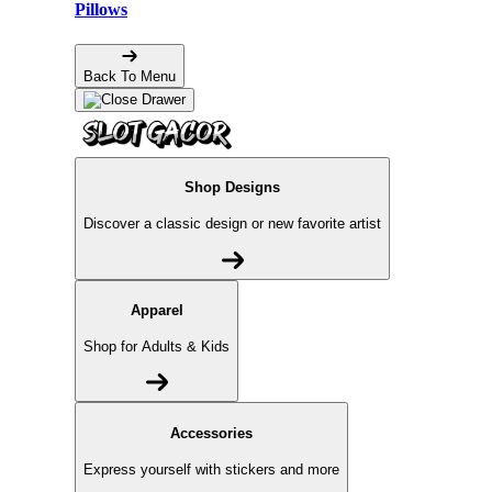
Pillows
Back To Menu
Shop Designs
Discover a classic design or new favorite artist
Apparel
Shop for Adults & Kids
Accessories
Express yourself with stickers and more