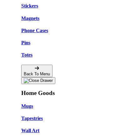
Stickers
Magnets
Phone Cases
Pins
Totes
Back To Menu
Home Goods
Mugs
Tapestries
Wall Art