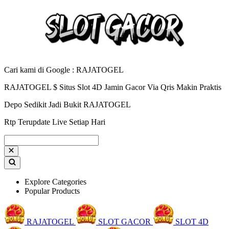
Cari kami di Google : RAJATOGEL
RAJATOGEL $ Situs Slot 4D Jamin Gacor Via Qris Makin Praktis
Depo Sedikit Jadi Bukit RAJATOGEL
Rtp Terupdate Live Setiap Hari
Explore Categories
Popular Products
RAJATOGEL
SLOT GACOR
SLOT 4D