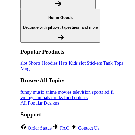
Home Goods
Decorate with pillows, tapestries, and more
Popular Products
slot
Shorts
Hoodies
Hats
Kids slot
Stickers
Tank Tops
Mugs
Browse All Topics
funny
music
anime
movies
television
sports
sci-fi
vintage
animals
drinks
food
politics
All Popular Designs
Support
Order Status
FAQ
Contact Us