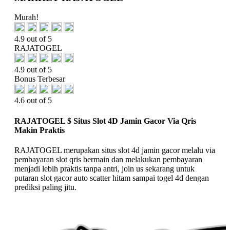
Murah!
4.9 out of 5
RAJATOGEL
4.9 out of 5
Bonus Terbesar
4.6 out of 5
RAJATOGEL $ Situs Slot 4D Jamin Gacor Via Qris
Makin Praktis
RAJATOGEL merupakan situs slot 4d jamin gacor melalu via
pembayaran slot qris bermain dan melakukan pembayaran
menjadi lebih praktis tanpa antri, join us sekarang untuk
putaran slot gacor auto scatter hitam sampai togel 4d dengan
prediksi paling jitu.