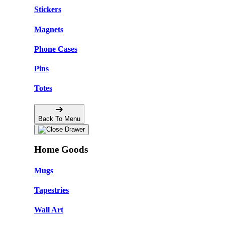
Stickers
Magnets
Phone Cases
Pins
Totes
Back To Menu
Home Goods
Mugs
Tapestries
Wall Art