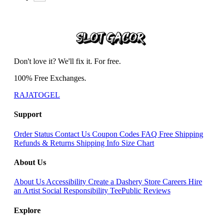
Don't love it? We'll fix it. For free.
100% Free Exchanges.
RAJATOGEL
Support
Order Status
Contact Us
Coupon Codes
FAQ
Free Shipping
Refunds & Returns
Shipping Info
Size Chart
About Us
About Us
Accessibility
Create a Dashery Store
Careers
Hire
an Artist
Social Responsibility
TeePublic Reviews
Explore