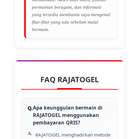
permainan beragam, dan informasi
yang tersedia membantu saya mengenal
fitur-fitur yang ada sebelum mulai
bermain.
FAQ RAJATOGEL
Apa keunggulan bermain di
RAJATOGEL menggunakan
pembayaran QRIS?
RAJATOGEL menghadirkan metode