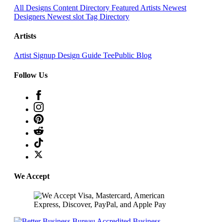
All Designs
Content Directory
Featured Artists
Newest
Designers
Newest slot
Tag Directory
Artists
Artist Signup
Design Guide
TeePublic Blog
Follow Us
We Accept