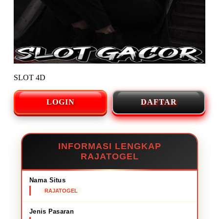
SLOT 4D
LOGIN
DAFTAR
INFORMASI LENGKAP
RAJATOGEL
Nama Situs
RAJATOGEL
Jenis Pasaran