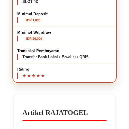
SLOT 4D
Minimal Deposit
IDR 1,000
Minimal Withdraw
IDR 20,000
Transaksi Pembayaran
Transfer Bank Lokal • E-wallet • QRIS
Rating
Artikel RAJATOGEL