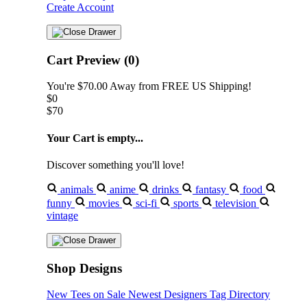
Create Account
Cart Preview (0)
You're
$70.00
Away from
FREE US Shipping!
$0
$70
Your Cart is empty...
Discover something you'll love!
animals
anime
drinks
fantasy
food
funny
movies
sci-fi
sports
television
vintage
Shop Designs
New Tees on Sale
Newest Designers
Tag Directory