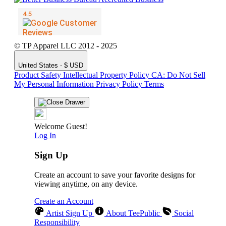
© TP Apparel LLC 2012 - 2025
United States - $ USD
Product Safety
Intellectual Property Policy
CA: Do Not Sell
My Personal Information
Privacy Policy
Terms
Welcome Guest!
Log In
Sign Up
Create an account to save your favorite designs for
viewing anytime, on any device.
Create an Account
Artist Sign Up
About TeePublic
Social
Responsibility