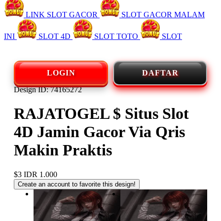
LINK SLOT GACOR
SLOT GACOR MALAM
INI
SLOT 4D
SLOT TOTO
SLOT
LOGIN
DAFTAR
Design ID: 74165272
RAJATOGEL $ Situs Slot
4D Jamin Gacor Via Qris
Makin Praktis
$3
IDR 1.000
Create an account to favorite this design!