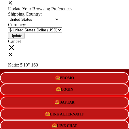
Update Your Browsing Preferences
Shipping Country:
Currency:
Cancel
Katie:
5'10"
160
PROMO
Select your person:
Male
Female
LOGIN
Height
Short
Med
Tall
DAFTAR
Weight
Slim
Avg
Heavy
LINK ALTERNATIF
View Size Chart
LIVE CHAT