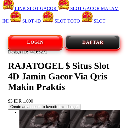
LINK SLOT GACOR
SLOT GACOR MALAM
INI
SLOT 4D
SLOT TOTO
SLOT
LOGIN
DAFTAR
Design ID: 74165272
RAJATOGEL $ Situs Slot
4D Jamin Gacor Via Qris
Makin Praktis
$3
IDR 1.000
Create an account to favorite this design!