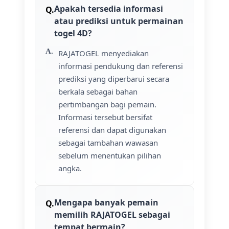
Apakah tersedia informasi
atau prediksi untuk permainan
togel 4D?
RAJATOGEL menyediakan
informasi pendukung dan referensi
prediksi yang diperbarui secara
berkala sebagai bahan
pertimbangan bagi pemain.
Informasi tersebut bersifat
referensi dan dapat digunakan
sebagai tambahan wawasan
sebelum menentukan pilihan
angka.
Mengapa banyak pemain
memilih RAJATOGEL sebagai
tempat bermain?