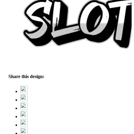
Share this design: