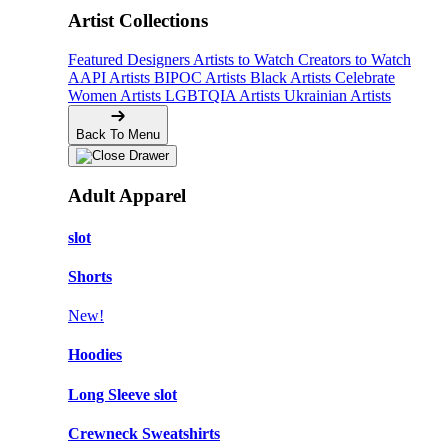
Artist Collections
Featured Designers
Artists to Watch
Creators to Watch
AAPI Artists
BIPOC Artists
Black Artists
Celebrate
Women Artists
LGBTQIA Artists
Ukrainian Artists
Back To Menu
Adult Apparel
slot
Shorts
New!
Hoodies
Long Sleeve slot
Crewneck Sweatshirts