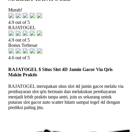
Murah!
4.9 out of 5
RAJATOGEL
4.9 out of 5
Bonus Terbesar
4.6 out of 5
RAJATOGEL $ Situs Slot 4D Jamin Gacor Via Qris
Makin Praktis
RAJATOGEL merupakan situs slot 4d jamin gacor melalu via
pembayaran slot qris bermain dan melakukan pembayaran
menjadi lebih praktis tanpa antri, join us sekarang untuk
putaran slot gacor auto scatter hitam sampai togel 4d dengan
prediksi paling jitu.