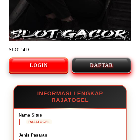
SLOT 4D
LOGIN
DAFTAR
INFORMASI LENGKAP
RAJATOGEL
Nama Situs
RAJATOGEL
Jenis Pasaran