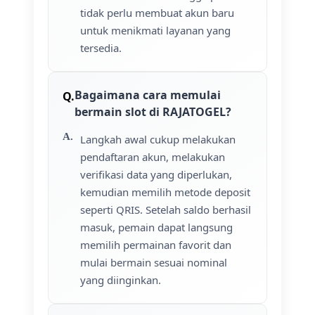
tidak perlu membuat akun baru
untuk menikmati layanan yang
tersedia.
Bagaimana cara memulai
bermain slot di RAJATOGEL?
Langkah awal cukup melakukan
pendaftaran akun, melakukan
verifikasi data yang diperlukan,
kemudian memilih metode deposit
seperti QRIS. Setelah saldo berhasil
masuk, pemain dapat langsung
memilih permainan favorit dan
mulai bermain sesuai nominal
yang diinginkan.