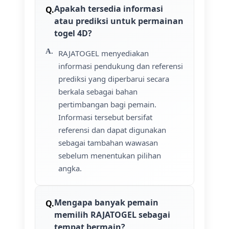
Apakah tersedia informasi
atau prediksi untuk permainan
togel 4D?
RAJATOGEL menyediakan
informasi pendukung dan referensi
prediksi yang diperbarui secara
berkala sebagai bahan
pertimbangan bagi pemain.
Informasi tersebut bersifat
referensi dan dapat digunakan
sebagai tambahan wawasan
sebelum menentukan pilihan
angka.
Mengapa banyak pemain
memilih RAJATOGEL sebagai
tempat bermain?