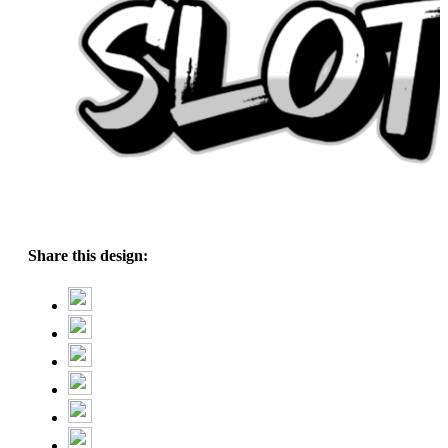
Share this design: