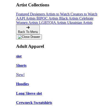
Artist Collections
Featured Designers
Artists to Watch
Creators to Watch
AAPI Artists
BIPOC Artists
Black Artists
Celebrate
Women Artists
LGBTQIA Artists
Ukrainian Artists
Back To Menu
Adult Apparel
slot
Shorts
New!
Hoodies
Long Sleeve slot
Crewneck Sweatshirts