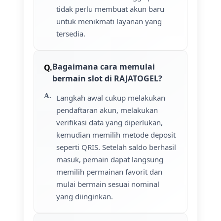
tidak perlu membuat akun baru
untuk menikmati layanan yang
tersedia.
Bagaimana cara memulai
bermain slot di RAJATOGEL?
Langkah awal cukup melakukan
pendaftaran akun, melakukan
verifikasi data yang diperlukan,
kemudian memilih metode deposit
seperti QRIS. Setelah saldo berhasil
masuk, pemain dapat langsung
memilih permainan favorit dan
mulai bermain sesuai nominal
yang diinginkan.