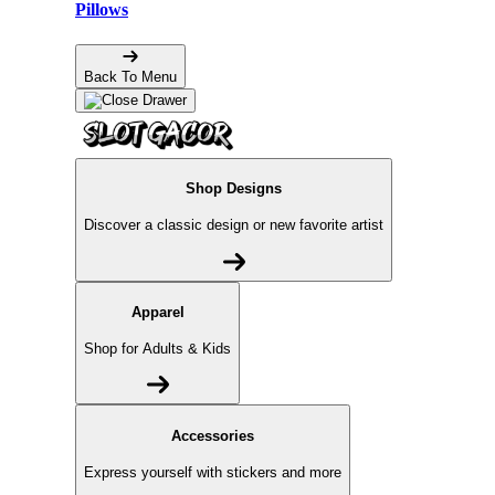
Pillows
Back To Menu
Shop Designs
Discover a classic design or new favorite artist
Apparel
Shop for Adults & Kids
Accessories
Express yourself with stickers and more