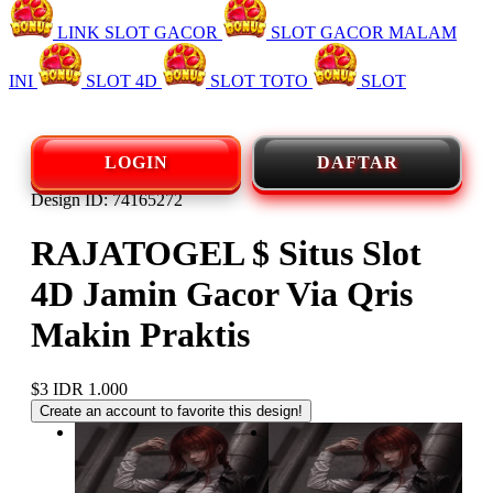
LINK SLOT GACOR
SLOT GACOR MALAM
INI
SLOT 4D
SLOT TOTO
SLOT
LOGIN
DAFTAR
Design ID: 74165272
RAJATOGEL $ Situs Slot
4D Jamin Gacor Via Qris
Makin Praktis
$3
IDR 1.000
Create an account to favorite this design!