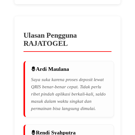
Ulasan Pengguna
RAJATOGEL
Ardi Maulana
Saya suka karena proses deposit lewat
QRIS benar-benar cepat. Tidak perlu
ribet pindah aplikasi berkali-kali, saldo
masuk dalam waktu singkat dan
permainan bisa langsung dimulai.
Rendi Syahputra