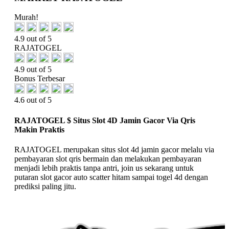
Murah!
4.9 out of 5
RAJATOGEL
4.9 out of 5
Bonus Terbesar
4.6 out of 5
RAJATOGEL $ Situs Slot 4D Jamin Gacor Via Qris
Makin Praktis
RAJATOGEL merupakan situs slot 4d jamin gacor melalu via
pembayaran slot qris bermain dan melakukan pembayaran
menjadi lebih praktis tanpa antri, join us sekarang untuk
putaran slot gacor auto scatter hitam sampai togel 4d dengan
prediksi paling jitu.