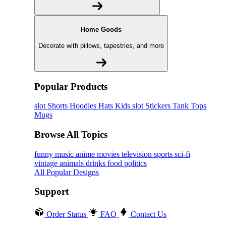
Home Goods
Decorate with pillows, tapestries, and more
Popular Products
slot
Shorts
Hoodies
Hats
Kids slot
Stickers
Tank Tops
Mugs
Browse All Topics
funny
music
anime
movies
television
sports
sci-fi
vintage
animals
drinks
food
politics
All Popular Designs
Support
Order Status
FAQ
Contact Us