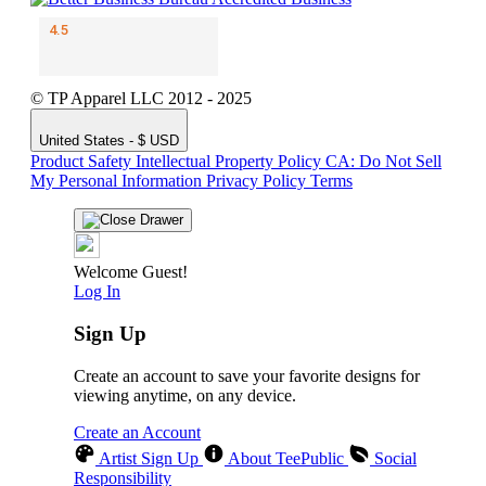
© TP Apparel LLC 2012 - 2025
United States - $ USD
Product Safety
Intellectual Property Policy
CA: Do Not Sell
My Personal Information
Privacy Policy
Terms
Welcome Guest!
Log In
Sign Up
Create an account to save your favorite designs for
viewing anytime, on any device.
Create an Account
Artist Sign Up
About TeePublic
Social
Responsibility