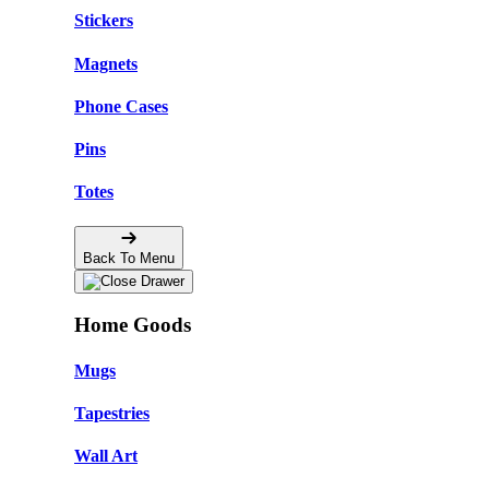
Stickers
Magnets
Phone Cases
Pins
Totes
Back To Menu
Home Goods
Mugs
Tapestries
Wall Art