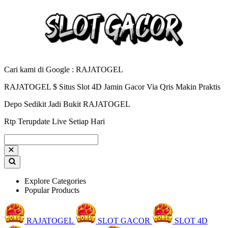
Cari kami di Google : RAJATOGEL
RAJATOGEL $ Situs Slot 4D Jamin Gacor Via Qris Makin Praktis
Depo Sedikit Jadi Bukit RAJATOGEL
Rtp Terupdate Live Setiap Hari
Explore Categories
Popular Products
RAJATOGEL
SLOT GACOR
SLOT 4D