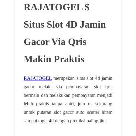
RAJATOGEL $
Situs Slot 4D Jamin
Gacor Via Qris
Makin Praktis
RAJATOGEL
merupakan situs slot 4d jamin
gacor melalu via pembayaran slot qris
bermain dan melakukan pembayaran menjadi
lebih praktis tanpa antri, join us sekarang
untuk putaran slot gacor auto scatter hitam
sampai togel 4d dengan prediksi paling jitu