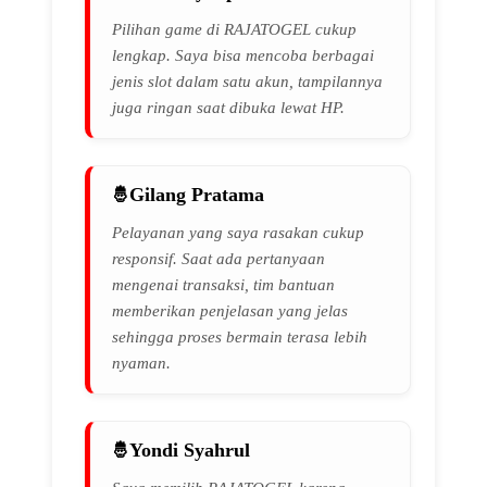
Pilihan game di RAJATOGEL cukup
lengkap. Saya bisa mencoba berbagai
jenis slot dalam satu akun, tampilannya
juga ringan saat dibuka lewat HP.
Gilang Pratama
Pelayanan yang saya rasakan cukup
responsif. Saat ada pertanyaan
mengenai transaksi, tim bantuan
memberikan penjelasan yang jelas
sehingga proses bermain terasa lebih
nyaman.
Yondi Syahrul