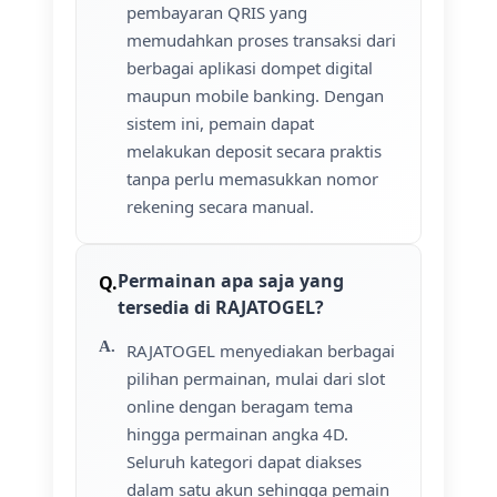
pembayaran QRIS yang
memudahkan proses transaksi dari
berbagai aplikasi dompet digital
maupun mobile banking. Dengan
sistem ini, pemain dapat
melakukan deposit secara praktis
tanpa perlu memasukkan nomor
rekening secara manual.
Permainan apa saja yang
tersedia di RAJATOGEL?
RAJATOGEL menyediakan berbagai
pilihan permainan, mulai dari slot
online dengan beragam tema
hingga permainan angka 4D.
Seluruh kategori dapat diakses
dalam satu akun sehingga pemain