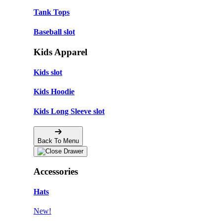
Tank Tops
Baseball slot
Kids Apparel
Kids slot
Kids Hoodie
Kids Long Sleeve slot
Back To Menu
Accessories
Hats
New!