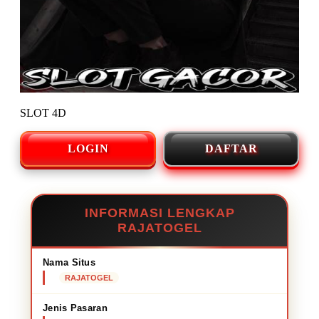
SLOT 4D
LOGIN
DAFTAR
INFORMASI LENGKAP
RAJATOGEL
Nama Situs
RAJATOGEL
Jenis Pasaran