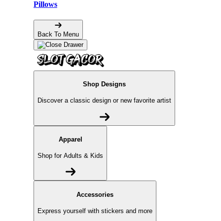
Pillows
Back To Menu
Shop Designs
Discover a classic design or new favorite artist
Apparel
Shop for Adults & Kids
Accessories
Express yourself with stickers and more