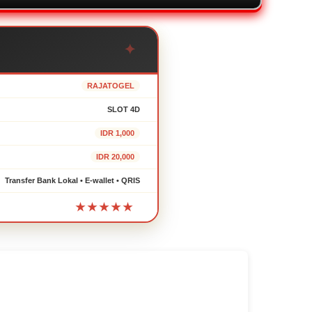
RAJATOGEL
SLOT 4D
IDR 1,000
IDR 20,000
Transfer Bank Lokal • E-wallet • QRIS