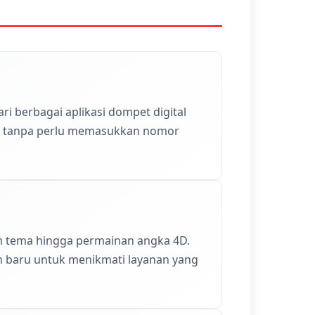
berbagai aplikasi dompet digital
is tanpa perlu memasukkan nomor
am tema hingga permainan angka 4D.
n baru untuk menikmati layanan yang