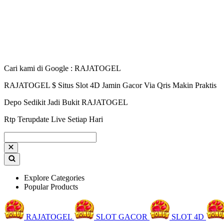
Cari kami di Google : RAJATOGEL
RAJATOGEL $ Situs Slot 4D Jamin Gacor Via Qris Makin Praktis
Depo Sedikit Jadi Bukit RAJATOGEL
Rtp Terupdate Live Setiap Hari
Explore Categories
Popular Products
RAJATOGEL
SLOT GACOR
SLOT 4D