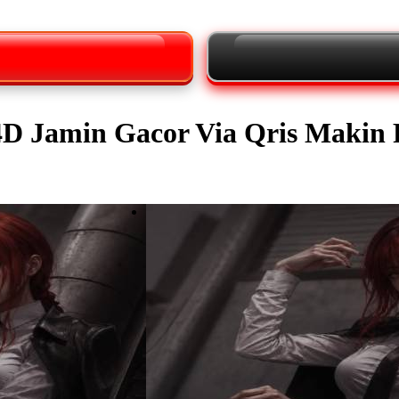
D Jamin Gacor Via Qris Makin 