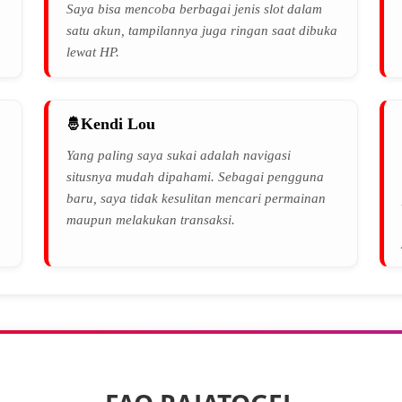
Saya bisa mencoba berbagai jenis slot dalam
satu akun, tampilannya juga ringan saat dibuka
lewat HP.
Kendi Lou
Yang paling saya sukai adalah navigasi
situsnya mudah dipahami. Sebagai pengguna
baru, saya tidak kesulitan mencari permainan
maupun melakukan transaksi.