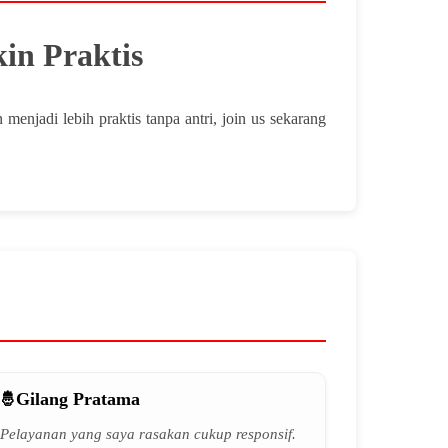
in Praktis
enjadi lebih praktis tanpa antri, join us sekarang
Gilang Pratama
Pelayanan yang saya rasakan cukup responsif.