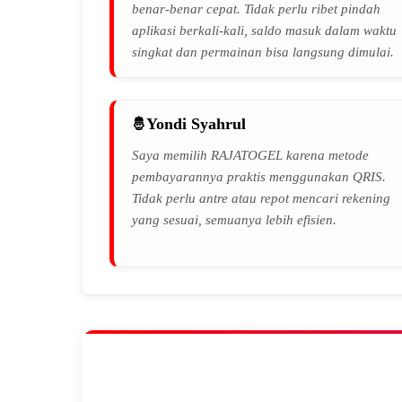
benar-benar cepat. Tidak perlu ribet pindah
aplikasi berkali-kali, saldo masuk dalam waktu
singkat dan permainan bisa langsung dimulai.
Yondi Syahrul
Saya memilih RAJATOGEL karena metode
pembayarannya praktis menggunakan QRIS.
Tidak perlu antre atau repot mencari rekening
yang sesuai, semuanya lebih efisien.