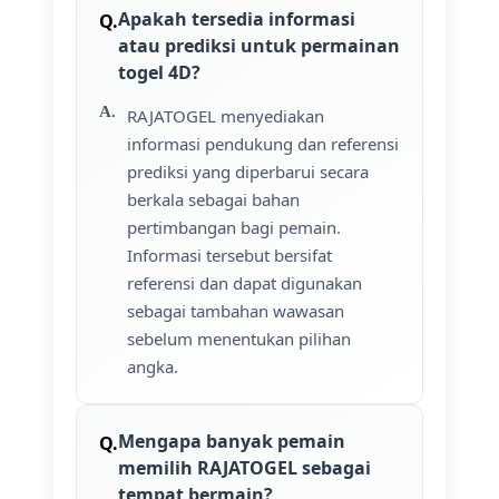
Apakah tersedia informasi
atau prediksi untuk permainan
togel 4D?
RAJATOGEL menyediakan
informasi pendukung dan referensi
prediksi yang diperbarui secara
berkala sebagai bahan
pertimbangan bagi pemain.
Informasi tersebut bersifat
referensi dan dapat digunakan
sebagai tambahan wawasan
sebelum menentukan pilihan
angka.
Mengapa banyak pemain
memilih RAJATOGEL sebagai
tempat bermain?