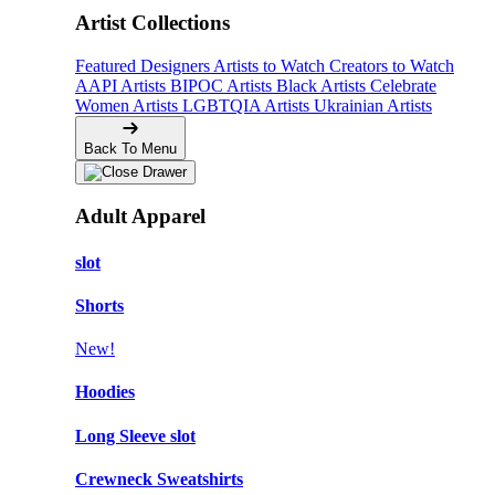
Artist Collections
Featured Designers
Artists to Watch
Creators to Watch
AAPI Artists
BIPOC Artists
Black Artists
Celebrate
Women Artists
LGBTQIA Artists
Ukrainian Artists
Back To Menu
Adult Apparel
slot
Shorts
New!
Hoodies
Long Sleeve slot
Crewneck Sweatshirts