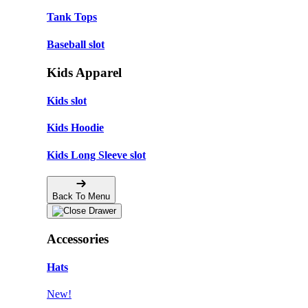
Tank Tops
Baseball slot
Kids Apparel
Kids slot
Kids Hoodie
Kids Long Sleeve slot
Back To Menu
Accessories
Hats
New!