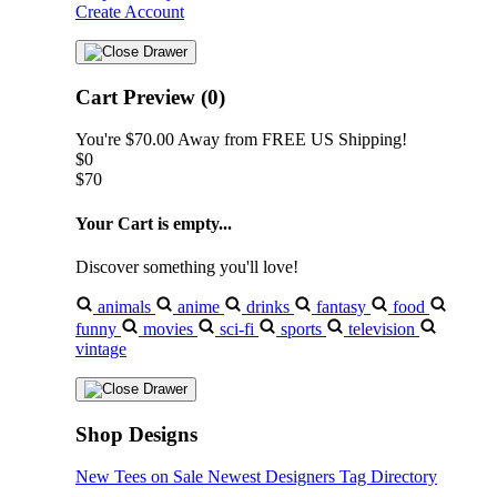
Create Account
Cart Preview (0)
You're
$70.00
Away from
FREE US Shipping!
$0
$70
Your Cart is empty...
Discover something you'll love!
animals
anime
drinks
fantasy
food
funny
movies
sci-fi
sports
television
vintage
Shop Designs
New Tees on Sale
Newest Designers
Tag Directory