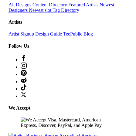
All Designs
Content Directory
Featured Artists
Newest
Designers
Newest slot
Tag Directory
Artists
Artist Signup
Design Guide
TeePublic Blog
Follow Us
We Accept