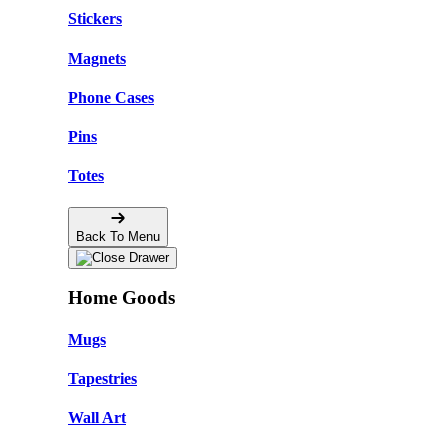
Stickers
Magnets
Phone Cases
Pins
Totes
Back To Menu
Home Goods
Mugs
Tapestries
Wall Art