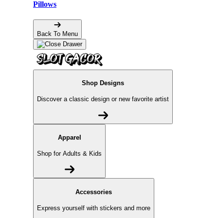
Pillows
Back To Menu
Shop Designs
Discover a classic design or new favorite artist
Apparel
Shop for Adults & Kids
Accessories
Express yourself with stickers and more