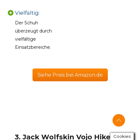
Vielfältig:
Der Schuh
überzeugt durch
vielfältige
Einsatzbereiche.
Siehe Preis bei Amazon.de
3. Jack Wolfskin Vojo Hike Mid
Cookies