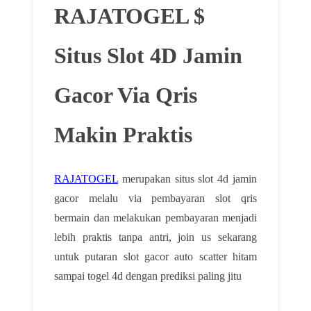
RAJATOGEL $
Situs Slot 4D Jamin
Gacor Via Qris
Makin Praktis
RAJATOGEL
merupakan situs slot 4d jamin
gacor melalu via pembayaran slot qris
bermain dan melakukan pembayaran menjadi
lebih praktis tanpa antri, join us sekarang
untuk putaran slot gacor auto scatter hitam
sampai togel 4d dengan prediksi paling jitu