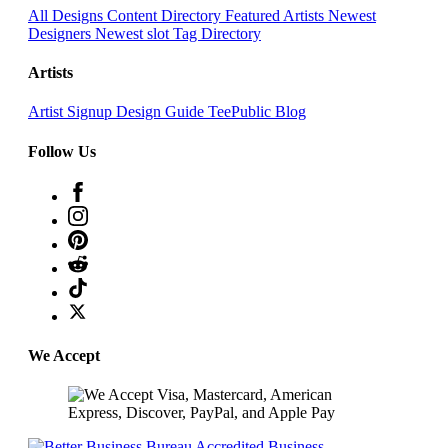
All Designs
Content Directory
Featured Artists
Newest
Designers
Newest slot
Tag Directory
Artists
Artist Signup
Design Guide
TeePublic Blog
Follow Us
We Accept