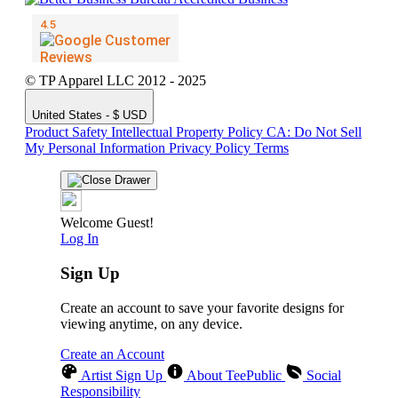
© TP Apparel LLC 2012 - 2025
United States - $ USD
Product Safety
Intellectual Property Policy
CA: Do Not Sell
My Personal Information
Privacy Policy
Terms
Welcome Guest!
Log In
Sign Up
Create an account to save your favorite designs for
viewing anytime, on any device.
Create an Account
Artist Sign Up
About TeePublic
Social
Responsibility