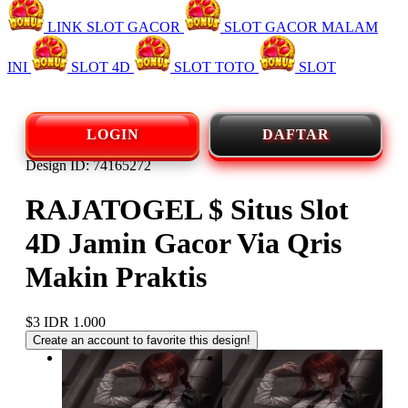
LINK SLOT GACOR
SLOT GACOR MALAM
INI
SLOT 4D
SLOT TOTO
SLOT
LOGIN
DAFTAR
Design ID: 74165272
RAJATOGEL $ Situs Slot
4D Jamin Gacor Via Qris
Makin Praktis
$3
IDR 1.000
Create an account to favorite this design!