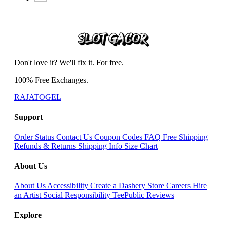
Don't love it? We'll fix it. For free.
100% Free Exchanges.
RAJATOGEL
Support
Order Status
Contact Us
Coupon Codes
FAQ
Free Shipping
Refunds & Returns
Shipping Info
Size Chart
About Us
About Us
Accessibility
Create a Dashery Store
Careers
Hire
an Artist
Social Responsibility
TeePublic Reviews
Explore