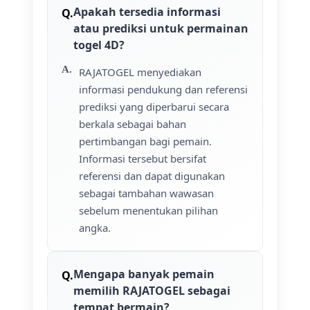
Apakah tersedia informasi
atau prediksi untuk permainan
togel 4D?
RAJATOGEL menyediakan
informasi pendukung dan referensi
prediksi yang diperbarui secara
berkala sebagai bahan
pertimbangan bagi pemain.
Informasi tersebut bersifat
referensi dan dapat digunakan
sebagai tambahan wawasan
sebelum menentukan pilihan
angka.
Mengapa banyak pemain
memilih RAJATOGEL sebagai
tempat bermain?