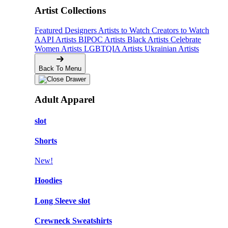
Artist Collections
Featured Designers
Artists to Watch
Creators to Watch
AAPI Artists
BIPOC Artists
Black Artists
Celebrate
Women Artists
LGBTQIA Artists
Ukrainian Artists
Back To Menu
Adult Apparel
slot
Shorts
New!
Hoodies
Long Sleeve slot
Crewneck Sweatshirts