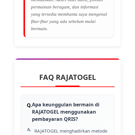
permainan beragam, dan informasi
yang tersedia membantu saya mengenal
fitur-fitur yang ada sebelum mulai
bermain.
FAQ RAJATOGEL
Apa keunggulan bermain di
RAJATOGEL menggunakan
pembayaran QRIS?
RAJATOGEL menghadirkan metode