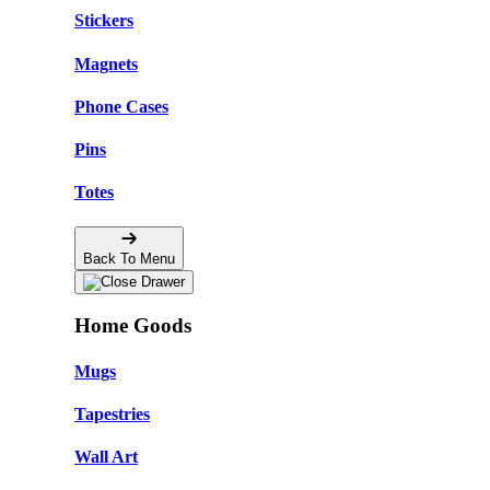
Stickers
Magnets
Phone Cases
Pins
Totes
Back To Menu
Home Goods
Mugs
Tapestries
Wall Art