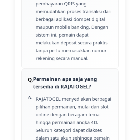
pembayaran QRIS yang
memudahkan proses transaksi dari
berbagai aplikasi dompet digital
maupun mobile banking. Dengan
sistem ini, pemain dapat
melakukan deposit secara praktis
tanpa perlu memasukkan nomor
rekening secara manual.
Permainan apa saja yang
tersedia di RAJATOGEL?
RAJATOGEL menyediakan berbagai
pilihan permainan, mulai dari slot
online dengan beragam tema
hingga permainan angka 4D.
Seluruh kategori dapat diakses
dalam satu akun sehingga pemain