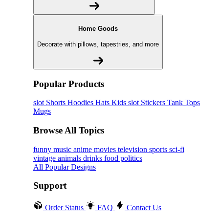
Home Goods
Decorate with pillows, tapestries, and more
Popular Products
slot
Shorts
Hoodies
Hats
Kids slot
Stickers
Tank Tops
Mugs
Browse All Topics
funny
music
anime
movies
television
sports
sci-fi
vintage
animals
drinks
food
politics
All Popular Designs
Support
Order Status
FAQ
Contact Us