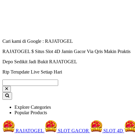
Cari kami di Google : RAJATOGEL
RAJATOGEL $ Situs Slot 4D Jamin Gacor Via Qris Makin Praktis
Depo Sedikit Jadi Bukit RAJATOGEL
Rtp Terupdate Live Setiap Hari
Explore Categories
Popular Products
RAJATOGEL
SLOT GACOR
SLOT 4D