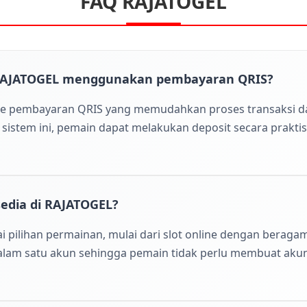
FAQ RAJATOGEL
 RAJATOGEL menggunakan pembayaran QRIS?
pembayaran QRIS yang memudahkan proses transaksi dari 
sistem ini, pemain dapat melakukan deposit secara prakt
sedia di RAJATOGEL?
pilihan permainan, mulai dari slot online dengan berag
dalam satu akun sehingga pemain tidak perlu membuat aku