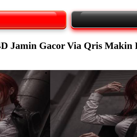
D Jamin Gacor Via Qris Makin 