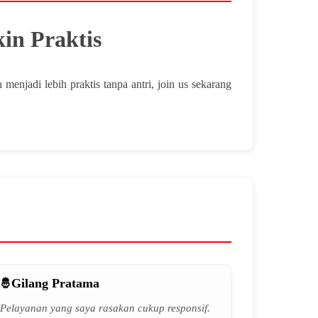
in Praktis
enjadi lebih praktis tanpa antri, join us sekarang
Gilang Pratama
Pelayanan yang saya rasakan cukup responsif.