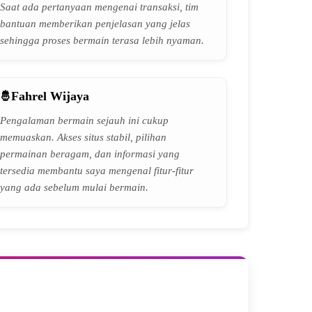
Saat ada pertanyaan mengenai transaksi, tim
bantuan memberikan penjelasan yang jelas
sehingga proses bermain terasa lebih nyaman.
Fahrel Wijaya
Pengalaman bermain sejauh ini cukup
memuaskan. Akses situs stabil, pilihan
permainan beragam, dan informasi yang
tersedia membantu saya mengenal fitur-fitur
yang ada sebelum mulai bermain.