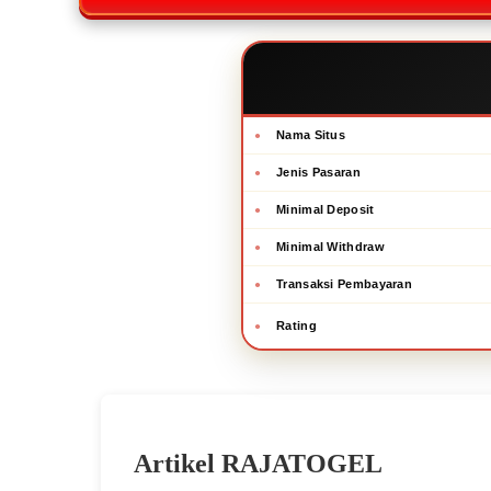
Nama Situs
Jenis Pasaran
Minimal Deposit
Minimal Withdraw
Transaksi Pembayaran
Rating
Artikel RAJATOGEL