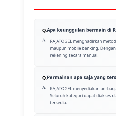
Apa keunggulan bermain di
RAJATOGEL menghadirkan metode 
maupun mobile banking. Dengan 
rekening secara manual.
Permainan apa saja yang ter
RAJATOGEL menyediakan berbagai 
Seluruh kategori dapat diakses 
tersedia.