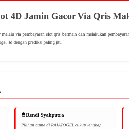
t 4D Jamin Gacor Via Qris Mak
 melalu via pembayaran slot qris bermain dan melakukan pembayaran m
ogel 4d dengan prediksi paling jitu
L
Rendi Syahputra
Pilihan game di RAJATOGEL cukup lengkap.