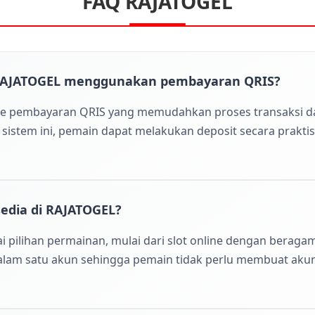
FAQ RAJATOGEL
 RAJATOGEL menggunakan pembayaran QRIS?
pembayaran QRIS yang memudahkan proses transaksi dari 
sistem ini, pemain dapat melakukan deposit secara prakt
sedia di RAJATOGEL?
pilihan permainan, mulai dari slot online dengan berag
dalam satu akun sehingga pemain tidak perlu membuat aku