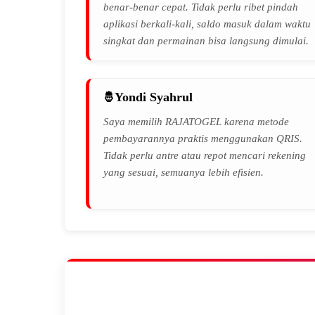
benar-benar cepat. Tidak perlu ribet pindah
aplikasi berkali-kali, saldo masuk dalam waktu
singkat dan permainan bisa langsung dimulai.
Yondi Syahrul
Saya memilih RAJATOGEL karena metode
pembayarannya praktis menggunakan QRIS.
Tidak perlu antre atau repot mencari rekening
yang sesuai, semuanya lebih efisien.