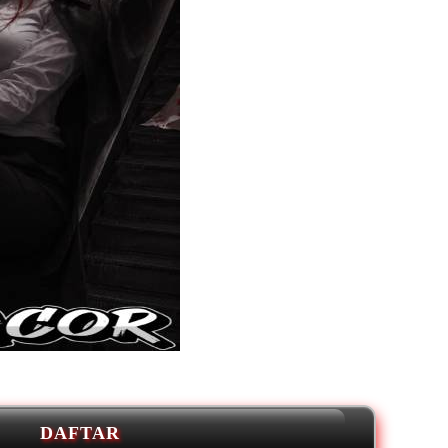
DAFTAR