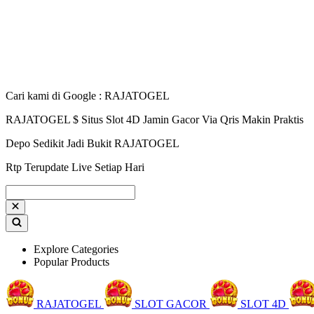
Cari kami di Google : RAJATOGEL
RAJATOGEL $ Situs Slot 4D Jamin Gacor Via Qris Makin Praktis
Depo Sedikit Jadi Bukit RAJATOGEL
Rtp Terupdate Live Setiap Hari
Explore Categories
Popular Products
RAJATOGEL
SLOT GACOR
SLOT 4D