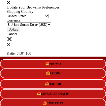
Update Your Browsing Preferences
Shipping Country:
Currency:
Cancel
Katie:
5'10"
160
PROMO
Select your person:
Male
Female
LOGIN
Height
Short
Med
Tall
DAFTAR
Weight
Slim
Avg
Heavy
LINK ALTERNATIF
View Size Chart
LIVE CHAT