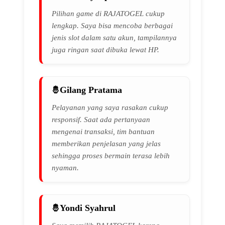
Pilihan game di RAJATOGEL cukup
lengkap. Saya bisa mencoba berbagai
jenis slot dalam satu akun, tampilannya
juga ringan saat dibuka lewat HP.
Gilang Pratama
Pelayanan yang saya rasakan cukup
responsif. Saat ada pertanyaan
mengenai transaksi, tim bantuan
memberikan penjelasan yang jelas
sehingga proses bermain terasa lebih
nyaman.
Yondi Syahrul