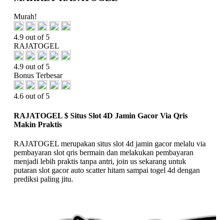
Murah!
4.9 out of 5
RAJATOGEL
4.9 out of 5
Bonus Terbesar
4.6 out of 5
RAJATOGEL $ Situs Slot 4D Jamin Gacor Via Qris
Makin Praktis
RAJATOGEL merupakan situs slot 4d jamin gacor melalu via
pembayaran slot qris bermain dan melakukan pembayaran
menjadi lebih praktis tanpa antri, join us sekarang untuk
putaran slot gacor auto scatter hitam sampai togel 4d dengan
prediksi paling jitu.