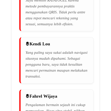
Saya memilih RAJATOGEL karena
metode pembayarannya praktis
menggunakan QRIS. Tidak perlu antre
atau repot mencari rekening yang
sesuai, semuanya lebih efisien.
Kendi Lou
Yang paling saya sukai adalah navigasi
situsnya mudah dipahami. Sebagai
pengguna baru, saya tidak kesulitan
mencari permainan maupun melakukan
transaksi.
Fahrel Wijaya
Pengalaman bermain sejauh ini cukup
memuaskan. Akses situs stabil, pilihan