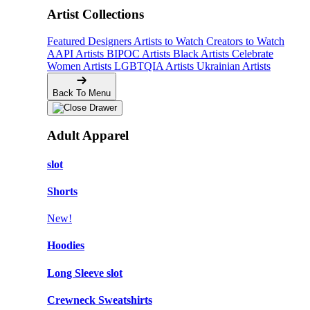
Artist Collections
Featured Designers
Artists to Watch
Creators to Watch
AAPI Artists
BIPOC Artists
Black Artists
Celebrate
Women Artists
LGBTQIA Artists
Ukrainian Artists
Back To Menu
Adult Apparel
slot
Shorts
New!
Hoodies
Long Sleeve slot
Crewneck Sweatshirts