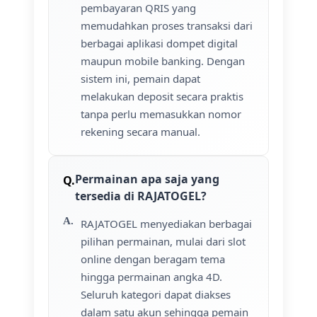
pembayaran QRIS yang
memudahkan proses transaksi dari
berbagai aplikasi dompet digital
maupun mobile banking. Dengan
sistem ini, pemain dapat
melakukan deposit secara praktis
tanpa perlu memasukkan nomor
rekening secara manual.
Permainan apa saja yang
tersedia di RAJATOGEL?
RAJATOGEL menyediakan berbagai
pilihan permainan, mulai dari slot
online dengan beragam tema
hingga permainan angka 4D.
Seluruh kategori dapat diakses
dalam satu akun sehingga pemain