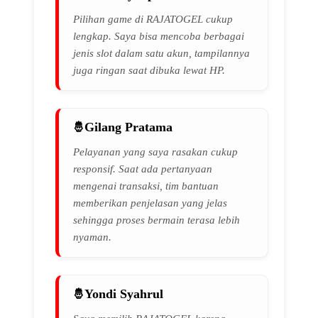
Pilihan game di RAJATOGEL cukup
lengkap. Saya bisa mencoba berbagai
jenis slot dalam satu akun, tampilannya
juga ringan saat dibuka lewat HP.
Gilang Pratama
Pelayanan yang saya rasakan cukup
responsif. Saat ada pertanyaan
mengenai transaksi, tim bantuan
memberikan penjelasan yang jelas
sehingga proses bermain terasa lebih
nyaman.
Yondi Syahrul