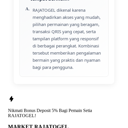
RAJATOGEL dikenal karena
menghadirkan akses yang mudah,
pilihan permainan yang beragam,
transaksi QRIS yang cepat, serta
tampilan platform yang responsif
di berbagai perangkat. Kombinasi
tersebut memberikan pengalaman
bermain yang praktis dan nyaman
bagi para pengguna.
Nikmati
Bonus Deposit 5%
Bagi Pemain Setia
RAJATOGEL!
MARKET RAJATOGEL