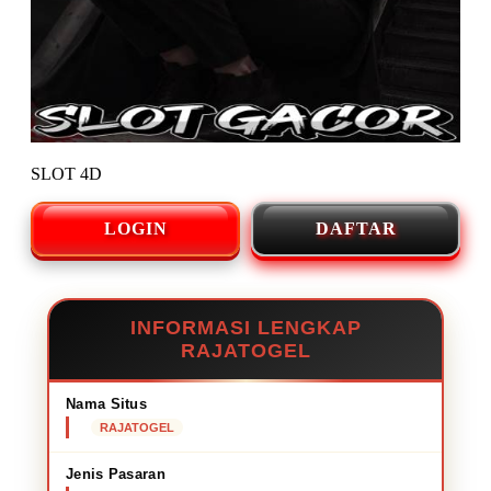
SLOT 4D
LOGIN
DAFTAR
INFORMASI LENGKAP
RAJATOGEL
Nama Situs
RAJATOGEL
Jenis Pasaran