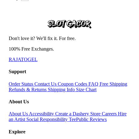
Don't love it? We'll fix it. For free.
100% Free Exchanges.
RAJATOGEL
Support
Order Status
Contact Us
Coupon Codes
FAQ
Free Shipping
Refunds & Returns
Shipping Info
Size Chart
About Us
About Us
Accessibility
Create a Dashery Store
Careers
Hire
an Artist
Social Responsibility
TeePublic Reviews
Explore