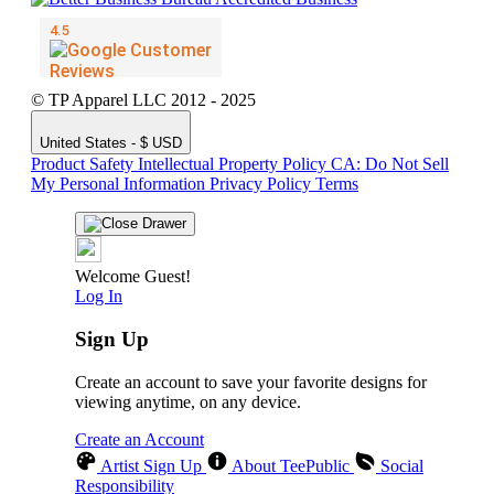
© TP Apparel LLC 2012 - 2025
United States - $ USD
Product Safety
Intellectual Property Policy
CA: Do Not Sell
My Personal Information
Privacy Policy
Terms
Welcome Guest!
Log In
Sign Up
Create an account to save your favorite designs for
viewing anytime, on any device.
Create an Account
Artist Sign Up
About TeePublic
Social
Responsibility