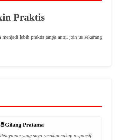
in Praktis
enjadi lebih praktis tanpa antri, join us sekarang
Gilang Pratama
Pelayanan yang saya rasakan cukup responsif.