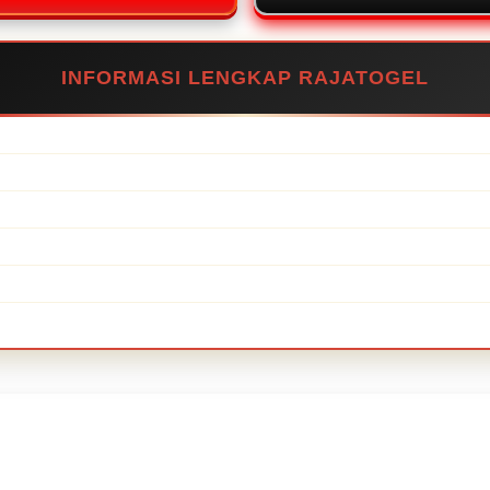
INFORMASI LENGKAP RAJATOGEL