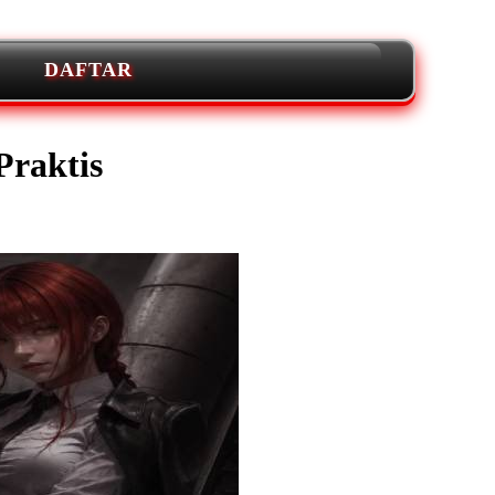
DAFTAR
Praktis