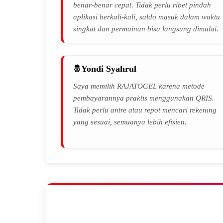
benar-benar cepat. Tidak perlu ribet pindah
aplikasi berkali-kali, saldo masuk dalam waktu
singkat dan permainan bisa langsung dimulai.
Yondi Syahrul
Saya memilih RAJATOGEL karena metode
pembayarannya praktis menggunakan QRIS.
Tidak perlu antre atau repot mencari rekening
yang sesuai, semuanya lebih efisien.