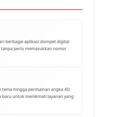
berbagai aplikasi dompet digital
is tanpa perlu memasukkan nomor
am tema hingga permainan angka 4D.
n baru untuk menikmati layanan yang