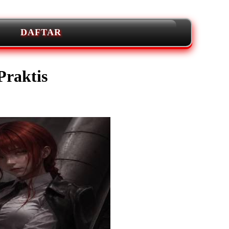
DAFTAR
Praktis