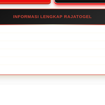
INFORMASI LENGKAP RAJATOGEL