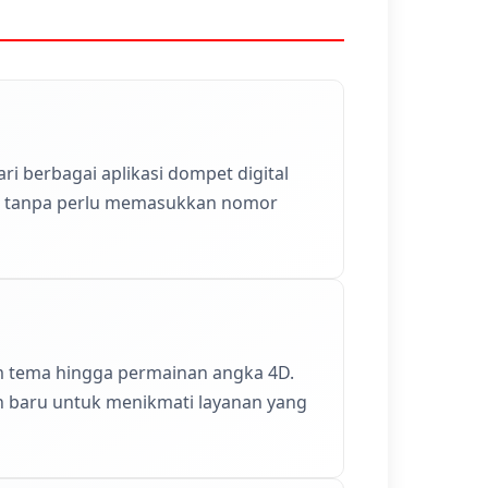
berbagai aplikasi dompet digital
is tanpa perlu memasukkan nomor
am tema hingga permainan angka 4D.
n baru untuk menikmati layanan yang