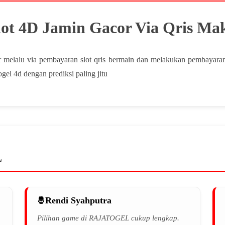
t 4D Jamin Gacor Via Qris Mak
 melalu via pembayaran slot qris bermain dan melakukan pembayaran m
ogel 4d dengan prediksi paling jitu
L
Rendi Syahputra
Pilihan game di RAJATOGEL cukup lengkap.