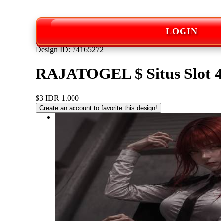
LOGIN
Design ID: 74165272
RAJATOGEL $ Situs Slot 4
$3
IDR 1.000
Create an account to favorite this design!