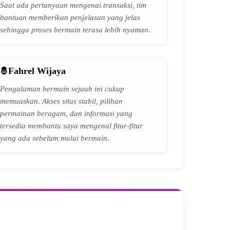
Saat ada pertanyaan mengenai transaksi, tim
bantuan memberikan penjelasan yang jelas
sehingga proses bermain terasa lebih nyaman.
Fahrel Wijaya
Pengalaman bermain sejauh ini cukup
memuaskan. Akses situs stabil, pilihan
permainan beragam, dan informasi yang
tersedia membantu saya mengenal fitur-fitur
yang ada sebelum mulai bermain.