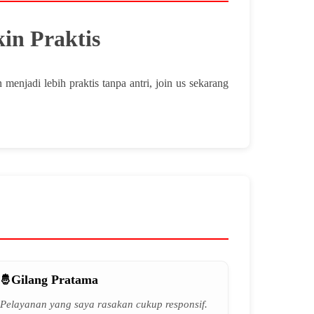
in Praktis
enjadi lebih praktis tanpa antri, join us sekarang
Gilang Pratama
Pelayanan yang saya rasakan cukup responsif.