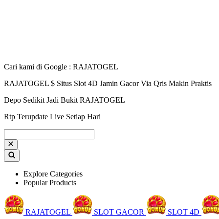
Cari kami di Google : RAJATOGEL
RAJATOGEL $ Situs Slot 4D Jamin Gacor Via Qris Makin Praktis
Depo Sedikit Jadi Bukit RAJATOGEL
Rtp Terupdate Live Setiap Hari
Explore Categories
Popular Products
RAJATOGEL
SLOT GACOR
SLOT 4D