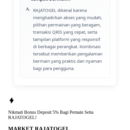
RAJATOGEL dikenal karena
menghadirkan akses yang mudah,
pilihan permainan yang beragam,
transaksi QRIS yang cepat, serta
tampilan platform yang responsif
di berbagai perangkat. Kombinasi
tersebut memberikan pengalaman
bermain yang praktis dan nyaman
bagi para pengguna.
Nikmati
Bonus Deposit 5%
Bagi Pemain Setia
RAJATOGEL!
MARKET RAJATOGEL