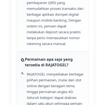
pembayaran QRIS yang
memudahkan proses transaksi dari
berbagai aplikasi dompet digital
maupun mobile banking. Dengan
sistem ini, pemain dapat
melakukan deposit secara praktis
tanpa perlu memasukkan nomor
rekening secara manual.
Permainan apa saja yang
tersedia di RAJATOGEL?
RAJATOGEL menyediakan berbagai
pilihan permainan, mulai dari slot
online dengan beragam tema
hingga permainan angka 4D.
Seluruh kategori dapat diakses
dalam satu akun sehingga pemain