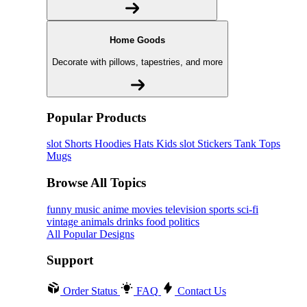
Home Goods
Decorate with pillows, tapestries, and more
Popular Products
slot
Shorts
Hoodies
Hats
Kids slot
Stickers
Tank Tops
Mugs
Browse All Topics
funny
music
anime
movies
television
sports
sci-fi
vintage
animals
drinks
food
politics
All Popular Designs
Support
Order Status
FAQ
Contact Us