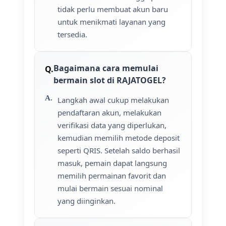
tidak perlu membuat akun baru
untuk menikmati layanan yang
tersedia.
Bagaimana cara memulai
bermain slot di RAJATOGEL?
Langkah awal cukup melakukan
pendaftaran akun, melakukan
verifikasi data yang diperlukan,
kemudian memilih metode deposit
seperti QRIS. Setelah saldo berhasil
masuk, pemain dapat langsung
memilih permainan favorit dan
mulai bermain sesuai nominal
yang diinginkan.