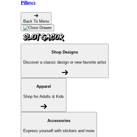
Pillows
Back To Menu
Shop Designs
Discover a classic design or new favorite artist
Apparel
Shop for Adults & Kids
Accessories
Express yourself with stickers and more