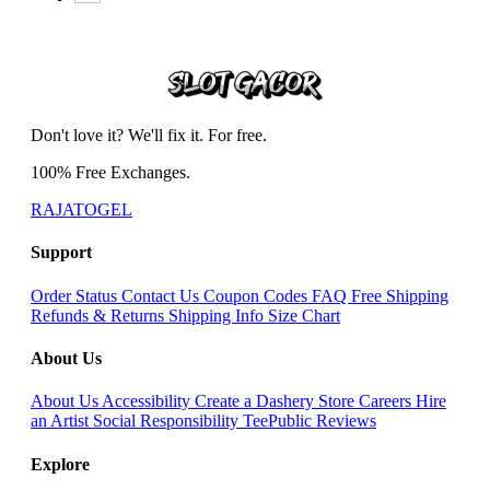
Don't love it? We'll fix it. For free.
100% Free Exchanges.
RAJATOGEL
Support
Order Status
Contact Us
Coupon Codes
FAQ
Free Shipping
Refunds & Returns
Shipping Info
Size Chart
About Us
About Us
Accessibility
Create a Dashery Store
Careers
Hire
an Artist
Social Responsibility
TeePublic Reviews
Explore