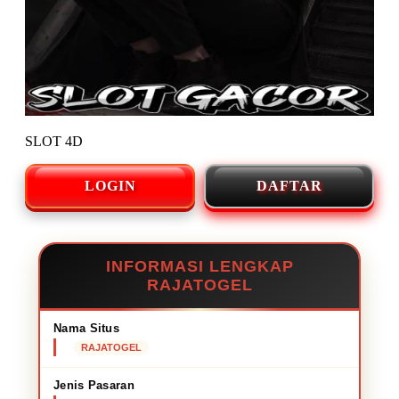
SLOT 4D
LOGIN
DAFTAR
INFORMASI LENGKAP
RAJATOGEL
Nama Situs
RAJATOGEL
Jenis Pasaran