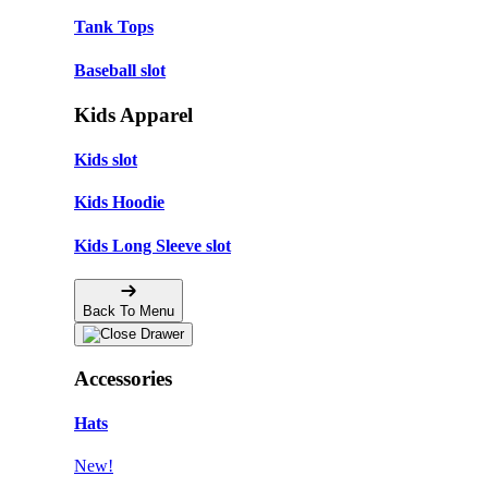
Tank Tops
Baseball slot
Kids Apparel
Kids slot
Kids Hoodie
Kids Long Sleeve slot
Back To Menu
Accessories
Hats
New!