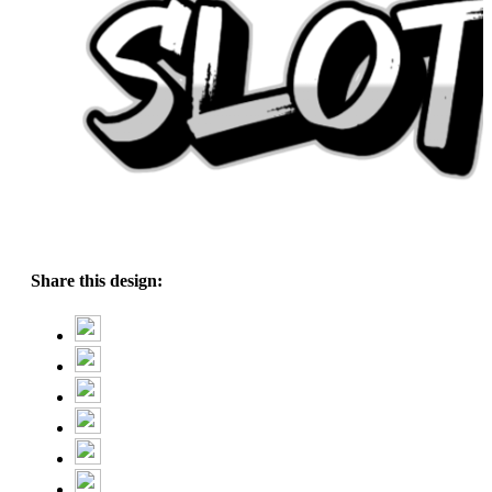
Share this design: