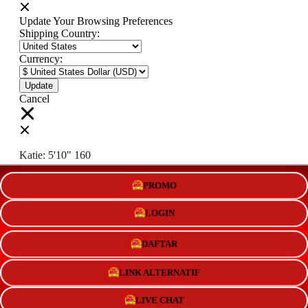
Update Your Browsing Preferences
Shipping Country:
Currency:
Cancel
Katie:
5'10"
160
PROMO
Select your person:
Male
Female
LOGIN
Height
Short
Med
Tall
DAFTAR
Weight
Slim
Avg
Heavy
LINK ALTERNATIF
View Size Chart
LIVE CHAT