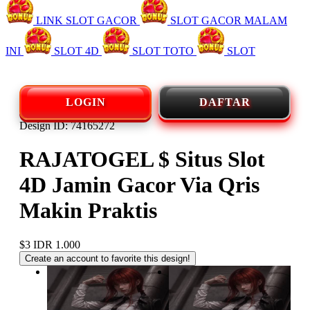
LINK SLOT GACOR
SLOT GACOR MALAM
INI
SLOT 4D
SLOT TOTO
SLOT
LOGIN
DAFTAR
Design ID: 74165272
RAJATOGEL $ Situs Slot
4D Jamin Gacor Via Qris
Makin Praktis
$3
IDR 1.000
Create an account to favorite this design!