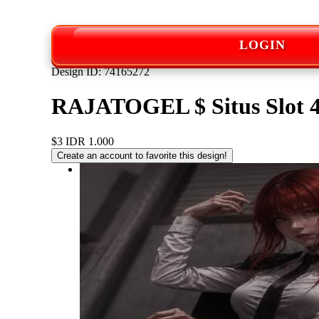
LOGIN
Design ID: 74165272
RAJATOGEL $ Situs Slot 4
$3
IDR 1.000
Create an account to favorite this design!