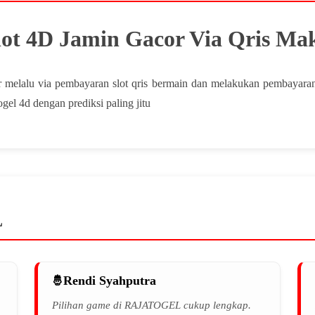
t 4D Jamin Gacor Via Qris Mak
 melalu via pembayaran slot qris bermain dan melakukan pembayaran m
ogel 4d dengan prediksi paling jitu
L
Rendi Syahputra
Pilihan game di RAJATOGEL cukup lengkap.