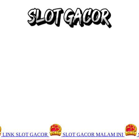
LINK SLOT GACOR
SLOT GACOR MALAM INI