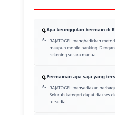
Apa keunggulan bermain di
RAJATOGEL menghadirkan metode 
maupun mobile banking. Dengan 
rekening secara manual.
Permainan apa saja yang ter
RAJATOGEL menyediakan berbagai 
Seluruh kategori dapat diakses 
tersedia.