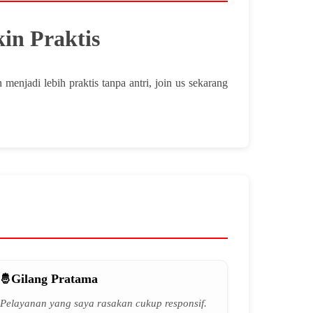
in Praktis
enjadi lebih praktis tanpa antri, join us sekarang
Gilang Pratama
Pelayanan yang saya rasakan cukup responsif.