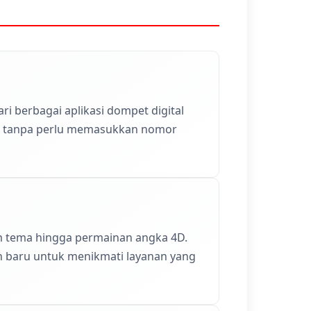
berbagai aplikasi dompet digital
is tanpa perlu memasukkan nomor
am tema hingga permainan angka 4D.
n baru untuk menikmati layanan yang