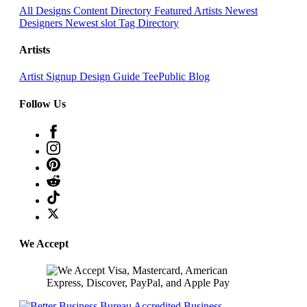
All Designs
Content Directory
Featured Artists
Newest
Designers
Newest slot
Tag Directory
Artists
Artist Signup
Design Guide
TeePublic Blog
Follow Us
We Accept