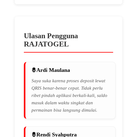
Ulasan Pengguna
RAJATOGEL
Ardi Maulana
Saya suka karena proses deposit lewat
QRIS benar-benar cepat. Tidak perlu
ribet pindah aplikasi berkali-kali, saldo
masuk dalam waktu singkat dan
permainan bisa langsung dimulai.
Rendi Syahputra