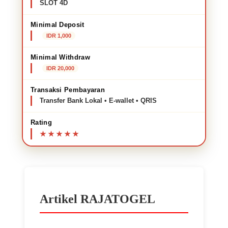
SLOT 4D
Minimal Deposit
IDR 1,000
Minimal Withdraw
IDR 20,000
Transaksi Pembayaran
Transfer Bank Lokal • E-wallet • QRIS
Rating
Artikel RAJATOGEL