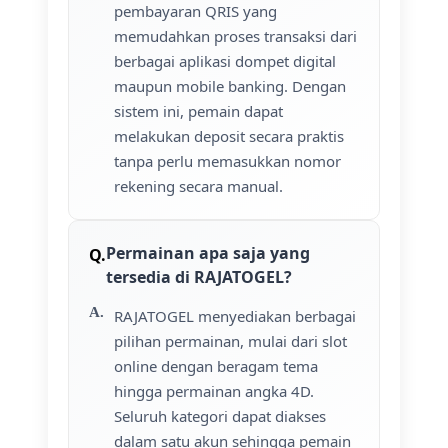
pembayaran QRIS yang
memudahkan proses transaksi dari
berbagai aplikasi dompet digital
maupun mobile banking. Dengan
sistem ini, pemain dapat
melakukan deposit secara praktis
tanpa perlu memasukkan nomor
rekening secara manual.
Permainan apa saja yang
tersedia di RAJATOGEL?
RAJATOGEL menyediakan berbagai
pilihan permainan, mulai dari slot
online dengan beragam tema
hingga permainan angka 4D.
Seluruh kategori dapat diakses
dalam satu akun sehingga pemain