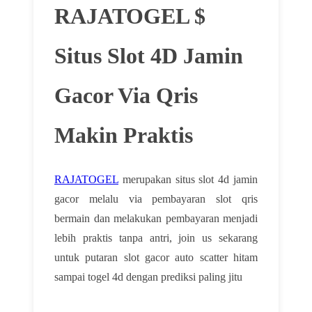
RAJATOGEL $
Situs Slot 4D Jamin
Gacor Via Qris
Makin Praktis
RAJATOGEL
merupakan situs slot 4d jamin
gacor melalu via pembayaran slot qris
bermain dan melakukan pembayaran menjadi
lebih praktis tanpa antri, join us sekarang
untuk putaran slot gacor auto scatter hitam
sampai togel 4d dengan prediksi paling jitu