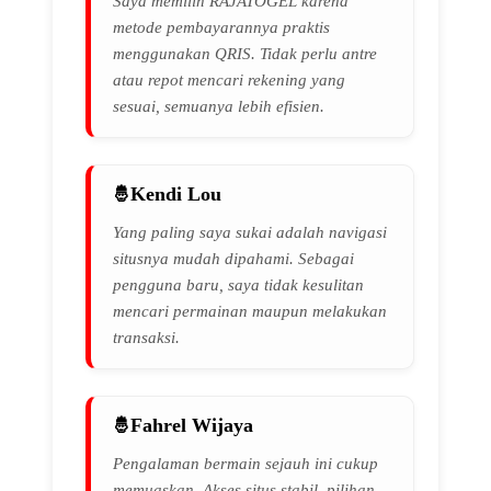
Saya memilih RAJATOGEL karena
metode pembayarannya praktis
menggunakan QRIS. Tidak perlu antre
atau repot mencari rekening yang
sesuai, semuanya lebih efisien.
Kendi Lou
Yang paling saya sukai adalah navigasi
situsnya mudah dipahami. Sebagai
pengguna baru, saya tidak kesulitan
mencari permainan maupun melakukan
transaksi.
Fahrel Wijaya
Pengalaman bermain sejauh ini cukup
memuaskan. Akses situs stabil, pilihan