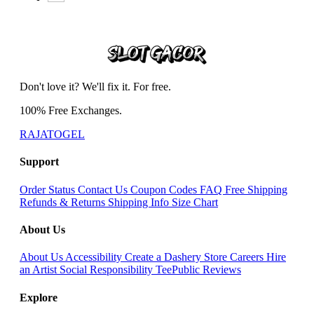
Don't love it? We'll fix it. For free.
100% Free Exchanges.
RAJATOGEL
Support
Order Status
Contact Us
Coupon Codes
FAQ
Free Shipping
Refunds & Returns
Shipping Info
Size Chart
About Us
About Us
Accessibility
Create a Dashery Store
Careers
Hire
an Artist
Social Responsibility
TeePublic Reviews
Explore