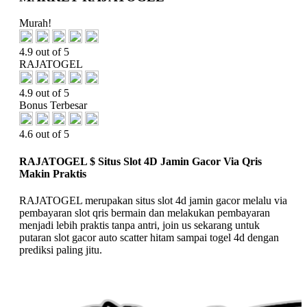
Murah!
4.9 out of 5
RAJATOGEL
4.9 out of 5
Bonus Terbesar
4.6 out of 5
RAJATOGEL $ Situs Slot 4D Jamin Gacor Via Qris
Makin Praktis
RAJATOGEL merupakan situs slot 4d jamin gacor melalu via
pembayaran slot qris bermain dan melakukan pembayaran
menjadi lebih praktis tanpa antri, join us sekarang untuk
putaran slot gacor auto scatter hitam sampai togel 4d dengan
prediksi paling jitu.