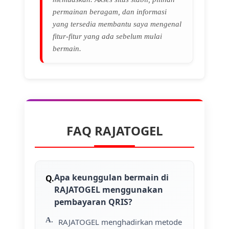
permainan beragam, dan informasi
yang tersedia membantu saya mengenal
fitur-fitur yang ada sebelum mulai
bermain.
FAQ RAJATOGEL
Apa keunggulan bermain di
RAJATOGEL menggunakan
pembayaran QRIS?
RAJATOGEL menghadirkan metode