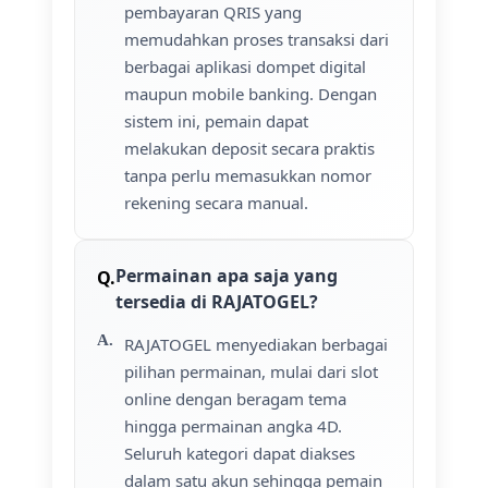
pembayaran QRIS yang
memudahkan proses transaksi dari
berbagai aplikasi dompet digital
maupun mobile banking. Dengan
sistem ini, pemain dapat
melakukan deposit secara praktis
tanpa perlu memasukkan nomor
rekening secara manual.
Permainan apa saja yang
tersedia di RAJATOGEL?
RAJATOGEL menyediakan berbagai
pilihan permainan, mulai dari slot
online dengan beragam tema
hingga permainan angka 4D.
Seluruh kategori dapat diakses
dalam satu akun sehingga pemain