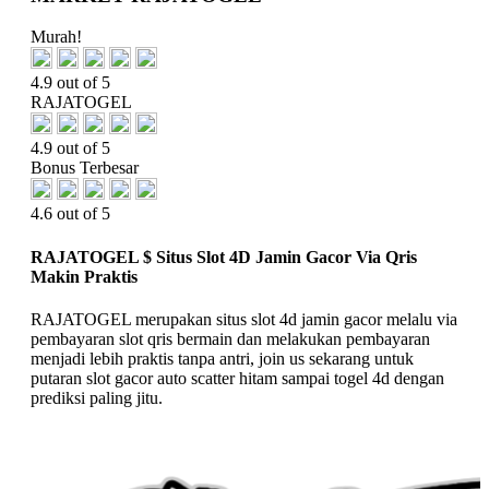
Murah!
4.9 out of 5
RAJATOGEL
4.9 out of 5
Bonus Terbesar
4.6 out of 5
RAJATOGEL $ Situs Slot 4D Jamin Gacor Via Qris
Makin Praktis
RAJATOGEL merupakan situs slot 4d jamin gacor melalu via
pembayaran slot qris bermain dan melakukan pembayaran
menjadi lebih praktis tanpa antri, join us sekarang untuk
putaran slot gacor auto scatter hitam sampai togel 4d dengan
prediksi paling jitu.