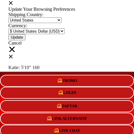
Update Your Browsing Preferences
Shipping Country:
Currency:
Cancel
Katie:
5'10"
160
PROMO
Select your person:
Male
Female
LOGIN
Height
Short
Med
Tall
DAFTAR
Weight
Slim
Avg
Heavy
LINK ALTERNATIF
View Size Chart
LIVE CHAT