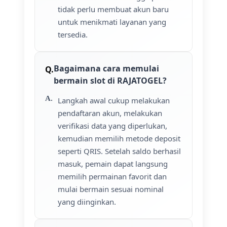
tidak perlu membuat akun baru
untuk menikmati layanan yang
tersedia.
Bagaimana cara memulai
bermain slot di RAJATOGEL?
Langkah awal cukup melakukan
pendaftaran akun, melakukan
verifikasi data yang diperlukan,
kemudian memilih metode deposit
seperti QRIS. Setelah saldo berhasil
masuk, pemain dapat langsung
memilih permainan favorit dan
mulai bermain sesuai nominal
yang diinginkan.