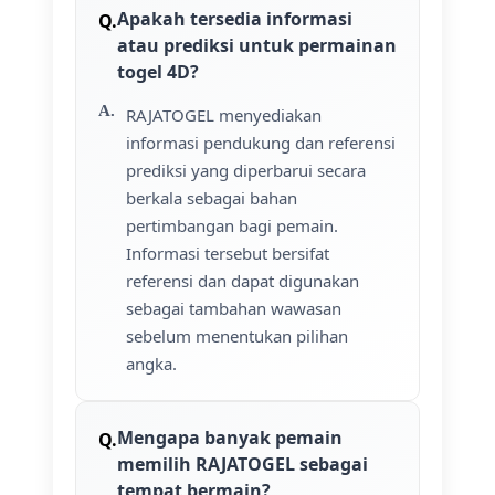
Apakah tersedia informasi
atau prediksi untuk permainan
togel 4D?
RAJATOGEL menyediakan
informasi pendukung dan referensi
prediksi yang diperbarui secara
berkala sebagai bahan
pertimbangan bagi pemain.
Informasi tersebut bersifat
referensi dan dapat digunakan
sebagai tambahan wawasan
sebelum menentukan pilihan
angka.
Mengapa banyak pemain
memilih RAJATOGEL sebagai
tempat bermain?