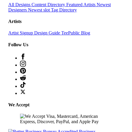
All Designs
Content Directory
Featured Artists
Newest
Designers
Newest slot
Tag Directory
Artists
Artist Signup
Design Guide
TeePublic Blog
Follow Us
We Accept