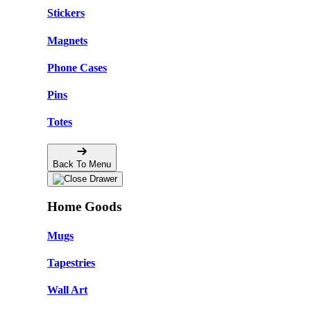
Stickers
Magnets
Phone Cases
Pins
Totes
Back To Menu
Home Goods
Mugs
Tapestries
Wall Art