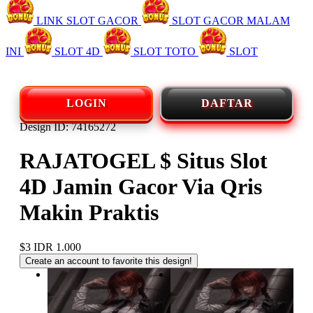
LINK SLOT GACOR
SLOT GACOR MALAM
INI
SLOT 4D
SLOT TOTO
SLOT
LOGIN
DAFTAR
Design ID: 74165272
RAJATOGEL $ Situs Slot
4D Jamin Gacor Via Qris
Makin Praktis
$3
IDR 1.000
Create an account to favorite this design!