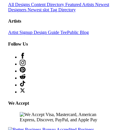
All Designs
Content Directory
Featured Artists
Newest
Designers
Newest slot
Tag Directory
Artists
Artist Signup
Design Guide
TeePublic Blog
Follow Us
We Accept