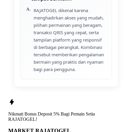
RAJATOGEL dikenal karena
menghadirkan akses yang mudah,
pilihan permainan yang beragam,
transaksi QRIS yang cepat, serta
tampilan platform yang responsif
di berbagai perangkat. Kombinasi
tersebut memberikan pengalaman
bermain yang praktis dan nyaman
bagi para pengguna.
Nikmati
Bonus Deposit 5%
Bagi Pemain Setia
RAJATOGEL!
MARKET RAJATOGEL