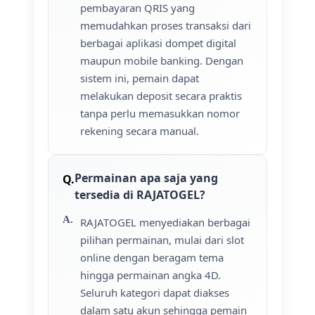
pembayaran QRIS yang
memudahkan proses transaksi dari
berbagai aplikasi dompet digital
maupun mobile banking. Dengan
sistem ini, pemain dapat
melakukan deposit secara praktis
tanpa perlu memasukkan nomor
rekening secara manual.
Permainan apa saja yang
tersedia di RAJATOGEL?
RAJATOGEL menyediakan berbagai
pilihan permainan, mulai dari slot
online dengan beragam tema
hingga permainan angka 4D.
Seluruh kategori dapat diakses
dalam satu akun sehingga pemain