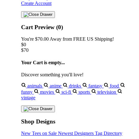
Create Account
Cart Preview (0)
You're
$70.00
Away from
FREE US Shipping!
$0
$70
Your Cart is empty...
Discover something you'll love!
animals
anime
drinks
fantasy
food
funny
movies
sci-fi
sports
television
vintage
Shop Designs
New Tees on Sale
Newest Designers
Tag Directory