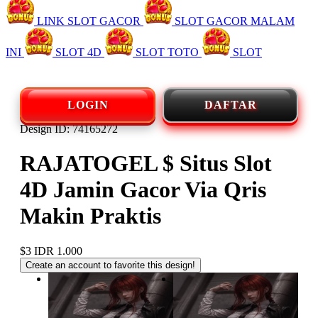
LINK SLOT GACOR
SLOT GACOR MALAM
INI
SLOT 4D
SLOT TOTO
SLOT
LOGIN
DAFTAR
Design ID: 74165272
RAJATOGEL $ Situs Slot
4D Jamin Gacor Via Qris
Makin Praktis
$3
IDR 1.000
Create an account to favorite this design!