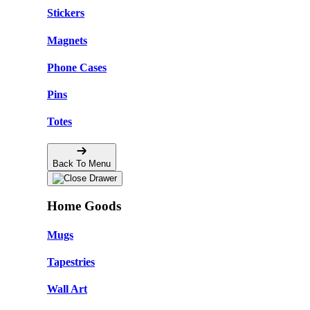
Stickers
Magnets
Phone Cases
Pins
Totes
Back To Menu
Home Goods
Mugs
Tapestries
Wall Art