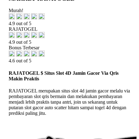
Murah!
4.9 out of 5
RAJATOGEL
4.9 out of 5
Bonus Terbesar
4.6 out of 5
RAJATOGEL $ Situs Slot 4D Jamin Gacor Via Qris
Makin Praktis
RAJATOGEL merupakan situs slot 4d jamin gacor melalu via
pembayaran slot qris bermain dan melakukan pembayaran
menjadi lebih praktis tanpa antri, join us sekarang untuk
putaran slot gacor auto scatter hitam sampai togel 4d dengan
prediksi paling jitu.