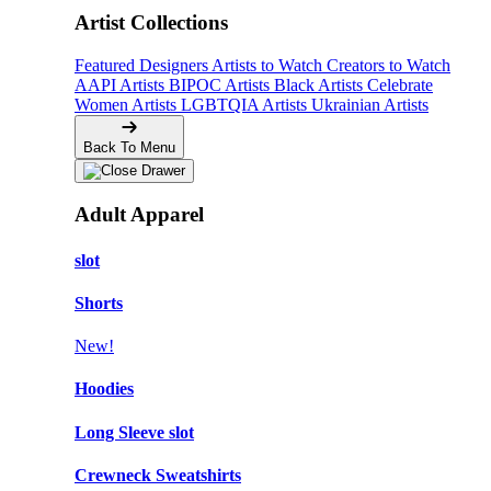
Artist Collections
Featured Designers
Artists to Watch
Creators to Watch
AAPI Artists
BIPOC Artists
Black Artists
Celebrate
Women Artists
LGBTQIA Artists
Ukrainian Artists
Back To Menu
Adult Apparel
slot
Shorts
New!
Hoodies
Long Sleeve slot
Crewneck Sweatshirts