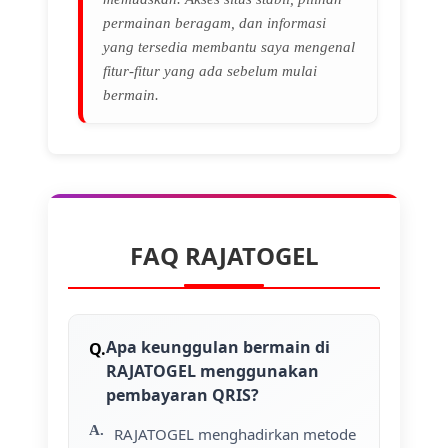
permainan beragam, dan informasi
yang tersedia membantu saya mengenal
fitur-fitur yang ada sebelum mulai
bermain.
FAQ RAJATOGEL
Apa keunggulan bermain di
RAJATOGEL menggunakan
pembayaran QRIS?
RAJATOGEL menghadirkan metode