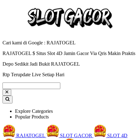
Cari kami di Google : RAJATOGEL
RAJATOGEL $ Situs Slot 4D Jamin Gacor Via Qris Makin Praktis
Depo Sedikit Jadi Bukit RAJATOGEL
Rtp Terupdate Live Setiap Hari
Explore Categories
Popular Products
RAJATOGEL
SLOT GACOR
SLOT 4D