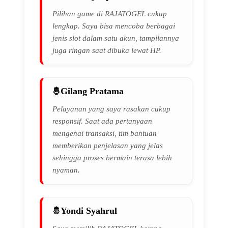
Pilihan game di RAJATOGEL cukup
lengkap. Saya bisa mencoba berbagai
jenis slot dalam satu akun, tampilannya
juga ringan saat dibuka lewat HP.
Gilang Pratama
Pelayanan yang saya rasakan cukup
responsif. Saat ada pertanyaan
mengenai transaksi, tim bantuan
memberikan penjelasan yang jelas
sehingga proses bermain terasa lebih
nyaman.
Yondi Syahrul