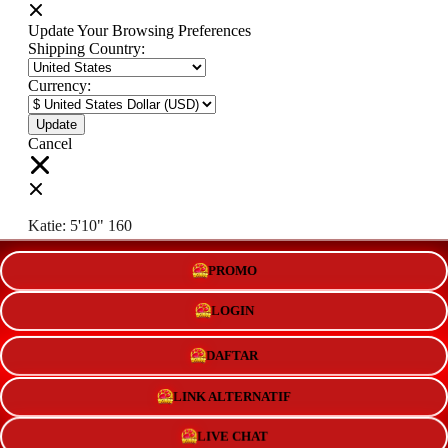
Update Your Browsing Preferences
Shipping Country:
Currency:
Cancel
Katie:
5'10"
160
PROMO
Select your person:
Male
Female
LOGIN
Height
Short
Med
Tall
DAFTAR
Weight
Slim
Avg
Heavy
LINK ALTERNATIF
View Size Chart
LIVE CHAT