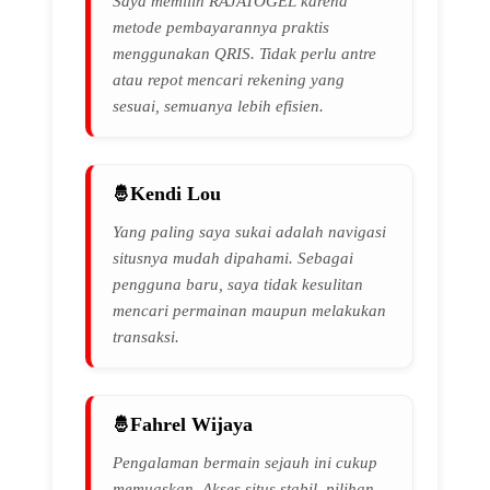
Saya memilih RAJATOGEL karena
metode pembayarannya praktis
menggunakan QRIS. Tidak perlu antre
atau repot mencari rekening yang
sesuai, semuanya lebih efisien.
Kendi Lou
Yang paling saya sukai adalah navigasi
situsnya mudah dipahami. Sebagai
pengguna baru, saya tidak kesulitan
mencari permainan maupun melakukan
transaksi.
Fahrel Wijaya
Pengalaman bermain sejauh ini cukup
memuaskan. Akses situs stabil, pilihan