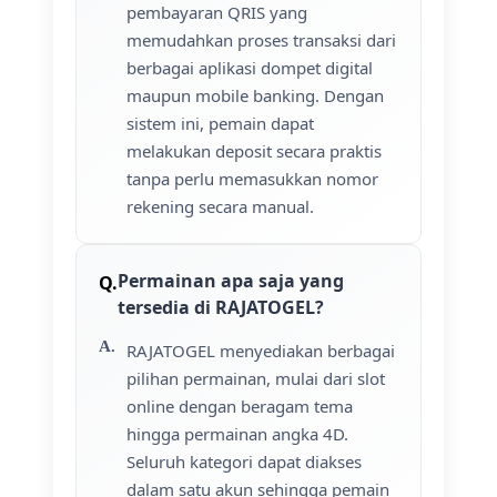
pembayaran QRIS yang
memudahkan proses transaksi dari
berbagai aplikasi dompet digital
maupun mobile banking. Dengan
sistem ini, pemain dapat
melakukan deposit secara praktis
tanpa perlu memasukkan nomor
rekening secara manual.
Permainan apa saja yang
tersedia di RAJATOGEL?
RAJATOGEL menyediakan berbagai
pilihan permainan, mulai dari slot
online dengan beragam tema
hingga permainan angka 4D.
Seluruh kategori dapat diakses
dalam satu akun sehingga pemain