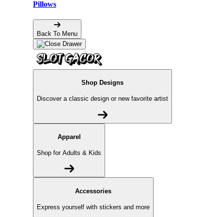
Pillows
Back To Menu
Shop Designs
Discover a classic design or new favorite artist
Apparel
Shop for Adults & Kids
Accessories
Express yourself with stickers and more