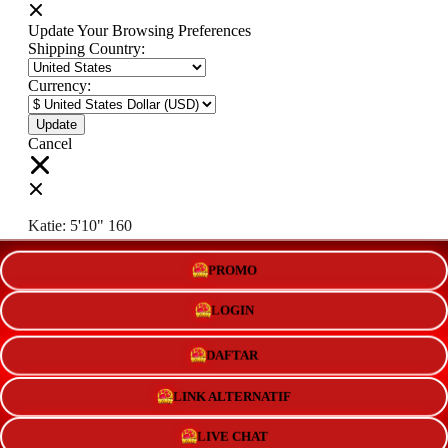
Update Your Browsing Preferences
Shipping Country:
Currency:
Cancel
Katie:
5'10"
160
PROMO
Select your person:
Male
Female
LOGIN
Height
Short
Med
Tall
DAFTAR
Weight
Slim
Avg
Heavy
LINK ALTERNATIF
View Size Chart
LIVE CHAT