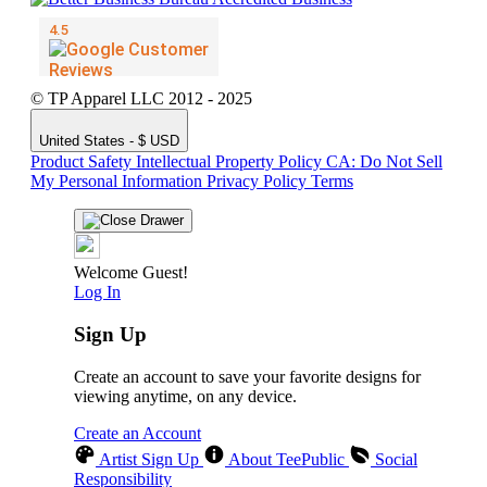
© TP Apparel LLC 2012 - 2025
United States - $ USD
Product Safety
Intellectual Property Policy
CA: Do Not Sell
My Personal Information
Privacy Policy
Terms
Welcome Guest!
Log In
Sign Up
Create an account to save your favorite designs for
viewing anytime, on any device.
Create an Account
Artist Sign Up
About TeePublic
Social
Responsibility