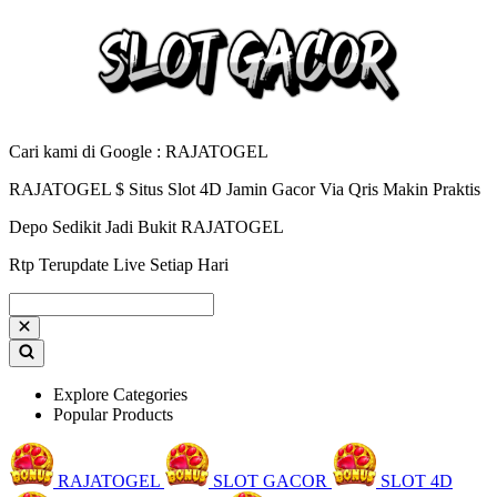
Cari kami di Google : RAJATOGEL
RAJATOGEL $ Situs Slot 4D Jamin Gacor Via Qris Makin Praktis
Depo Sedikit Jadi Bukit RAJATOGEL
Rtp Terupdate Live Setiap Hari
Explore Categories
Popular Products
RAJATOGEL
SLOT GACOR
SLOT 4D