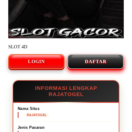
SLOT 4D
LOGIN
DAFTAR
INFORMASI LENGKAP
RAJATOGEL
Nama Situs
RAJATOGEL
Jenis Pasaran