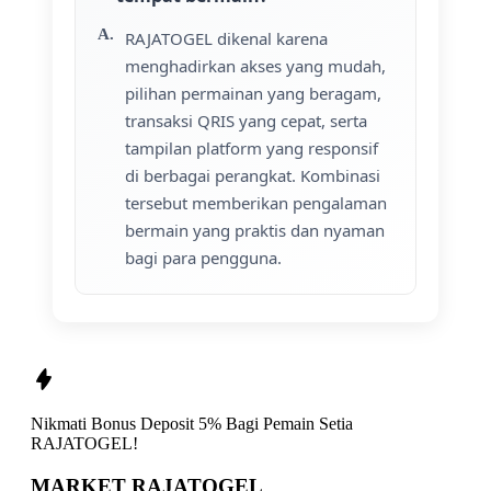
RAJATOGEL dikenal karena
menghadirkan akses yang mudah,
pilihan permainan yang beragam,
transaksi QRIS yang cepat, serta
tampilan platform yang responsif
di berbagai perangkat. Kombinasi
tersebut memberikan pengalaman
bermain yang praktis dan nyaman
bagi para pengguna.
Nikmati
Bonus Deposit 5%
Bagi Pemain Setia
RAJATOGEL!
MARKET RAJATOGEL