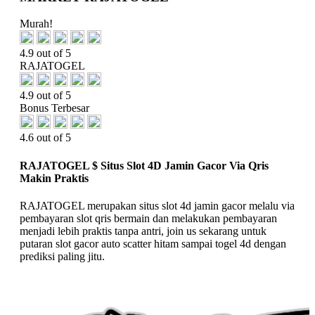
Murah!
4.9 out of 5
RAJATOGEL
4.9 out of 5
Bonus Terbesar
4.6 out of 5
RAJATOGEL $ Situs Slot 4D Jamin Gacor Via Qris
Makin Praktis
RAJATOGEL merupakan situs slot 4d jamin gacor melalu via
pembayaran slot qris bermain dan melakukan pembayaran
menjadi lebih praktis tanpa antri, join us sekarang untuk
putaran slot gacor auto scatter hitam sampai togel 4d dengan
prediksi paling jitu.