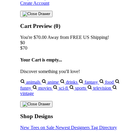
Create Account
Cart Preview (0)
You're
$70.00
Away from
FREE US Shipping!
$0
$70
Your Cart is empty...
Discover something you'll love!
animals
anime
drinks
fantasy
food
funny
movies
sci-fi
sports
television
vintage
Shop Designs
New Tees on Sale
Newest Designers
Tag Directory