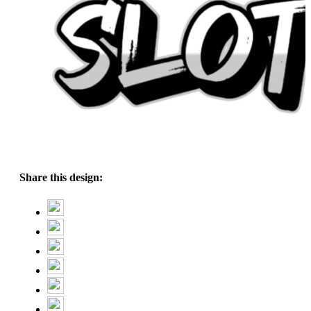
Share this design: