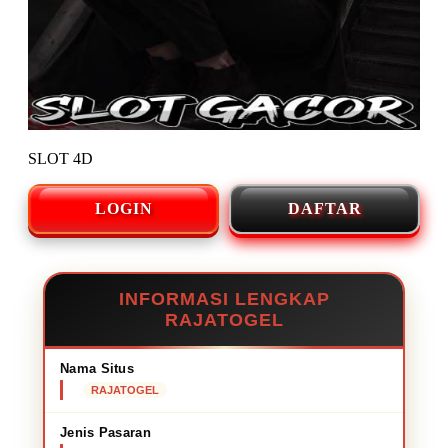
SLOT 4D
LOGIN
DAFTAR
INFORMASI LENGKAP
RAJATOGEL
Nama Situs
RAJATOGEL
Jenis Pasaran