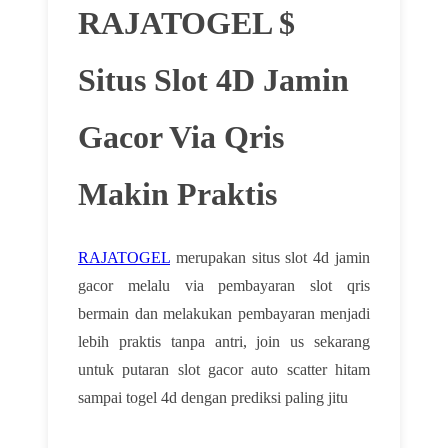
RAJATOGEL $
Situs Slot 4D Jamin
Gacor Via Qris
Makin Praktis
RAJATOGEL
merupakan situs slot 4d jamin
gacor melalu via pembayaran slot qris
bermain dan melakukan pembayaran menjadi
lebih praktis tanpa antri, join us sekarang
untuk putaran slot gacor auto scatter hitam
sampai togel 4d dengan prediksi paling jitu