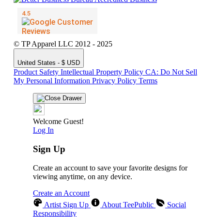
© TP Apparel LLC 2012 - 2025
United States - $ USD
Product Safety
Intellectual Property Policy
CA: Do Not Sell
My Personal Information
Privacy Policy
Terms
Welcome Guest!
Log In
Sign Up
Create an account to save your favorite designs for
viewing anytime, on any device.
Create an Account
Artist Sign Up
About TeePublic
Social
Responsibility