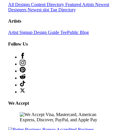
All Designs
Content Directory
Featured Artists
Newest
Designers
Newest slot
Tag Directory
Artists
Artist Signup
Design Guide
TeePublic Blog
Follow Us
We Accept