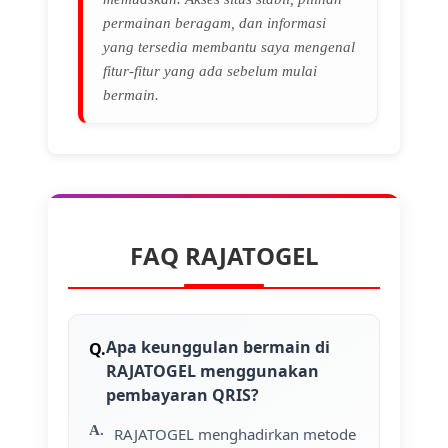
permainan beragam, dan informasi
yang tersedia membantu saya mengenal
fitur-fitur yang ada sebelum mulai
bermain.
FAQ RAJATOGEL
Apa keunggulan bermain di
RAJATOGEL menggunakan
pembayaran QRIS?
RAJATOGEL menghadirkan metode