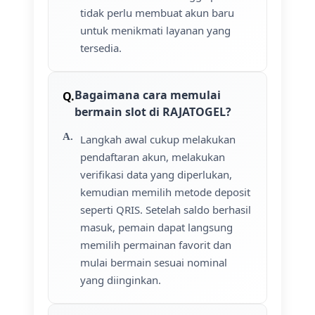
tidak perlu membuat akun baru
untuk menikmati layanan yang
tersedia.
Bagaimana cara memulai
bermain slot di RAJATOGEL?
Langkah awal cukup melakukan
pendaftaran akun, melakukan
verifikasi data yang diperlukan,
kemudian memilih metode deposit
seperti QRIS. Setelah saldo berhasil
masuk, pemain dapat langsung
memilih permainan favorit dan
mulai bermain sesuai nominal
yang diinginkan.