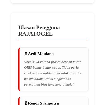
Ulasan Pengguna
RAJATOGEL
Ardi Maulana
Saya suka karena proses deposit lewat
QRIS benar-benar cepat. Tidak perlu
ribet pindah aplikasi berkali-kali, saldo
masuk dalam waktu singkat dan
permainan bisa langsung dimulai.
Rendi Syahputra