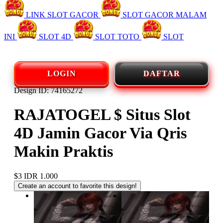
LINK SLOT GACOR
SLOT GACOR MALAM
INI
SLOT 4D
SLOT TOTO
SLOT
LOGIN
DAFTAR
Design ID: 74165272
RAJATOGEL $ Situs Slot
4D Jamin Gacor Via Qris
Makin Praktis
$3
IDR 1.000
Create an account to favorite this design!