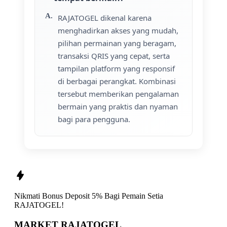
RAJATOGEL dikenal karena
menghadirkan akses yang mudah,
pilihan permainan yang beragam,
transaksi QRIS yang cepat, serta
tampilan platform yang responsif
di berbagai perangkat. Kombinasi
tersebut memberikan pengalaman
bermain yang praktis dan nyaman
bagi para pengguna.
Nikmati
Bonus Deposit 5%
Bagi Pemain Setia
RAJATOGEL!
MARKET RAJATOGEL