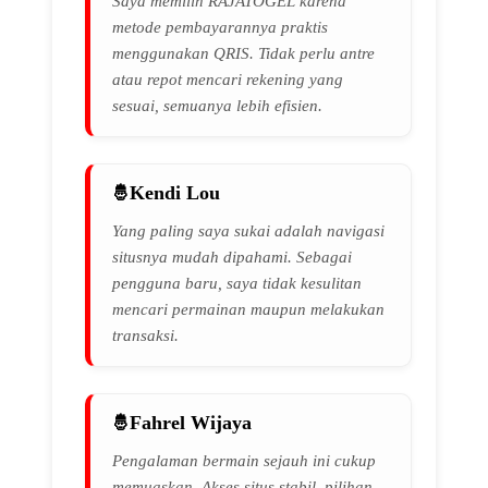
Saya memilih RAJATOGEL karena
metode pembayarannya praktis
menggunakan QRIS. Tidak perlu antre
atau repot mencari rekening yang
sesuai, semuanya lebih efisien.
Kendi Lou
Yang paling saya sukai adalah navigasi
situsnya mudah dipahami. Sebagai
pengguna baru, saya tidak kesulitan
mencari permainan maupun melakukan
transaksi.
Fahrel Wijaya
Pengalaman bermain sejauh ini cukup
memuaskan. Akses situs stabil, pilihan