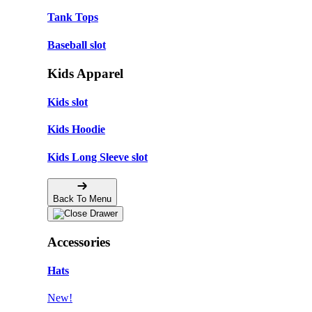
Tank Tops
Baseball slot
Kids Apparel
Kids slot
Kids Hoodie
Kids Long Sleeve slot
Back To Menu
Accessories
Hats
New!