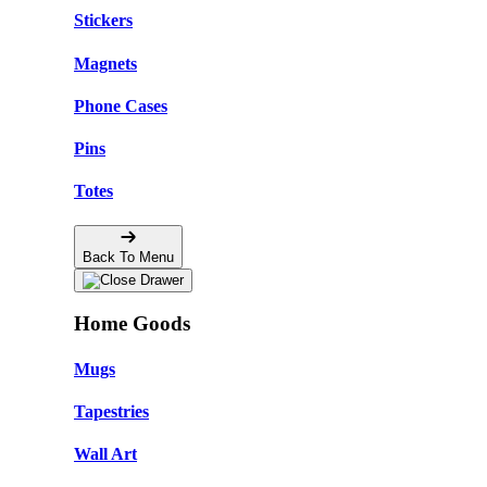
Stickers
Magnets
Phone Cases
Pins
Totes
Back To Menu
Home Goods
Mugs
Tapestries
Wall Art