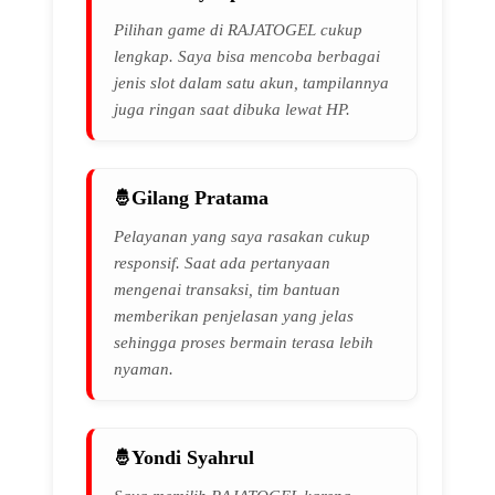
Pilihan game di RAJATOGEL cukup
lengkap. Saya bisa mencoba berbagai
jenis slot dalam satu akun, tampilannya
juga ringan saat dibuka lewat HP.
Gilang Pratama
Pelayanan yang saya rasakan cukup
responsif. Saat ada pertanyaan
mengenai transaksi, tim bantuan
memberikan penjelasan yang jelas
sehingga proses bermain terasa lebih
nyaman.
Yondi Syahrul