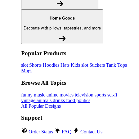
Home Goods
Decorate with pillows, tapestries, and more
Popular Products
slot
Shorts
Hoodies
Hats
Kids slot
Stickers
Tank Tops
Mugs
Browse All Topics
funny
music
anime
movies
television
sports
sci-fi
vintage
animals
drinks
food
politics
All Popular Designs
Support
Order Status
FAQ
Contact Us