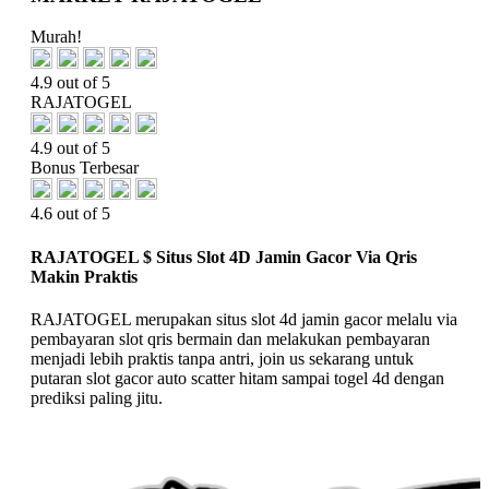
Murah!
4.9 out of 5
RAJATOGEL
4.9 out of 5
Bonus Terbesar
4.6 out of 5
RAJATOGEL $ Situs Slot 4D Jamin Gacor Via Qris
Makin Praktis
RAJATOGEL merupakan situs slot 4d jamin gacor melalu via
pembayaran slot qris bermain dan melakukan pembayaran
menjadi lebih praktis tanpa antri, join us sekarang untuk
putaran slot gacor auto scatter hitam sampai togel 4d dengan
prediksi paling jitu.