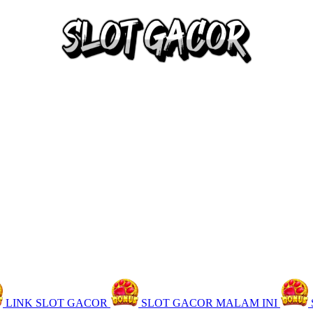
LINK SLOT GACOR
SLOT GACOR MALAM INI