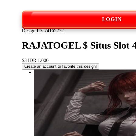
LOGIN
Design ID: 74165272
RAJATOGEL $ Situs Slot 4
$3
IDR 1.000
Create an account to favorite this design!