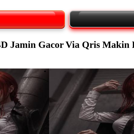
D Jamin Gacor Via Qris Makin 