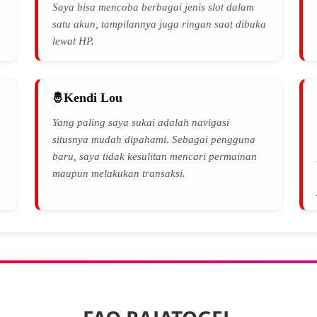
Saya bisa mencoba berbagai jenis slot dalam
satu akun, tampilannya juga ringan saat dibuka
lewat HP.
Kendi Lou
Yang paling saya sukai adalah navigasi
situsnya mudah dipahami. Sebagai pengguna
baru, saya tidak kesulitan mencari permainan
maupun melakukan transaksi.