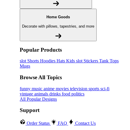
Home Goods
Decorate with pillows, tapestries, and more
Popular Products
slot
Shorts
Hoodies
Hats
Kids slot
Stickers
Tank Tops
Mugs
Browse All Topics
funny
music
anime
movies
television
sports
sci-fi
vintage
animals
drinks
food
politics
All Popular Designs
Support
Order Status
FAQ
Contact Us