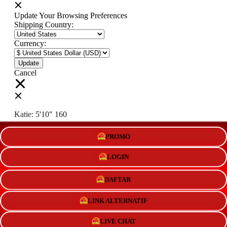
Update Your Browsing Preferences
Shipping Country:
Currency:
Cancel
Katie:
5'10"
160
PROMO
Select your person:
Male
Female
LOGIN
Height
Short
Med
Tall
DAFTAR
Weight
Slim
Avg
Heavy
LINK ALTERNATIF
View Size Chart
LIVE CHAT