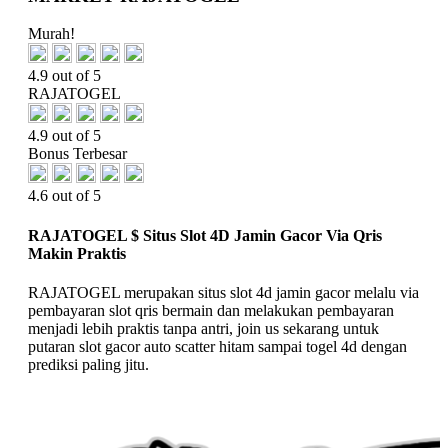
Murah!
4.9 out of 5
RAJATOGEL
4.9 out of 5
Bonus Terbesar
4.6 out of 5
RAJATOGEL $ Situs Slot 4D Jamin Gacor Via Qris
Makin Praktis
RAJATOGEL merupakan situs slot 4d jamin gacor melalu via
pembayaran slot qris bermain dan melakukan pembayaran
menjadi lebih praktis tanpa antri, join us sekarang untuk
putaran slot gacor auto scatter hitam sampai togel 4d dengan
prediksi paling jitu.