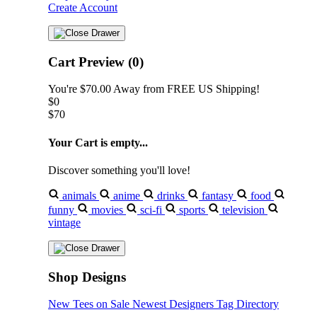
Create Account
Cart Preview (0)
You're
$70.00
Away from
FREE US Shipping!
$0
$70
Your Cart is empty...
Discover something you'll love!
animals
anime
drinks
fantasy
food
funny
movies
sci-fi
sports
television
vintage
Shop Designs
New Tees on Sale
Newest Designers
Tag Directory