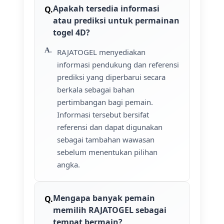
Apakah tersedia informasi
atau prediksi untuk permainan
togel 4D?
RAJATOGEL menyediakan
informasi pendukung dan referensi
prediksi yang diperbarui secara
berkala sebagai bahan
pertimbangan bagi pemain.
Informasi tersebut bersifat
referensi dan dapat digunakan
sebagai tambahan wawasan
sebelum menentukan pilihan
angka.
Mengapa banyak pemain
memilih RAJATOGEL sebagai
tempat bermain?