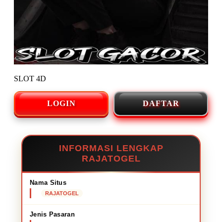
SLOT 4D
LOGIN
DAFTAR
INFORMASI LENGKAP
RAJATOGEL
Nama Situs
RAJATOGEL
Jenis Pasaran