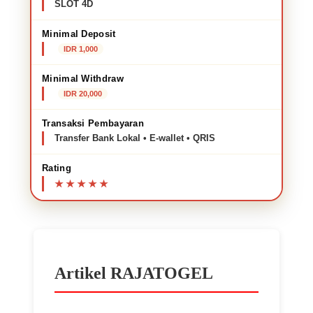
SLOT 4D
Minimal Deposit
IDR 1,000
Minimal Withdraw
IDR 20,000
Transaksi Pembayaran
Transfer Bank Lokal • E-wallet • QRIS
Rating
Artikel RAJATOGEL