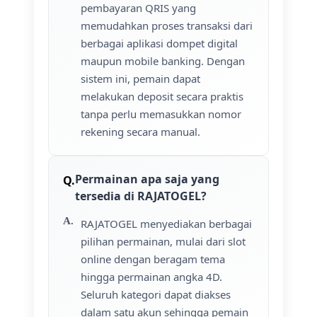
pembayaran QRIS yang
memudahkan proses transaksi dari
berbagai aplikasi dompet digital
maupun mobile banking. Dengan
sistem ini, pemain dapat
melakukan deposit secara praktis
tanpa perlu memasukkan nomor
rekening secara manual.
Permainan apa saja yang
tersedia di RAJATOGEL?
RAJATOGEL menyediakan berbagai
pilihan permainan, mulai dari slot
online dengan beragam tema
hingga permainan angka 4D.
Seluruh kategori dapat diakses
dalam satu akun sehingga pemain