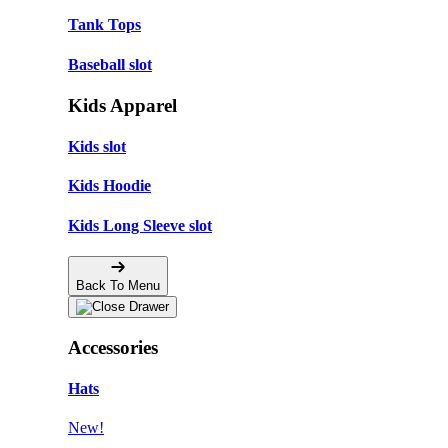
Tank Tops
Baseball slot
Kids Apparel
Kids slot
Kids Hoodie
Kids Long Sleeve slot
Back To Menu
Accessories
Hats
New!